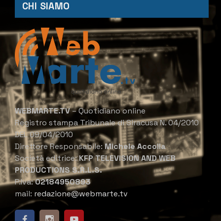
CHI SIAMO
WEBMARTE.TV
– Quotidiano online
Registro stampa Tribunale di Siracusa N. 04/2010
DEL 09/04/2010
Direttore Responsabile:
Michele Accolla
Società editrice:
KFP TELEVISION AND WEB
PRODUCTIONS S.R.L.S.
P.Iva:
02184950893
mail:
redazione@webmarte.tv