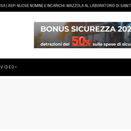
| ASP: NUOVE NOMINE E INCARICHI: MAZZOLA AL LABORATORIO DI SANITÀ 
VIDEO