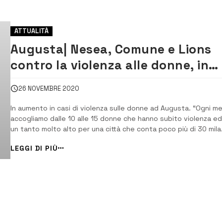
ATTUALITÀ
Augusta| Nesea, Comune e Lions
contro la violenza alle donne, in
aumento in città
26 NOVEMBRE 2020
In aumento in casi di violenza sulle donne ad Augusta. “Ogni m
accogliamo dalle 10 alle 15 donne che hanno subito violenza ed
un tanto molto alto per una città che conta poco più di 30 mila
abitanti. L’anno della pandemia ha dato effetti negativi e
LEGGI DI PIÙ
devastanti. Quest’anno abbiamo registrato un incremento, ma
soprattutto […]