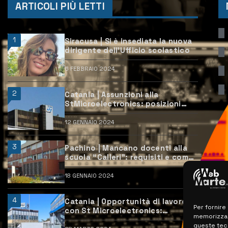
ARTICOLI PIÙ LETTI
1
Siracusa | Si è insediata la nuova
dirigente dell’Ufficio scolastico
6 FEBBRAIO 2024
2
Catania | Assunzioni alla
StMicroelectronics: posizioni
aperte e come candidarsi
12 GENNAIO 2024
3
Pachino | Mancano docenti alla
scuola “Calleri”: requisiti e come
candidarsi
18 GENNAIO 2024
4
Catania | Opportunità di lavoro
Per fornire
con St Microelectronics:
memorizzare
centinaia di assunzioni previste
queste tec