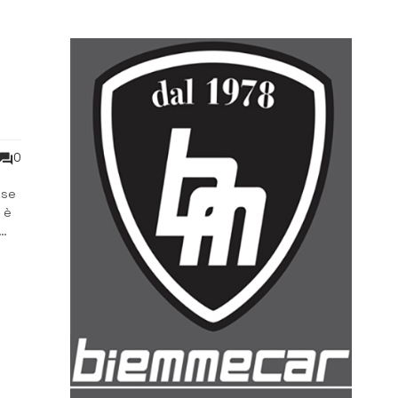
0
ese
 è