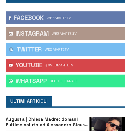
FACEBOOK
WEBMARTETV
INSTAGRAM
WEBMARTE.TV
TWITTER
WEBMARTETV
YOUTUBE
@WEBMARTETV
WHATSAPP
‎SEGUI IL CANALE
ULTIMI ARTICOLI
Augusta | Chiesa Madre: domani
l’ultimo saluto ad Alessandro Sicuso,
morto in un incidente stradale