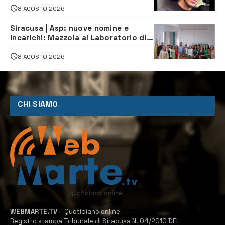
8 AGOSTO 2026
Siracusa | Asp: nuove nomine e
incarichi: Mazzola al Laboratorio di
Sanità pubblica, Matteliano al
Servizio Legale
8 AGOSTO 2026
CHI SIAMO
WEBMARTE.TV
– Quotidiano online
Registro stampa Tribunale di Siracusa N. 04/2010 DEL