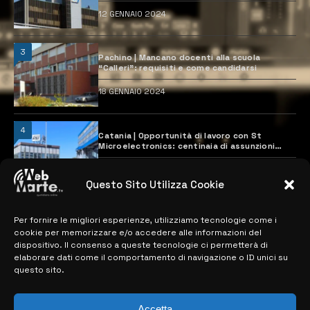
12 GENNAIO 2024
3
Pachino | Mancano docenti alla scuola
“Calleri”: requisiti e come candidarsi
18 GENNAIO 2024
4
Catania | Opportunità di lavoro con St
Microelectronics: centinaia di assunzioni
previste
28 MARZO 2024
Questo Sito Utilizza Cookie
Per fornire le migliori esperienze, utilizziamo tecnologie come i
MAPPA DEL SITO
cookie per memorizzare e/o accedere alle informazioni del
dispositivo. Il consenso a queste tecnologie ci permetterà di
> NOTIZIE
elaborare dati come il comportamento di navigazione o ID unici su
questo sito.
> EDIZIONI LOCALI
> CONTATTI
Accetta