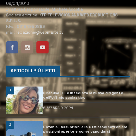
09/04/2010
Direttore Responsabile:
Michele Accolla
Società editrice:
KFP TELEVISION AND WEB PRODUCTIONS
S.R.L.S.
P.Iva:
02184950893
mail:
redazione@webmarte.tv
ARTICOLI PIÙ LETTI
1
Siracusa | Si è insediata la nuova dirigente
dell’Ufficio scolastico
6 FEBBRAIO 2024
2
Catania | Assunzioni alla StMicroelectronics:
posizioni aperte e come candidarsi