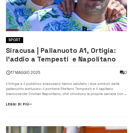
SPORT
Siracusa | Pallanuoto A1, Ortigia:
l’addio a Tempesti e Napolitano
0
17 MAGGIO 2025
L’Ortigia e il pubblico siracusano hanno salutato i due simboli della
pallanuoto aretuseo: il portiere Stefano Tempesti e il capitano
biancoverde Cristian Napolitano, che chiudono la propria carriera con la
vittoria casalinga in gara 2 contro la Vis Nova (9-6) e si preparano ad
affrontare la bella valida per il settimo posto in campionato. Non...
LEGGI DI PIÙ