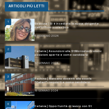
ARTICOLI PIÙ LETTI
1
Siracusa | Si è insediata la nuova dirigente
dell’Ufficio scolastico
6 FEBBRAIO 2024
2
Catania | Assunzioni alla StMicroelectronics:
posizioni aperte e come candidarsi
12 GENNAIO 2024
3
Pachino | Mancano docenti alla scuola
“Calleri”: requisiti e come candidarsi
18 GENNAIO 2024
4
Catania | Opportunità di lavoro con St