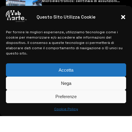
Microelectronics: centinaia di assunzioni
previste
28 MARZO 2024
Questo Sito Utilizza Cookie
Per fornire le migliori esperienze, utilizziamo tecnologie come i
MAPPA DEL SITO
cookie per memorizzare e/o accedere alle informazioni del
dispositivo. Il consenso a queste tecnologie ci permetterà di
> NOTIZIE
elaborare dati come il comportamento di navigazione o ID unici su
questo sito.
> EDIZIONI LOCALI
Accetta
> CONTATTI
> INFO
Nega
Preferenze
Cookie Policy