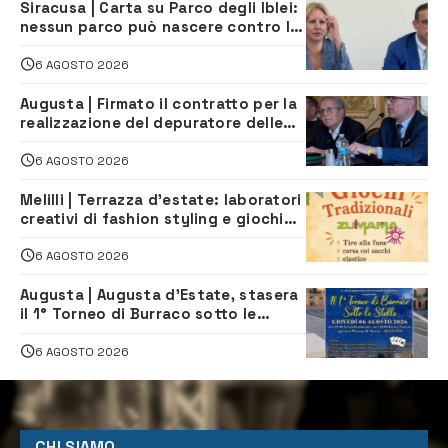
Siracusa | Carta su Parco degli Iblei:
nessun parco può nascere contro le
comunità e il territorio
6 AGOSTO 2026
Augusta | Firmato il contratto per la
realizzazione del depuratore delle
acque reflue
6 AGOSTO 2026
Melilli | Terrazza d’estate: laboratori
creativi di fashion styling e giochi
tradizionali di Zuimama, ecco come
iscriversi
6 AGOSTO 2026
Augusta | Augusta d’Estate, stasera
il 1° Torneo di Burraco sotto le
Stelle: piazza D’Astorga già sold out
6 AGOSTO 2026
CHI SIAMO