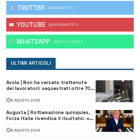
TWITTER
WEBMARTETV
YOUTUBE
@WEBMARTETV
WHATSAPP
‎SEGUI IL CANALE
ULTIMI ARTICOLI
Avola | Non ha versato trattenute
dei lavoratori: sequestrati oltre 700
mila euro a imprenditore della
climatizzazione
6 AGOSTO 2026
Augusta | Rottamazione quinquies,
Forza Italia rivendica il risultato: «La
proposta è nostra»
6 AGOSTO 2026