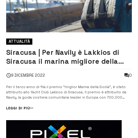
ATTUALITÀ
Siracusa | Per Navily è Lakkios di
Siracusa il marina migliore della
Sicilia
0
9 DICEMBRE 2022
Per il terzo anno di fila il premio “miglior Marina della Sicilia”, è stato
attribuito allo Yacht Club Lakkios di Siracusa. Il premio è attribuito da
Navily, la guida costiera comunitaria leader in Europa con 700.000
utenti, sulla base delle recensioni degli utenti che condividono le
loro esperienze sui porti preferiti e gli ancoraggi da [&hel...
LEGGI DI PIÙ