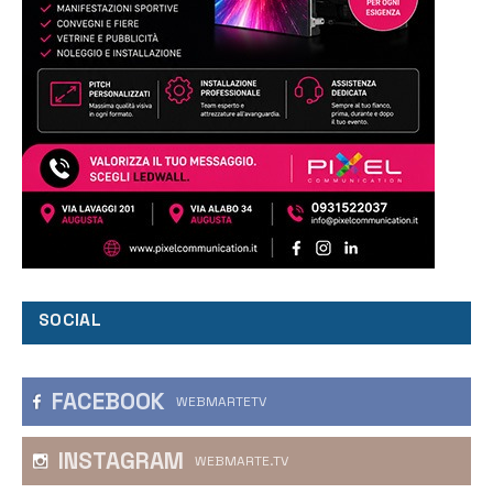
SOCIAL
FACEBOOK
WEBMARTETV
INSTAGRAM
WEBMARTE.TV