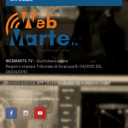
WEBMARTE.TV
– Quotidiano online
Registro stampa Tribunale di Siracusa N. 04/2010 DEL
09/04/2010
Direttore Responsabile:
Michele Accolla
Società editrice:
KFP TELEVISION AND WEB PRODUCTIONS
S.R.L.S.
P.Iva:
02184950893
mail:
redazione@webmarte.tv