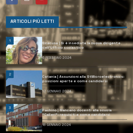
ARTICOLI PIÙ LETTI
1
Siracusa | Si è insediata la nuova dirigente
dell’Ufficio scolastico
6 FEBBRAIO 2024
2
Catania | Assunzioni alla StMicroelectronics:
posizioni aperte e come candidarsi
12 GENNAIO 2024
3
Pachino | Mancano docenti alla scuola
“Calleri”: requisiti e come candidarsi
18 GENNAIO 2024