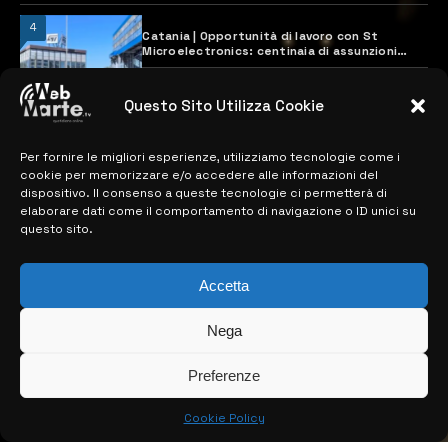
4
Catania | Opportunità di lavoro con St
Microelectronics: centinaia di assunzioni
previste
28 MARZO 2024
Questo Sito Utilizza Cookie
Per fornire le migliori esperienze, utilizziamo tecnologie come i
MAPPA DEL SITO
cookie per memorizzare e/o accedere alle informazioni del
dispositivo. Il consenso a queste tecnologie ci permetterà di
> NOTIZIE
elaborare dati come il comportamento di navigazione o ID unici su
questo sito.
> EDIZIONI LOCALI
Accetta
> CONTATTI
> INFO
Nega
Preferenze
Cookie Policy