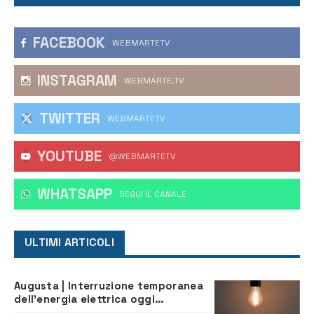
FACEBOOK
WEBMARTETV
INSTAGRAM
WEBMARTE.TV
TWITTER
WEBMARTETV
YOUTUBE
@WEBMARTETV
WHATSAPP
‎SEGUI IL CANALE
ULTIMI ARTICOLI
Augusta | Interruzione temporanea
dell’energia elettrica oggi
pomeriggio alla Borgata per dei