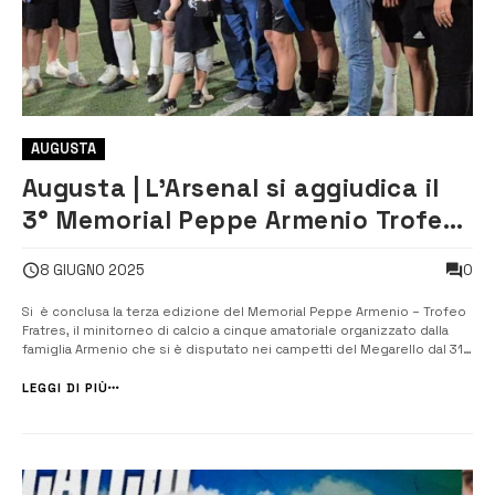
AUGUSTA
Augusta | L’Arsenal si aggiudica il
3° Memorial Peppe Armenio Trofeo
Fratres [VIDEO]
0
8 GIUGNO 2025
Si è conclusa la terza edizione del Memorial Peppe Armenio – Trofeo
Fratres, il minitorneo di calcio a cinque amatoriale organizzato dalla
famiglia Armenio che si è disputato nei campetti del Megarello dal 31
maggio al 7 giugno. La squadra denominata “ARSENAL” (formata da
Belfiore, Texeira, Celano, Guerriero M., Bentivegna, F...
LEGGI DI PIÙ