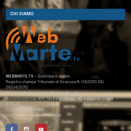
CHI SIAMO
WEBMARTE.TV
– Quotidiano online
Registro stampa Tribunale di Siracusa N. 04/2010 DEL
09/04/2010
Direttore Responsabile:
Michele Accolla
Società editrice:
KFP TELEVISION AND WEB PRODUCTIONS
S.R.L.S.
P.Iva:
02184950893
mail:
redazione@webmarte.tv