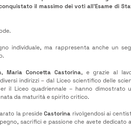
nquistato il massimo dei voti all’Esame di Sta
lode.
egno individuale, ma rappresenta anche un se
o.
ca,
Maria Concetta Castorina
, e grazie al lav
versi indirizzi – dal Liceo scientifico delle scie
 per il Liceo quadriennale – hanno dimostrato 
ata da maturità e spirito critico.
iarato la preside
Castorina
rivolgendosi ai centist
mpegno, sacrifici e passione che avete dedicato a