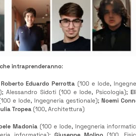
di che intraprenderanno
:
:
Roberto Eduardo Perrotta
(100 e lode, Ingegne
); Alessandro Sidoti (100 e lode, Psicologia);
El
(100 e lode, Ingegneria gestionale);
Noemi Conne
iulia Tropea
(100, Architettura)
oele Madonia
(100 e lode, Ingegneria informatic
eria informatica);
Giuseppe Molino
(100, Fisic