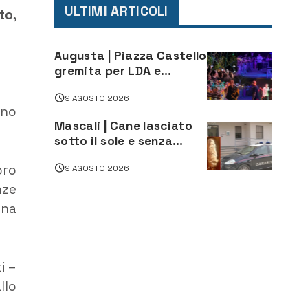
ULTIMI ARTICOLI
to,
Augusta | Piazza Castello
gremita per LDA e
Aka7even: musica, colori
9 AGOSTO 2026
ed emozioni per
gno
“Augusta d’Estate”
Mascali | Cane lasciato
sotto il sole e senza
acqua: Carabinieri
oro
9 AGOSTO 2026
denunciano proprietario
nze
una
i –
llo