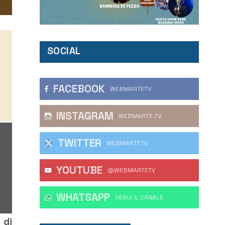
SOCIAL
FACEBOOK
WEBMARTETV
INSTAGRAM
WEBMARTE.TV
TWITTER
WEBMARTETV
YOUTUBE
@WEBMARTETV
WHATSAPP
‎SEGUI IL CANALE
 di