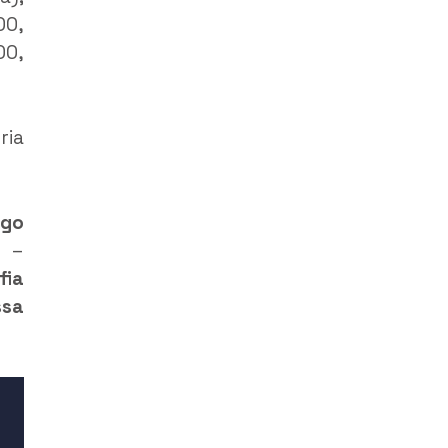
00,
0,
ria
ego
a –
fia
ssa