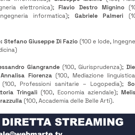
neria elettronica);
Flavio Destro Mignino
(1
ngegneria informatica);
Gabriele Palmeri
(10
:
Stefano Giuseppe Di Fazio
(100 e lode, Ingegne
dicina)
essandro Giangrande
(100, Giurisprudenza);
Di
;
Annalisa Fiorenza
(100, Mediazione linguistic
(100, Professioni sanitarie – Logopedia);
So
ttoria Tringali
(100, Economia aziendale);
Meli
razzulla
(100, Accademia delle Belle Arti).