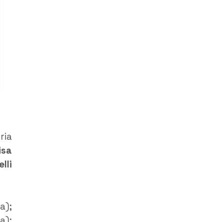
ria
isa
lli
a);
a);