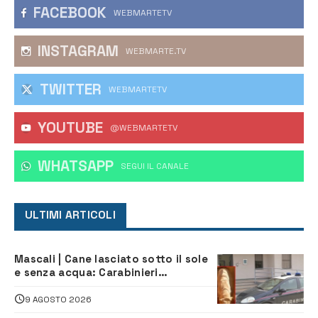
FACEBOOK
WEBMARTETV
INSTAGRAM
WEBMARTE.TV
TWITTER
WEBMARTETV
YOUTUBE
@WEBMARTETV
WHATSAPP
‎SEGUI IL CANALE
ULTIMI ARTICOLI
Mascali | Cane lasciato sotto il sole
e senza acqua: Carabinieri
denunciano proprietario
9 AGOSTO 2026