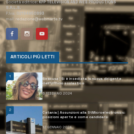
Società editrice:
KFP TELEVISION AND WEB PRODUCTIONS
S.R.L.S.
P.Iva:
02184950893
mail:
redazione@webmarte.tv
ARTICOLI PIÙ LETTI
1
Siracusa | Si è insediata la nuova dirigente
dell’Ufficio scolastico
6 FEBBRAIO 2024
2
Catania | Assunzioni alla StMicroelectronics:
posizioni aperte e come candidarsi
12 GENNAIO 2024