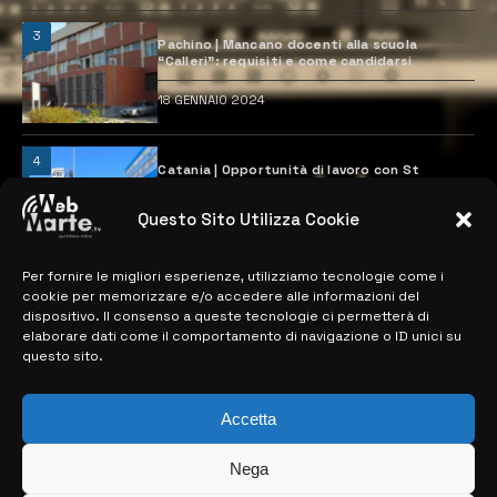
3
Pachino | Mancano docenti alla scuola
“Calleri”: requisiti e come candidarsi
18 GENNAIO 2024
4
Catania | Opportunità di lavoro con St
Microelectronics: centinaia di assunzioni
previste
Questo Sito Utilizza Cookie
28 MARZO 2024
Per fornire le migliori esperienze, utilizziamo tecnologie come i
cookie per memorizzare e/o accedere alle informazioni del
MAPPA DEL SITO
dispositivo. Il consenso a queste tecnologie ci permetterà di
elaborare dati come il comportamento di navigazione o ID unici su
questo sito.
> NOTIZIE
> EDIZIONI LOCALI
Accetta
> CONTATTI
Nega
> INFO