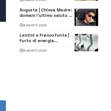
di Sanità pubblica,
Matteliano al Servizio
Augusta | Chiesa Madre:
Legale
domani l’ultimo saluto ad
Alessandro Sicuso,
8 AGOSTO 2026
morto in un incidente
stradale
Lentini e Francofonte |
Furto di energia
elettrica, denunciate 4
8 AGOSTO 2026
persone