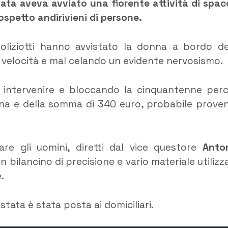
tata aveva avviato una fiorente attività di spac
ospetto andirivieni di persone.
oliziotti hanno avvistato la donna a bordo de
 velocità e mal celando un evidente nervosismo.
di intervenire e bloccando la cinquantenne per
ina e della somma di 340 euro, probabile prove
are gli uomini, diretti dal vice questore
Anto
 bilancino di precisione e vario materiale utilizz
.
stata è stata posta ai domiciliari.