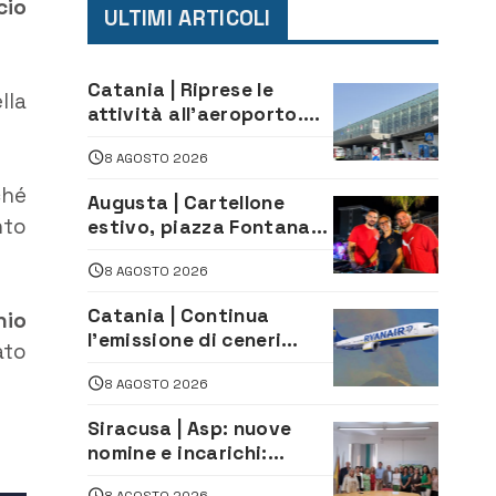
cio
ULTIMI ARTICOLI
Catania | Riprese le
lla
attività all’aeroporto.
Ripristinati tutti i voli in
8 AGOSTO 2026
arrivo e in partenza
ché
Augusta | Cartellone
nto
estivo, piazza Fontana
gremita per la serata
8 AGOSTO 2026
caraibica con Andrea
Mojito
Catania | Continua
nio
l’emissione di ceneri
ato
dall’Etna. Sospese le
8 AGOSTO 2026
attività all’aeroporto di
Fontanarossa
Siracusa | Asp: nuove
nomine e incarichi:
Mazzola al Laboratorio
8 AGOSTO 2026