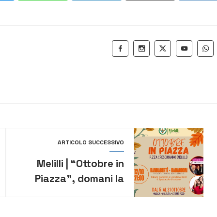
ARTICOLO SUCCESSIVO
Melilli | “Ottobre in
Piazza”, domani la
BandaBertè e i
Badaboom