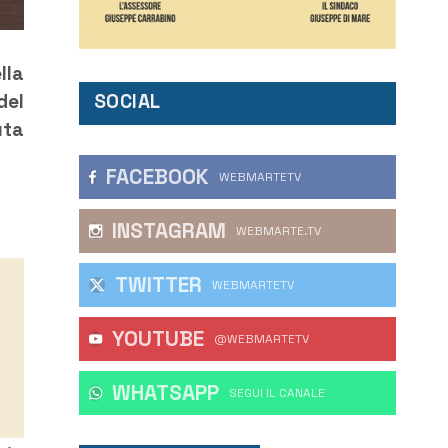
lla
SOCIAL
del
uta
FACEBOOK
WEBMARTETV
INSTAGRAM
WEBMARTE.TV
TWITTER
WEBMARTETV
YOUTUBE
@WEBMARTETV
WHATSAPP
‎SEGUI IL CANALE