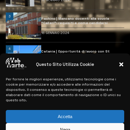
12 GENNAIO 2024
3
Pachino | Mancano docenti alla scuola
“Calleri”: requisiti e come candidarsi
18 GENNAIO 2024
4
Catania | Opportunità di lavoro con St
Microelectronics: centinaia di assunzioni
previste
Questo Sito Utilizza Cookie
28 MARZO 2024
Per fornire le migliori esperienze, utilizziamo tecnologie come i
cookie per memorizzare e/o accedere alle informazioni del
MAPPA DEL SITO
dispositivo. Il consenso a queste tecnologie ci permetterà di
elaborare dati come il comportamento di navigazione o ID unici su
questo sito.
> NOTIZIE
> EDIZIONI LOCALI
Accetta
> CONTATTI
Nega