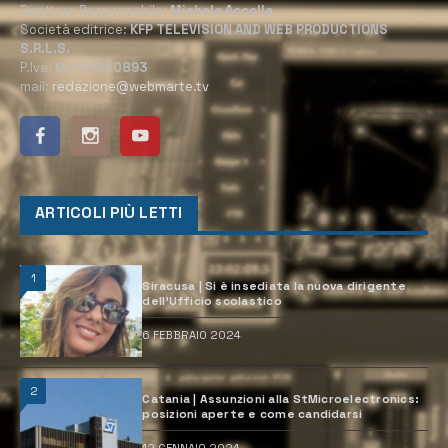
Direttore Responsabile:
Michele Accolla
Società editrice:
KFP TELEVISION AND WEB PRODUCTIONS
S.R.L.S.
P.Iva:
02184950893
mail:
redazione@webmarte.tv
ARTICOLI PIÙ LETTI
1
Siracusa | Si è insediata la nuova dirigente
dell’Ufficio scolastico
6 FEBBRAIO 2024
2
Catania | Assunzioni alla StMicroelectronics:
posizioni aperte e come candidarsi