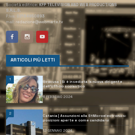
Società editrice:
KFP TELEVISION AND WEB PRODUCTIONS
S.R.L.S.
P.Iva:
02184950893
mail:
redazione@webmarte.tv
ARTICOLI PIÙ LETTI
1
Siracusa | Si è insediata la nuova dirigente
dell’Ufficio scolastico
6 FEBBRAIO 2024
2
Catania | Assunzioni alla StMicroelectronics:
posizioni aperte e come candidarsi
12 GENNAIO 2024