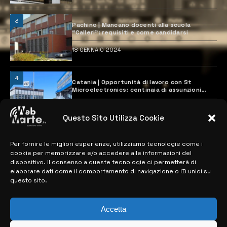
3
Pachino | Mancano docenti alla scuola
“Calleri”: requisiti e come candidarsi
18 GENNAIO 2024
4
Catania | Opportunità di lavoro con St
Microelectronics: centinaia di assunzioni
previste
28 MARZO 2024
Questo Sito Utilizza Cookie
Per fornire le migliori esperienze, utilizziamo tecnologie come i
MAPPA DEL SITO
cookie per memorizzare e/o accedere alle informazioni del
dispositivo. Il consenso a queste tecnologie ci permetterà di
> NOTIZIE
elaborare dati come il comportamento di navigazione o ID unici su
questo sito.
> EDIZIONI LOCALI
> CONTATTI
Accetta