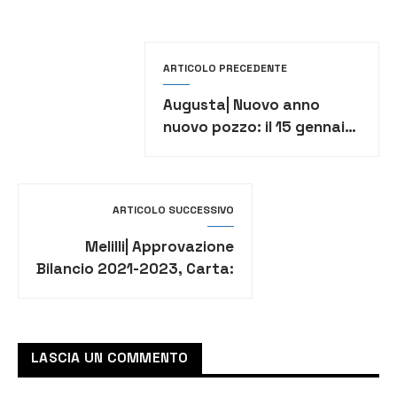
ARTICOLO PRECEDENTE
Augusta| Nuovo anno
nuovo pozzo: il 15 gennaio
partiranno i lavori
finanziati da aziende del
territorio
ARTICOLO SUCCESSIVO
Melilli| Approvazione
Bilancio 2021-2023, Carta:
“Il nostro Comune tra i
primi in Italia”
LASCIA UN COMMENTO