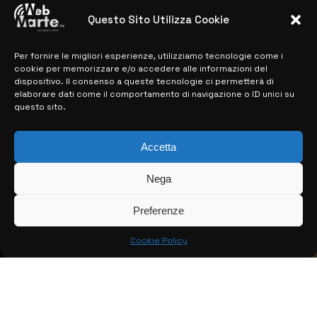
28 MARZO 2024
Questo Sito Utilizza Cookie
Per fornire le migliori esperienze, utilizziamo tecnologie come i
MAPPA DEL SITO
cookie per memorizzare e/o accedere alle informazioni del
dispositivo. Il consenso a queste tecnologie ci permetterà di
> NOTIZIE
elaborare dati come il comportamento di navigazione o ID unici su
questo sito.
> EDIZIONI LOCALI
Accetta
> CONTATTI
> INFO
Nega
Preferenze
Cookie Policy
© COPYRIGHT 2026:
KFP TELEVISION AND WEB PRODUCTIONS