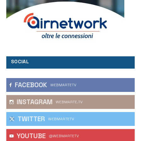
SOCIAL
FACEBOOK
WEBMARTETV
INSTAGRAM
WEBMARTE.TV
TWITTER
WEBMARTETV
YOUTUBE
@WEBMARTETV