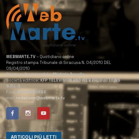
WEBMARTE.TV
– Quotidiano online
Registro stampa Tribunale di Siracusa N. 04/2010 DEL
09/04/2010
Direttore Responsabile:
Michele Accolla
Società editrice:
KFP TELEVISION AND WEB PRODUCTIONS
S.R.L.S.
P.Iva:
02184950893
mail:
redazione@webmarte.tv
ARTICOLI PIÙ LETTI