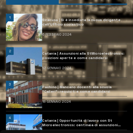
1
Siracusa | Si è insediata la nuova dirigente
dell’Ufficio scolastico
6 FEBBRAIO 2024
2
Catania | Assunzioni alla StMicroelectronics:
posizioni aperte e come candidarsi
12 GENNAIO 2024
3
Pachino | Mancano docenti alla scuola
“Calleri”: requisiti e come candidarsi
18 GENNAIO 2024
4
Catania | Opportunità di lavoro con St
Microelectronics: centinaia di assunzioni
previste