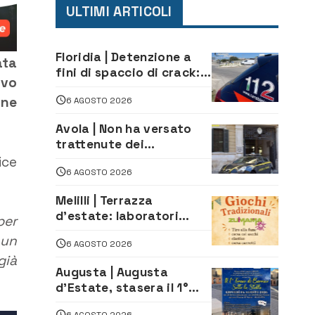
ULTIMI ARTICOLI
Floridia | Detenzione a
ata
fini di spaccio di crack:
ovo
arrestato 22enne
one
6 AGOSTO 2026
Avola | Non ha versato
trattenute dei
lavoratori: sequestrati
ice
6 AGOSTO 2026
oltre 700 mila euro a
imprenditore della
Melilli | Terrazza
climatizzazione
d’estate: laboratori
per
creativi di fashion
 un
6 AGOSTO 2026
styling e giochi
già
tradizionali di Zuimama,
Augusta | Augusta
ecco come iscriversi
d’Estate, stasera il 1°
Torneo di Burraco sotto
6 AGOSTO 2026