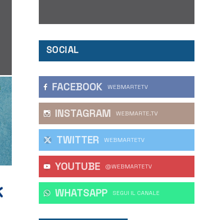
SOCIAL
FACEBOOK
WEBMARTETV
INSTAGRAM
WEBMARTE.TV
TWITTER
WEBMARTETV
YOUTUBE
@WEBMARTETV
WHATSAPP
‎SEGUI IL CANALE