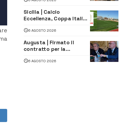
le Stelle: piazza
D’Astorga già sold out
Sicilia | Calcio
Eccellenza, Coppa Italia:
il 30 agosto la prima di
are
6 AGOSTO 2026
andata
 ma
Augusta | Firmato il
contratto per la
realizzazione del
6 AGOSTO 2026
depuratore delle acque
reflue