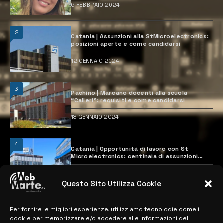
6 FEBBRAIO 2024
2
Catania | Assunzioni alla StMicroelectronics:
posizioni aperte e come candidarsi
12 GENNAIO 2024
3
Pachino | Mancano docenti alla scuola
“Calleri”: requisiti e come candidarsi
18 GENNAIO 2024
4
Catania | Opportunità di lavoro con St
Microelectronics: centinaia di assunzioni
previste
28 MARZO 2024
Questo Sito Utilizza Cookie
Per fornire le migliori esperienze, utilizziamo tecnologie come i
MAPPA DEL SITO
cookie per memorizzare e/o accedere alle informazioni del