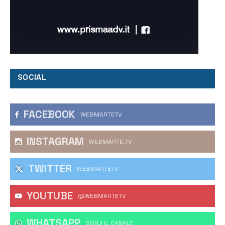
SOCIAL
FACEBOOK
WEBMARTETV
INSTAGRAM
WEBMARTE.TV
TWITTER
WEBMARTETV
YOUTUBE
@WEBMARTETV
WHATSAPP
‎SEGUI IL CANALE