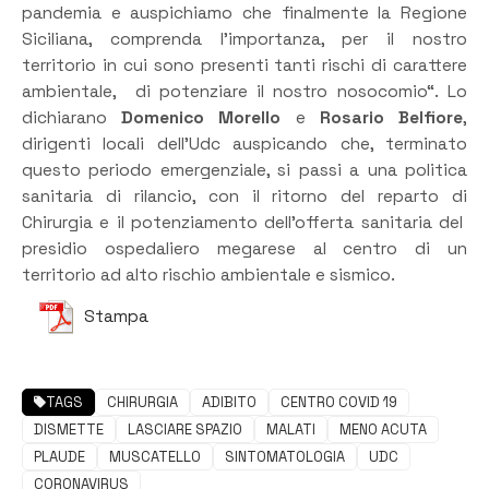
pandemia e auspichiamo che finalmente la Regione
Siciliana, comprenda l’importanza, per il nostro
territorio in cui sono presenti tanti rischi di carattere
ambientale, di potenziare il nostro nosocomio
“.
Lo
dichiarano
Domenico
Morello
e
Rosario Belfiore
,
dirigenti locali dell’Udc auspicando che, terminato
questo periodo emergenziale, si passi a una politica
sanitaria di rilancio, con il ritorno del reparto di
Chirurgia e il potenziamento dell’offerta sanitaria del
presidio ospedaliero megarese al centro di un
territorio ad alto rischio ambientale e sismico.
Stampa
TAGS
CHIRURGIA
ADIBITO
CENTRO COVID 19
DISMETTE
LASCIARE SPAZIO
MALATI
MENO ACUTA
PLAUDE
MUSCATELLO
SINTOMATOLOGIA
UDC
CORONAVIRUS