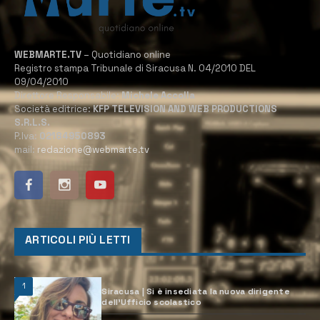
WEBMARTE.TV
– Quotidiano online
Registro stampa Tribunale di Siracusa N. 04/2010 DEL
09/04/2010
Direttore Responsabile:
Michele Accolla
Società editrice:
KFP TELEVISION AND WEB PRODUCTIONS
S.R.L.S.
P.Iva:
02184950893
mail:
redazione@webmarte.tv
ARTICOLI PIÙ LETTI
1
Siracusa | Si è insediata la nuova dirigente
dell’Ufficio scolastico