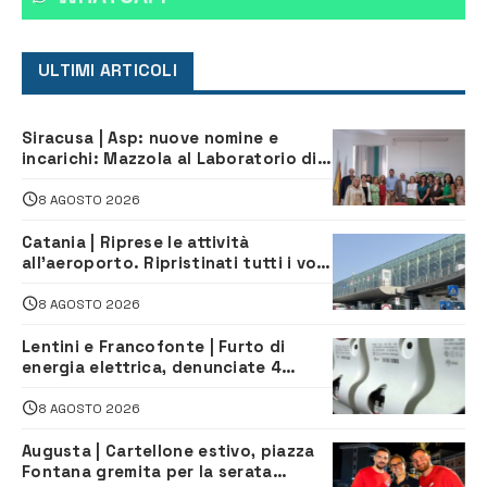
ULTIMI ARTICOLI
Siracusa | Asp: nuove nomine e
incarichi: Mazzola al Laboratorio di
Sanità pubblica, Matteliano al
Servizio Legale
8 AGOSTO 2026
Catania | Riprese le attività
all’aeroporto. Ripristinati tutti i voli
in arrivo e in partenza
8 AGOSTO 2026
Lentini e Francofonte | Furto di
energia elettrica, denunciate 4
persone
8 AGOSTO 2026
Augusta | Cartellone estivo, piazza
Fontana gremita per la serata