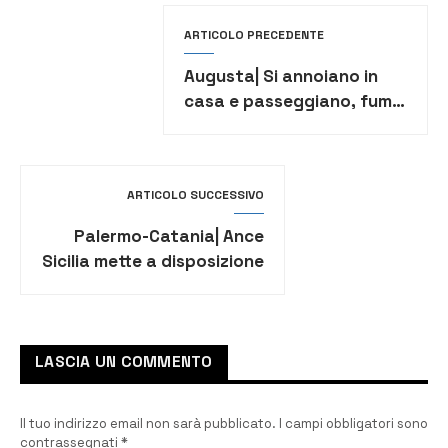
ARTICOLO PRECEDENTE
Augusta| Si annoiano in
casa e passeggiano, fuma
per strada ed è denuncia…
per tutti
ARTICOLO SUCCESSIVO
Palermo-Catania| Ance
Sicilia mette a disposizione
nove ventilatori polmonari
LASCIA UN COMMENTO
Il tuo indirizzo email non sarà pubblicato.
I campi obbligatori sono
contrassegnati
*