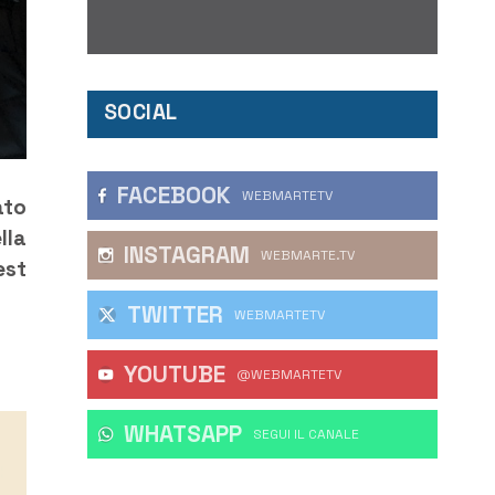
SOCIAL
FACEBOOK
WEBMARTETV
ato
lla
INSTAGRAM
WEBMARTE.TV
est
TWITTER
WEBMARTETV
YOUTUBE
@WEBMARTETV
WHATSAPP
‎SEGUI IL CANALE