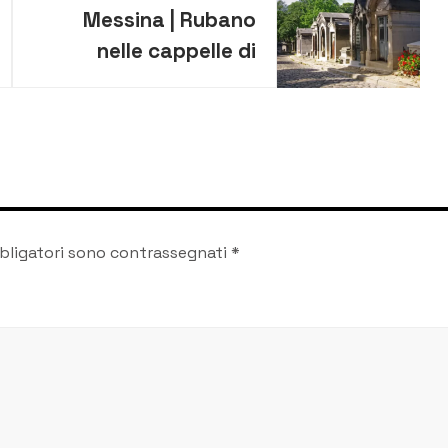
Messina | Rubano
nelle cappelle di
numerosi cimiteri della
Sicilia: quattro gli
arrestati
bligatori sono contrassegnati
*