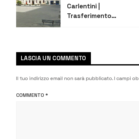
Carlentini |
Trasferimento
organico del Comune,
scoppia la polemica
LASCIA UN COMMENTO
Il tuo indirizzo email non sarà pubblicato.
I campi ob
COMMENTO
*