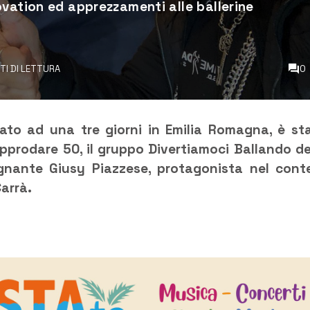
ovation ed apprezzamenti alle ballerine
UTI DI LETTURA
0
ato ad una tre giorni in Emilia Romagna, è st
 approdare 50, il gruppo Divertiamoci Ballando de
gnante Giusy Piazzese, protagonista nel cont
arrà.