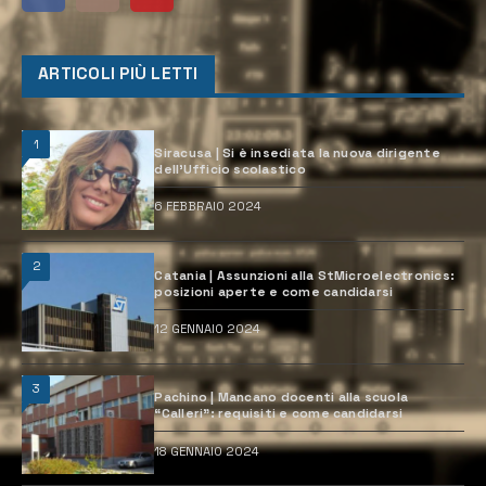
ARTICOLI PIÙ LETTI
1
Siracusa | Si è insediata la nuova dirigente
dell’Ufficio scolastico
6 FEBBRAIO 2024
2
Catania | Assunzioni alla StMicroelectronics:
posizioni aperte e come candidarsi
12 GENNAIO 2024
3
Pachino | Mancano docenti alla scuola
“Calleri”: requisiti e come candidarsi
18 GENNAIO 2024