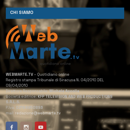
CHI SIAMO
WEBMARTE.TV
– Quotidiano online
Registro stampa Tribunale di Siracusa N. 04/2010 DEL
09/04/2010
Direttore Responsabile:
Michele Accolla
Società editrice:
KFP TELEVISION AND WEB PRODUCTIONS
S.R.L.S.
P.Iva:
02184950893
mail:
redazione@webmarte.tv