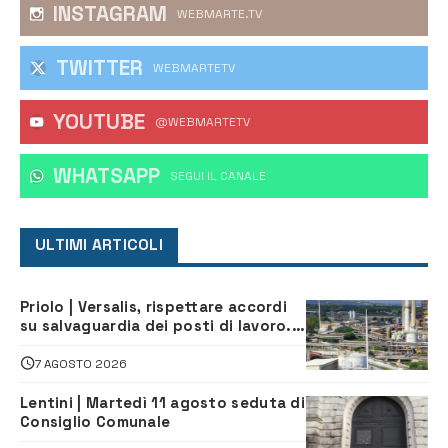
INSTAGRAM
WEBMARTE.TV
TWITTER
WEBMARTETV
YOUTUBE
@WEBMARTETV
WHATSAPP
‎SEGUI IL CANALE
ULTIMI ARTICOLI
Priolo | Versalis, rispettare accordi
su salvaguardia dei posti di lavoro. Il
sindaco scrive alla società
7 AGOSTO 2026
Lentini | Martedì 11 agosto seduta di
Consiglio Comunale