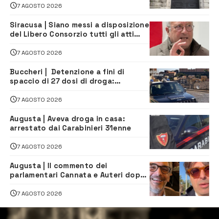
7 AGOSTO 2026
Siracusa | Siano messi a disposizione
del Libero Consorzio tutti gli atti
relativi alla privatizzazione della Sac
7 AGOSTO 2026
Buccheri | Detenzione a fini di
spaccio di 27 dosi di droga:
denunciati tre 20enni
7 AGOSTO 2026
Augusta | Aveva droga in casa:
arrestato dai Carabinieri 31enne
7 AGOSTO 2026
Augusta | Il commento dei
parlamentari Cannata e Auteri dopo
la firma del contatto per il
depuratore
7 AGOSTO 2026