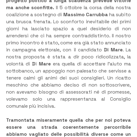
progetto politico a lunga scadenza prevede vittorie
ma anche sconfitte.
Il 5 ottobre la corsa della nostra
coalizione a sostegno di
Massimo Carrubba
ha subito
una brusca frenata. Lo sconforto inevitabile dei primi
giorni ha lasciato spazio a quel desiderio di non
arrendersi che ci ha sempre contraddistinto. Il nostro
primo incontro è stato, come era già stato annunciato
in campagna elettorale, con il candidato
Di Mare
. La
nostra proposta è stata a dir poco ridicolizzata, la
volontà di
D
i
Mare
era quella di accettare l’aiuto ma
sottobanco, un appoggio non palesato che servisse a
tenere calmi gli animi dei suoi consiglieri. Un ricatto
meschino che abbiamo deciso di non sottoscrivere,
non avevamo bisogno di assessorati né di promesse,
volevamo solo una rappresentanza al Consiglio
comunale più incisiva.
Tramontata miseramente quella che per noi poteva
essere una strada coerentemente percorribile
abbiamo vagliato delle possibilità diverse come un