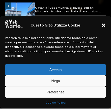
4
Catania | Opportunità di lavoro con St
Microelectronics: centinaia di assunzioni
previste
28 MARZO 2024
Questo Sito Utilizza Cookie
Per fornire le migliori esperienze, utilizziamo tecnologie come i
MAPPA DEL SITO
cookie per memorizzare e/o accedere alle informazioni del
dispositivo. Il consenso a queste tecnologie ci permetterà di
> NOTIZIE
elaborare dati come il comportamento di navigazione o ID unici su
questo sito.
> EDIZIONI LOCALI
> CONTATTI
Accetta
> INFO
Nega
Preferenze
Cookie Policy