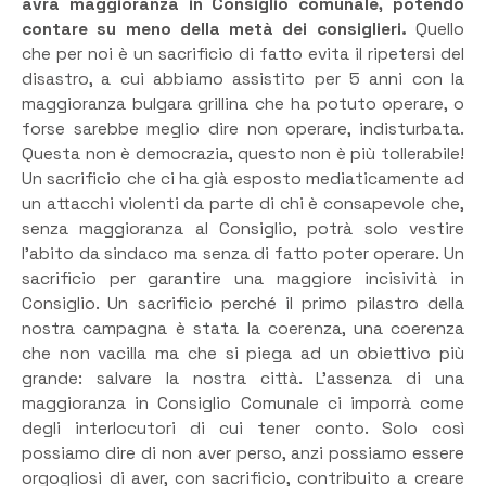
avrà maggioranza in Consiglio comunale, potendo
contare su meno della metà dei consiglieri.
Quello
che per noi è un sacrificio di fatto evita il ripetersi del
disastro, a cui abbiamo assistito per 5 anni con la
maggioranza bulgara grillina che ha potuto operare, o
forse sarebbe meglio dire non operare, indisturbata.
Questa non è democrazia, questo non è più tollerabile!
Un sacrificio che ci ha già esposto mediaticamente ad
un attacchi violenti da parte di chi è consapevole che,
senza maggioranza al Consiglio, potrà solo vestire
l’abito da sindaco ma senza di fatto poter operare. Un
sacrificio per garantire una maggiore incisività in
Consiglio. Un sacrificio perché il primo pilastro della
nostra campagna è stata la coerenza, una coerenza
che non vacilla ma che si piega ad un obiettivo più
grande: salvare la nostra città. L’assenza di una
maggioranza in Consiglio Comunale ci imporrà come
degli interlocutori di cui tener conto. Solo così
possiamo dire di non aver perso, anzi possiamo essere
orgogliosi di aver, con sacrificio, contribuito a creare