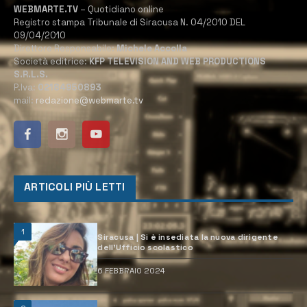
WEBMARTE.TV
– Quotidiano online
Registro stampa Tribunale di Siracusa N. 04/2010 DEL
09/04/2010
Direttore Responsabile:
Michele Accolla
Società editrice:
KFP TELEVISION AND WEB PRODUCTIONS
S.R.L.S.
P.Iva:
02184950893
mail:
redazione@webmarte.tv
ARTICOLI PIÙ LETTI
1
Siracusa | Si è insediata la nuova dirigente
dell’Ufficio scolastico
6 FEBBRAIO 2024