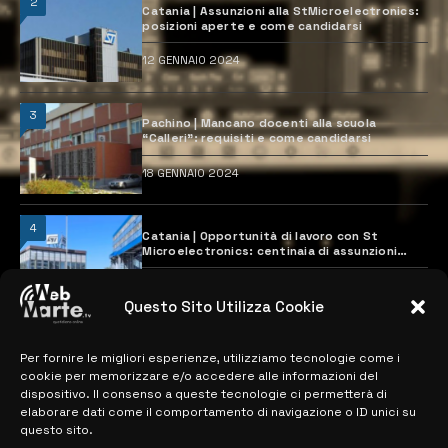
2
Catania | Assunzioni alla StMicroelectronics:
posizioni aperte e come candidarsi
12 GENNAIO 2024
3
Pachino | Mancano docenti alla scuola
“Calleri”: requisiti e come candidarsi
18 GENNAIO 2024
4
Catania | Opportunità di lavoro con St
Microelectronics: centinaia di assunzioni
previste
28 MARZO 2024
Questo Sito Utilizza Cookie
Per fornire le migliori esperienze, utilizziamo tecnologie come i
MAPPA DEL SITO
cookie per memorizzare e/o accedere alle informazioni del
dispositivo. Il consenso a queste tecnologie ci permetterà di
> NOTIZIE
elaborare dati come il comportamento di navigazione o ID unici su
questo sito.