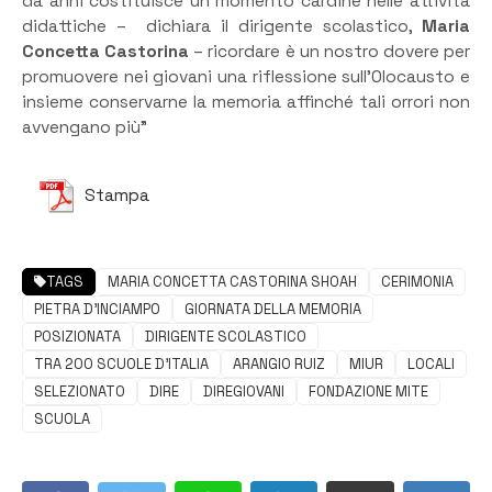
da anni costituisce un momento cardine nelle attività
didattiche – dichiara il dirigente scolastico,
Maria
Concetta Castorina
– ricordare è un nostro dovere per
promuovere nei giovani una riflessione sull’Olocausto e
insieme conservarne la memoria affinché tali orrori non
avvengano più”
Stampa
TAGS
MARIA CONCETTA CASTORINA SHOAH
CERIMONIA
PIETRA D'INCIAMPO
GIORNATA DELLA MEMORIA
POSIZIONATA
DIRIGENTE SCOLASTICO
TRA 200 SCUOLE D'ITALIA
ARANGIO RUIZ
MIUR
LOCALI
SELEZIONATO
DIRE
DIREGIOVANI
FONDAZIONE MITE
SCUOLA