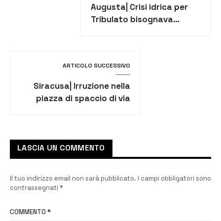
Augusta| Crisi idrica per
Tribulato bisognava
dichiarare lo stato di
emergenza
ARTICOLO SUCCESSIVO
Siracusa| Irruzione nella
piazza di spaccio di via
Italia 103. Sequestrata
cocaina, marijuana e
hashish
LASCIA UN COMMENTO
Il tuo indirizzo email non sarà pubblicato.
I campi obbligatori sono
contrassegnati
*
COMMENTO
*