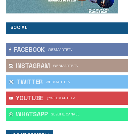
SOCIAL
FACEBOOK
WEBMARTETV
INSTAGRAM
WEBMARTE.TV
TWITTER
WEBMARTETV
YOUTUBE
@WEBMARTETV
WHATSAPP
‎SEGUI IL CANALE