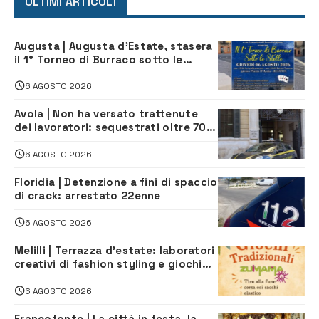
ULTIMI ARTICOLI
Augusta | Augusta d’Estate, stasera
il 1° Torneo di Burraco sotto le
Stelle: piazza D’Astorga già sold out
6 AGOSTO 2026
Avola | Non ha versato trattenute
dei lavoratori: sequestrati oltre 700
mila euro a imprenditore della
climatizzazione
6 AGOSTO 2026
Floridia | Detenzione a fini di spaccio
di crack: arrestato 22enne
6 AGOSTO 2026
Melilli | Terrazza d’estate: laboratori
creativi di fashion styling e giochi
tradizionali di Zuimama, ecco come
iscriversi
6 AGOSTO 2026
Francofonte | La città in festa, la