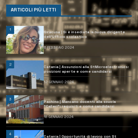
ARTICOLI PIÙ LETTI
1
Siracusa | Si è insediata la nuova dirigente
dell’Ufficio scolastico
6 FEBBRAIO 2024
2
Catania | Assunzioni alla StMicroelectronics:
posizioni aperte e come candidarsi
12 GENNAIO 2024
3
Pachino | Mancano docenti alla scuola
“Calleri”: requisiti e come candidarsi
18 GENNAIO 2024
4
Catania | Opportunità di lavoro con St