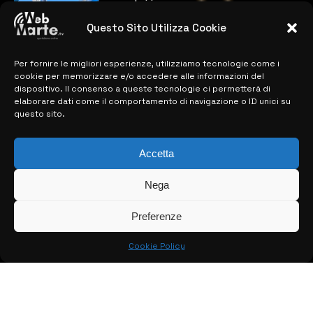
Microelectronics: centinaia di assunzioni
previste
Questo Sito Utilizza Cookie
28 MARZO 2024
Per fornire le migliori esperienze, utilizziamo tecnologie come i
cookie per memorizzare e/o accedere alle informazioni del
MAPPA DEL SITO
dispositivo. Il consenso a queste tecnologie ci permetterà di
elaborare dati come il comportamento di navigazione o ID unici su
questo sito.
> NOTIZIE
> EDIZIONI LOCALI
Accetta
> CONTATTI
Nega
> INFO
Preferenze
Cookie Policy