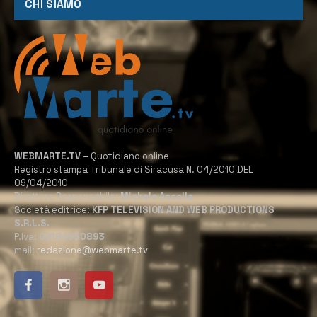
CHI SIAMO
WEBMARTE.TV
– Quotidiano online
Registro stampa Tribunale di Siracusa N. 04/2010 DEL
09/04/2010
Direttore Responsabile:
Michele Accolla
Società editrice:
KFP TELEVISION AND WEB PRODUCTIONS
S.R.L.S.
P.Iva:
02184950893
mail:
redazione@webmarte.tv