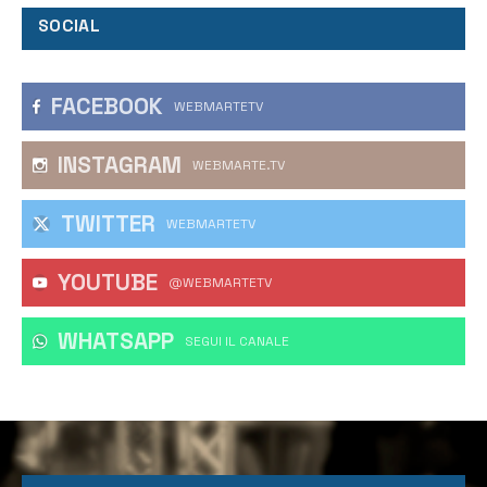
SOCIAL
FACEBOOK
WEBMARTETV
INSTAGRAM
WEBMARTE.TV
TWITTER
WEBMARTETV
YOUTUBE
@WEBMARTETV
WHATSAPP
‎SEGUI IL CANALE