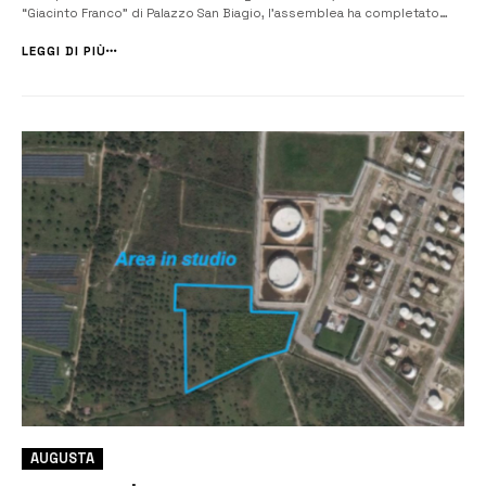
“Giacinto Franco” di Palazzo San Biagio, l’assemblea ha completato
tutti gli adempimenti previsti per l’insediamento, ma il dato politico
più significativo è arrivato dalla dimos...
LEGGI DI PIÙ
AUGUSTA