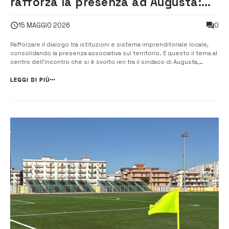
rafforza la presenza ad Augusta:
Luigi Scarnato nuovo delegato
0
15 MAGGIO 2026
comunale
Rafforzare il dialogo tra istituzioni e sistema imprenditoriale locale,
consolidando la presenza associativa sul territorio. È questo il tema al
centro dell’incontro che si è svolto ieri tra il sindaco di Augusta,
Giuseppe Di Mare, e una delegazione di Confcommercio Siracusa, alla
presenza del vicesindaco Biagio Tribulato, della dirigenza prov...
LEGGI DI PIÙ