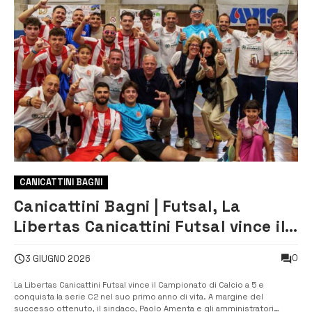
CANICATTINI BAGNI
Canicattini Bagni | Futsal, La
Libertas Canicattini Futsal vince il
campionato di serie D e conquista
0
3 GIUGNO 2026
la serie C2
La Libertas Canicattini Futsal vince il Campionato di Calcio a 5 e
conquista la serie C2 nel suo primo anno di vita. A margine del
successo ottenuto, il sindaco, Paolo Amenta e gli amministratori