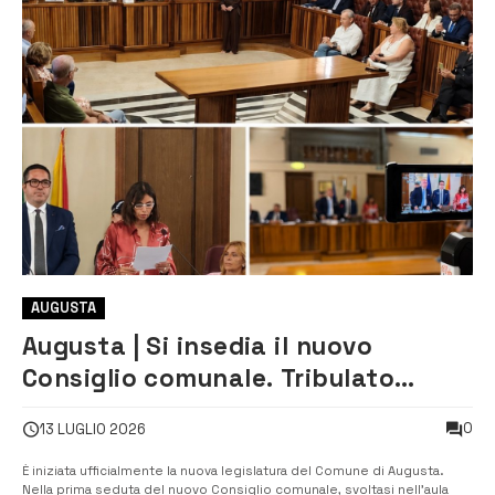
AUGUSTA
Augusta | Si insedia il nuovo
Consiglio comunale. Tribulato
presidente, Di Mare: «Nessuna
0
13 LUGLIO 2026
transumanza politica»
È iniziata ufficialmente la nuova legislatura del Comune di Augusta.
Nella prima seduta del nuovo Consiglio comunale, svoltasi nell’aula