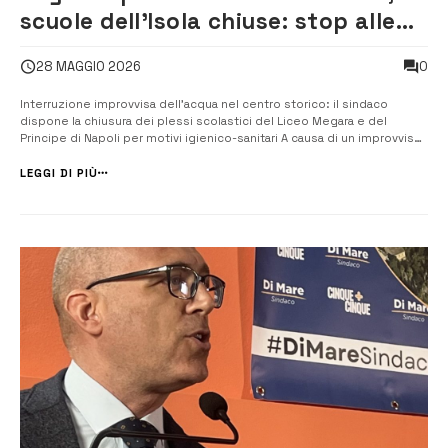
scuole dell’Isola chiuse: stop alle
lezioni al “Megara” e al “Principe di
0
28 MAGGIO 2026
Napoli”
Interruzione improvvisa dell’acqua nel centro storico: il sindaco
dispone la chiusura dei plessi scolastici del Liceo Megara e del
Principe di Napoli per motivi igienico-sanitari A causa di un improvviso
guasto alla rete idrica comunale che serve il centro storico di Augusta
Isola, il sindaco Giuseppe Di Mare ha disposto nella giornata odierna...
LEGGI DI PIÙ