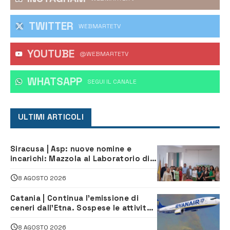
TWITTER
WEBMARTETV
YOUTUBE
@WEBMARTETV
WHATSAPP
‎SEGUI IL CANALE
ULTIMI ARTICOLI
Siracusa | Asp: nuove nomine e
incarichi: Mazzola al Laboratorio di
Sanità pubblica, Matteliano al
Servizio Legale
8 AGOSTO 2026
Catania | Continua l’emissione di
ceneri dall’Etna. Sospese le attività
all’aeroporto di Fontanarossa
8 AGOSTO 2026