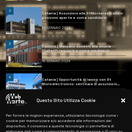
2
Catania | Assunzioni alla StMicroelectronics:
posizioni aperte e come candidarsi
12 GENNAIO 2024
3
Pachino | Mancano docenti alla scuola
“Calleri”: requisiti e come candidarsi
18 GENNAIO 2024
4
Catania | Opportunità di lavoro con St
Microelectronics: centinaia di assunzioni
previste
28 MARZO 2024
Questo Sito Utilizza Cookie
Per fornire le migliori esperienze, utilizziamo tecnologie come i
MAPPA DEL SITO
cookie per memorizzare e/o accedere alle informazioni del
dispositivo. Il consenso a queste tecnologie ci permetterà di
elaborare dati come il comportamento di navigazione o ID unici su