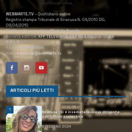
WEBMARTE.TV
– Quotidiano online
Registro stampa Tribunale di Siracusa N. 04/2010 DEL
09/04/2010
Direttore Responsabile:
Michele Accolla
Società editrice:
KFP TELEVISION AND WEB PRODUCTIONS
S.R.L.S.
P.Iva:
02184950893
mail:
redazione@webmarte.tv
ARTICOLI PIÙ LETTI
1
Siracusa | Si è insediata la nuova dirigente
dell’Ufficio scolastico
6 FEBBRAIO 2024