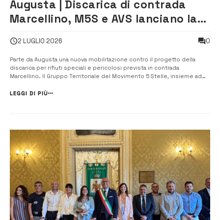
Augusta | Discarica di contrada
Marcellino, M5S e AVS lanciano la
petizione: «la città scelga il
0
2 LUGLIO 2026
proprio futuro»
Parte da Augusta una nuova mobilitazione contro il progetto della
discarica per rifiuti speciali e pericolosi prevista in contrada
Marcellino. Il Gruppo Territoriale del Movimento 5 Stelle, insieme ad
Alleanza Verdi e Sinistra, ha avviato la petizione popolare “Augusta
firma per il proprio futuro”, con l’obiettivo di coinvolg...
LEGGI DI PIÙ