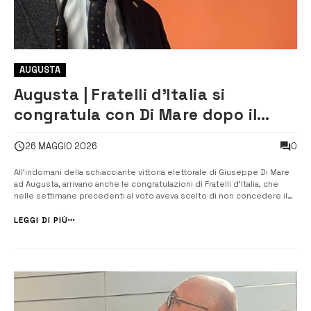
AUGUSTA
Augusta | Fratelli d’Italia si
congratula con Di Mare dopo il
voto: “Il partito cresce e consolida
0
26 MAGGIO 2026
la sua presenza”
All’indomani della schiacciante vittoria elettorale di Giuseppe Di Mare
ad Augusta, arrivano anche le congratulazioni di Fratelli d’Italia, che
nelle settimane precedenti al voto aveva scelto di non concedere il
simbolo al sindaco uscente per motivazioni definite di carattere
“etico”. Il coordinamento provinciale del partito ha diffuso una not...
LEGGI DI PIÙ