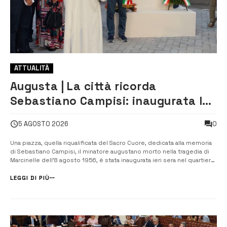
ATTUALITÀ
Augusta | La città ricorda
Sebastiano Campisi: inaugurata la
piazza dedicata al minatore morto
0
5 AGOSTO 2026
nella tragedia di Marcinelle
Una piazza, quella riqualificata del Sacro Cuore, dedicata alla memoria
di Sebastiano Campisi, il minatore augustano morto nella tragedia di
Marcinelle dell’8 agosto 1956, è stata inaugurata ieri sera nel quartiere,
al termine di un articolato percorso di riqualificazione urbana che ha
restituito alla città uno spazio pubblico completame...
LEGGI DI PIÙ