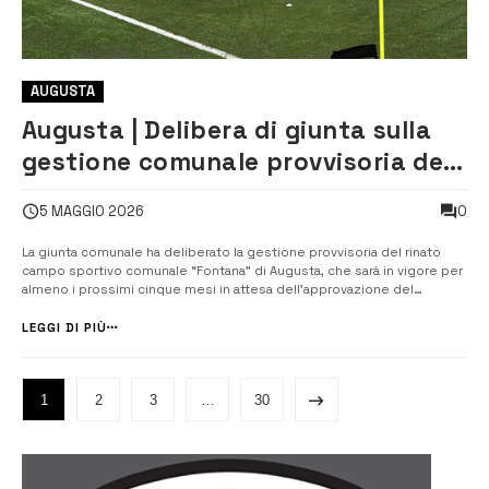
AUGUSTA
Augusta | Delibera di giunta sulla
gestione comunale provvisoria del
Campo Fontana
0
5 MAGGIO 2026
La giunta comunale ha deliberato la gestione provvisoria del rinato
campo sportivo comunale “Fontana” di Augusta, che sarà in vigore per
almeno i prossimi cinque mesi in attesa dell’approvazione del
regolamento definitivo in consiglio comunale di dopo le elezioni
amministrative del 24 e 25 maggio. Oggi, l’esecutivo guidato dal
LEGGI DI PIÙ
sindaco Giuseppe...
1
2
3
…
30