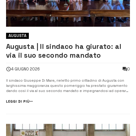
AUGUSTA
Augusta | Il sindaco ha giurato: al
via il suo secondo mandato
0
4 GIUGNO 2026
Il sindaco Giuseppe Di Mare, rieletto primo cittadino di Augusta con
larghissima maggioranza questo pomeriggio ha prestato giuramento
dando così il via al suo secondo mandato e impegnandosi ad operare
nel segno della continuità. Una breve e sobria cerimonia si è svolta
nel salone di rappresentanza del Municipio alla presenza degli
LEGGI DI PIÙ
assessori de...