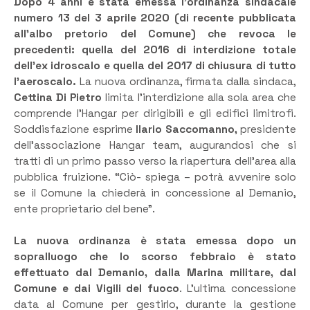
Dopo 4 anni è stata emessa l’ordinanza sindacale
numero 13 del 3 aprile 2020 (di recente pubblicata
all’albo pretorio del Comune) che revoca le
precedenti: quella del 2016 di interdizione totale
dell’ex idroscalo e quella del 2017 di chiusura di tutto
l’aeroscalo.
La nuova ordinanza, firmata dalla sindaca,
Cettina Di Pietro
limita l’interdizione alla sola area che
comprende l’Hangar per dirigibili e gli edifici limitrofi.
Soddisfazione esprime
Ilario Saccomanno,
presidente
dell’associazione Hangar team, augurandosi che si
tratti di un primo passo verso la riapertura dell’area alla
pubblica fruizione. “Ciò- spiega – potrà avvenire solo
se il Comune la chiederà in concessione al Demanio,
ente proprietario del bene”.
La nuova ordinanza è stata emessa dopo un
sopralluogo che lo scorso febbraio è stato
effettuato dal Demanio, dalla Marina militare, dal
Comune e dai Vigili del fuoco
. L’ultima concessione
data al Comune per gestirlo, durante la gestione