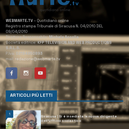
WEBMARTE.TV
– Quotidiano online
Registro stampa Tribunale di Siracusa N. 04/2010 DEL
09/04/2010
Direttore Responsabile:
Michele Accolla
Società editrice:
KFP TELEVISION AND WEB PRODUCTIONS
S.R.L.S.
P.Iva:
02184950893
mail:
redazione@webmarte.tv
ARTICOLI PIÙ LETTI
1
Siracusa | Si è insediata la nuova dirigente
dell’Ufficio scolastico