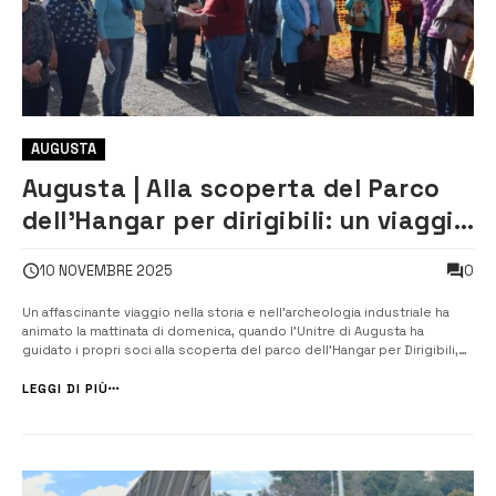
AUGUSTA
Augusta | Alla scoperta del Parco
dell’Hangar per dirigibili: un viaggio
nella memoria
0
10 NOVEMBRE 2025
Un affascinante viaggio nella storia e nell’archeologia industriale ha
animato la mattinata di domenica, quando l’Unitre di Augusta ha
guidato i propri soci alla scoperta del parco dell’Hangar per Dirigibili,
uno dei luoghi più emblematici e suggestivi del territorio. L’iniziativa,
inserita nel calendario del Festival “Le Vie dei Tesori” 2025,...
LEGGI DI PIÙ