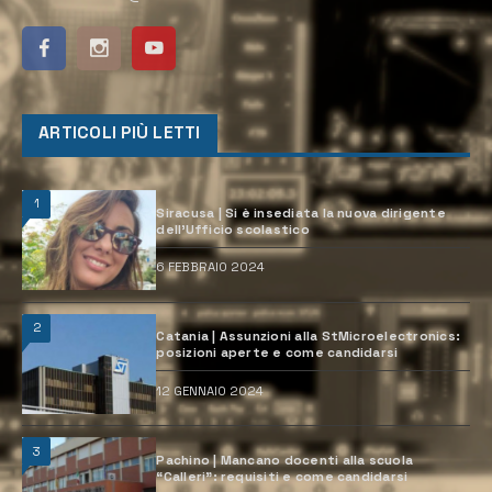
ARTICOLI PIÙ LETTI
1
Siracusa | Si è insediata la nuova dirigente
dell’Ufficio scolastico
6 FEBBRAIO 2024
2
Catania | Assunzioni alla StMicroelectronics:
posizioni aperte e come candidarsi
12 GENNAIO 2024
3
Pachino | Mancano docenti alla scuola
“Calleri”: requisiti e come candidarsi