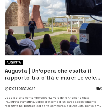
AUGUSTA
Augusta | Un’opera che esalta il
rapporto tra città e mare: Le vele
dello Xifonio
0
17 OTTOBRE 2024
L’opera d’ arte contemporanea “Le vele dello Xifonio” è stata
inaugurata stamattina. Sorge all’interno di un parco appositamente
realizzato nel piazzale del porto commerciale di Augusta, per volontà