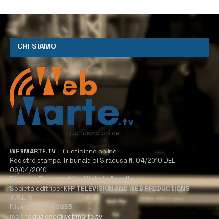
CHI SIAMO
WEBMARTE.TV
– Quotidiano online
Registro stampa Tribunale di Siracusa N. 04/2010 DEL
09/04/2010
Direttore Responsabile:
Michele Accolla
Società editrice:
KFP TELEVISION AND WEB PRODUCTIONS
S.R.L.S.
P.Iva:
02184950893
mail:
redazione@webmarte.tv