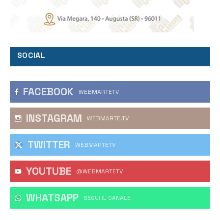
SOCIAL
FACEBOOK
WEBMARTETV
INSTAGRAM
WEBMARTE.TV
TWITTER
WEBMARTETV
YOUTUBE
@WEBMARTETV
WHATSAPP
‎SEGUI IL CANALE