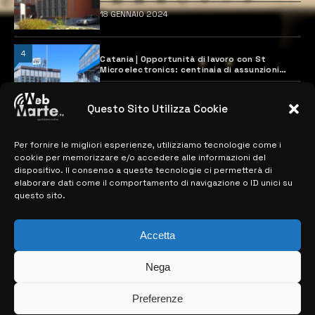
18 GENNAIO 2024
4
Catania | Opportunità di lavoro con St
Microelectronics: centinaia di assunzioni
previste
28 MARZO 2024
Questo Sito Utilizza Cookie
Per fornire le migliori esperienze, utilizziamo tecnologie come i
MAPPA DEL SITO
cookie per memorizzare e/o accedere alle informazioni del
dispositivo. Il consenso a queste tecnologie ci permetterà di
> NOTIZIE
elaborare dati come il comportamento di navigazione o ID unici su
questo sito.
> EDIZIONI LOCALI
> CONTATTI
Accetta
> INFO
Nega
Preferenze