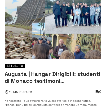
ATTUALITÀ
Augusta | Hangar Dirigibili: studenti
di Monaco testimoni
dell’inaccessibilità di un potenziale
0
30 MARZO 2025
Patrimonio dell’Umanità
Nonostante il suo straordinario valore storico e ingegneristico,
l’Hangar per Dirigibili di Augusta continua a rimanere un monumento