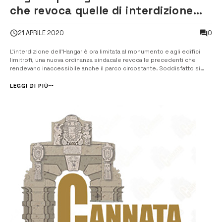
che revoca quelle di interdizione
totale
0
21 APRILE 2020
L’interdizione dell’Hangar è ora limitata al monumento e agli edifici
limitrofi, una nuova ordinanza sindacale revoca le precedenti che
rendevano inaccessibile anche il parco circostante. Soddisfatto si
dichiara Ilario Saccomanno, presidente dell’Hangar team, auspicando
che questo sia un primo passo verso la riapertura alla pubblica
LEGGI DI PIÙ
fruizione ...