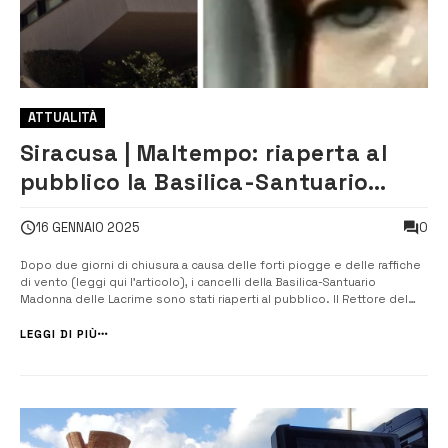
ATTUALITÀ
Siracusa | Maltempo: riaperta al
pubblico la Basilica-Santuario
Madonna delle Lacrime
0
16 GENNAIO 2025
Dopo due giorni di chiusura a causa delle forti piogge e delle raffiche
di vento (leggi qui l’articolo), i cancelli della Basilica-Santuario
Madonna delle Lacrime sono stati riaperti al pubblico. Il Rettore del
Santuario, Aurelio Russo, ha espresso un sentito ringraziamento a
coloro che sono intervenuti in vari modi per supportare la gestione ...
LEGGI DI PIÙ