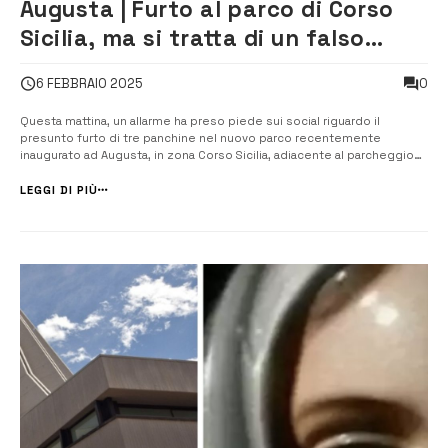
Augusta | Furto al parco di Corso
Sicilia, ma si tratta di un falso
allarme
0
6 FEBBRAIO 2025
Questa mattina, un allarme ha preso piede sui social riguardo il
presunto furto di tre panchine nel nuovo parco recentemente
inaugurato ad Augusta, in zona Corso Sicilia, adiacente al parcheggio
appena realizzato sotto il cavalcavia. Tuttavia, dopo aver effettuato i
dovuti accertamenti, è emerso che la storia del furto era
LEGGI DI PIÙ
completamente infond...