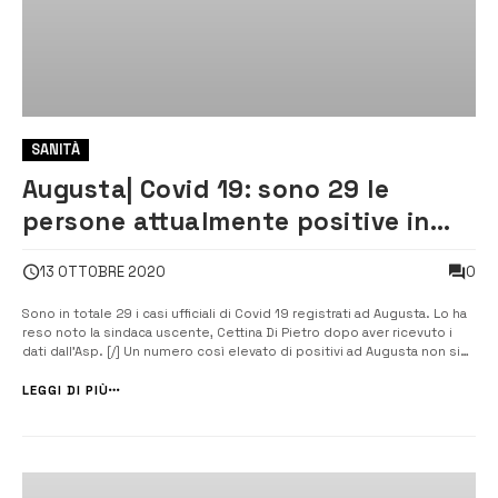
SANITÀ
Augusta| Covid 19: sono 29 le
persone attualmente positive in
città
0
13 OTTOBRE 2020
Sono in totale 29 i casi ufficiali di Covid 19 registrati ad Augusta. Lo ha
reso noto la sindaca uscente, Cettina Di Pietro dopo aver ricevuto i
dati dall’Asp. [/] Un numero così elevato di positivi ad Augusta non si
era mai registrato dall’inizio della pandemia. Salgono a 29 i casi di
persone affette da […]
LEGGI DI PIÙ