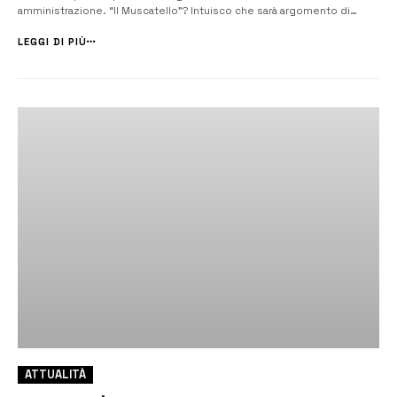
amministrazione. “Il Muscatello”? Intuisco che sarà argomento di
campagna elettorale. Chi esprime dissenso sulla gestione della Sanità
ad Augusta ed oggi si mostra critico nei confronti dei vertici Asp,
LEGGI DI PIÙ
deve essere cons...
ATTUALITÀ