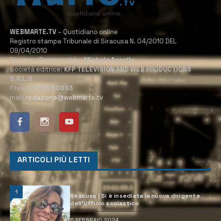
WEBMARTE.TV
– Quotidiano online
Registro stampa Tribunale di Siracusa N. 04/2010 DEL
09/04/2010
Direttore Responsabile:
Michele Accolla
Società editrice:
KFP TELEVISION AND WEB PRODUCTIONS
S.R.L.S.
P.Iva:
02184950893
mail:
redazione@webmarte.tv
ARTICOLI PIÙ LETTI
1
Siracusa | Si è insediata la nuova dirigente
dell’Ufficio scolastico
6 FEBBRAIO 2024