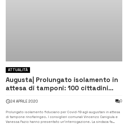
ATTUALITÀ
Augusta| Prolungato isolamento in
attesa di tamponi: 100 cittadini
chiamati dall’Asp
0
24 APRILE 2020
Prolungato isolamento fiduciario per Covid-19 agli augustani in attesa
di tampone rinofaringeo. I consiglieri comunali Vincenzo Canigiula e
Vanessa Fazio hanno presentato un’interrogazione. La sindaca fa
sapere che qualcosa di muove: ieri sono state chiamate 100 persone.