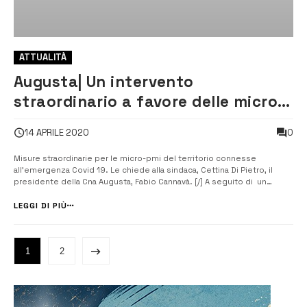
ATTUALITÀ
Augusta| Un intervento
straordinario a favore delle micro -
pmi lo chiede la Cna
0
14 APRILE 2020
Misure straordinarie per le micro-pmi del territorio connesse
all’emergenza Covid 19. Le chiede alla sindaca, Cettina Di Pietro, il
presidente della Cna Augusta, Fabio Cannavà. [/] A seguito di un
dialogo con le imprese del territorio, Fabio Cannavà, presidente della
Cna Augusta chiede misure straordinaria per le micro- pmi del
LEGGI DI PIÙ
territor...
1
2