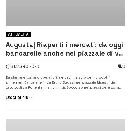
ATTUALITÀ
Augusta| Riaperti i mercati: da oggi
bancarelle anche nel piazzale di via
Bruno Buozzi
0
8 MAGGIO 2020
Da stamane tornano operativi i mercati, ma solo per i prodotti
alimentari. Bancarelle in via Bruno Buozzi, nel piazzale Maestri del
Lavoro, di via Ponente, ma non in via Soccorso nei pressi della zona
Sacro Cuore. [/] Sono trenta in totale le postazioni destinate alle
bancarelle dei venditori ambulanti nel piazzale Nord di viale Bruno
LEGGI DI PIÙ
[&hellip...