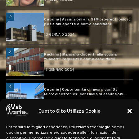
2
Catania | Assunzioni alla StMicroelectronics:
posizioni aperte e come candidarsi
12 GENNAIO 2024
3
Pachino | Mancano docenti alla scuola
“Calleri”: requisiti e come candidarsi
18 GENNAIO 2024
4
Catania | Opportunità di lavoro con St
Microelectronics: centinaia di assunzioni
previste
28 MARZO 2024
Questo Sito Utilizza Cookie
Per fornire le migliori esperienze, utilizziamo tecnologie come i
MAPPA DEL SITO
cookie per memorizzare e/o accedere alle informazioni del
dispositivo. Il consenso a queste tecnologie ci permetterà di