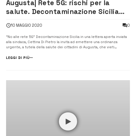
Augusta| Rete 5G: rischi per la
salute. Decontaminazione Sicilia
scrive alla sindaca
0
10 MAGGIO 2020
“No alle rete 5G” Decontaminazione Sicilia in una lettera aperta inviata
alla sindaca, Cettina Di Pietro la invita ad emettere una ordinanza
urgente, a tutela della salute dei cittadini di Augusta, che vieti
l’installazione di qualsivoglia manufatto inerente l’attivazione della
rete 5G in tutto il territorio comunale. [/] Contro la...
LEGGI DI PIÙ