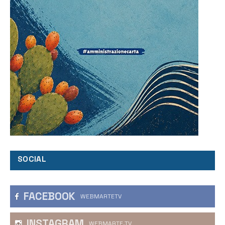
SOCIAL
FACEBOOK
WEBMARTETV
INSTAGRAM
WEBMARTE.TV