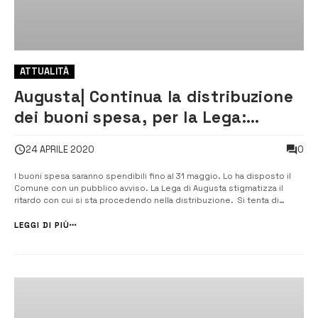
ATTUALITÀ
Augusta| Continua la distribuzione
dei buoni spesa, per la Lega:
“troppo a rilento”
0
24 APRILE 2020
I buoni spesa saranno spendibili fino al 31 maggio. Lo ha disposto il
Comune con un pubblico avviso. La Lega di Augusta stigmatizza il
ritardo con cui si sta procedendo nella distribuzione. Si tenta di
cavalcare il malcontento e l’esasperazione della gente” sottolinea la
sindaca Di Pietro. In questo momento sono in distribuzione i buoni
LEGGI DI PIÙ
[&he...