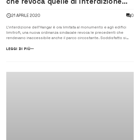
che revoca quelle di interdizione
totale
0
21 APRILE 2020
L’interdizione dell’Hangar è ora limitata al monumento e agli edifici
limitrofi, una nuova ordinanza sindacale revoca le precedenti che
rendevano inaccessibile anche il parco circostante. Soddisfatto si
dichiara Ilario Saccomanno, presidente dell’Hangar team, auspicando
che questo sia un primo passo verso la riapertura alla pubblica
LEGGI DI PIÙ
fruizione ...