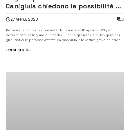
Canigiula chiedono la possibilità di
recarsi in parchi e spiagge
0
27 APRILE 2020
Deroga alle limitazioni previste dal Dpcm del 10 aprile 2020 per
determinate categorie di cittadini. I consiglieri Fazio e Canigiula per
gli autistici le persone affette da disabilità intellettiva grave chiedono
l’autorizzazione a recarsi su lungomare e in zona balneare prima del 4
maggio. [/] Propongono alla sindaca, Cettina Di Pietro e alla...
LEGGI DI PIÙ