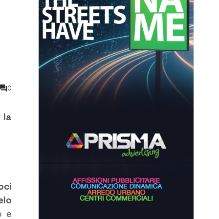
0
 la
oci
elo
o e