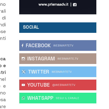
ono
ali
 di
ndi
SOCIAL
ose
nti
FACEBOOK
WEBMARTETV
INSTAGRAM
ica
WEBMARTE.TV
o e
TWITTER
tri
WEBMARTETV
nel
YOUTUBE
@WEBMARTETV
e e
nno
WHATSAPP
‎SEGUI IL CANALE
esa
are