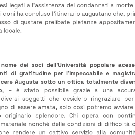
cesi legati all’assistenza dei condannati a morte
i doni ha concluso l’itinerario augustano che, pr
rmesso di gustare prelibate pietanze appositame
 locale.
ome dei soci dell’Università popolare acese,
i di gratitudine per l’impeccabile e magistr
cere Augusta sotto un ottica totalmente diver
o
, – è stato possibile grazie a una accur
iversi soggetti che desidero ringraziare per
gno di essere amata, solo così potremo avviare
o originario splendore. Chi opera con conti
materiale nonché delle condizioni di difficoltà 
he rendere un cattivo servizio alla comunità