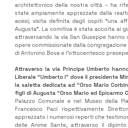
architettonico della nostra città – ha rif
state ampiamente apprezzate dalla realtà c
acesi; visita definita dagli ospiti “una a
Augusta”. La comitiva è stata accolta ai giar
attraversando la via San Giuseppe hanno r
opere commissionate dalla congregazione de
di Antonino Bova e l’ottocentesco presepe 
Attraverso la via Principe Umberto hanno
Liberale “Umberto I” dove il presidente Mim
la saletta dedicata ad “Orso Mario Corbino
figli di Augusta “Orso Mario ed Epicarmo 
Palazzo Comunale e nel Museo della Pia
Francesco Paci rispettivamente Dirett
apprezzato i numerosi reperti che testimonia
delle Anime Sante, attraverso il dipinto