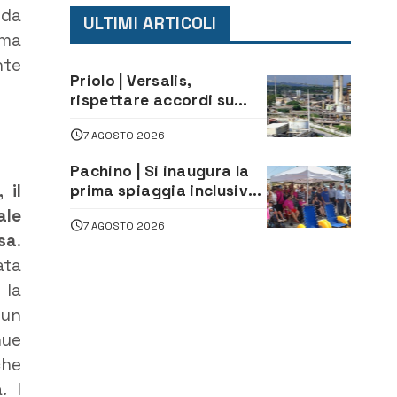
 da
ULTIMI ARTICOLI
ima
nte
Priolo | Versalis,
rispettare accordi su
salvaguardia dei posti di
7 AGOSTO 2026
lavoro. Il sindaco scrive
alla società
Pachino | Si inaugura la
 il
prima spiaggia inclusiva
della provincia:
ale
7 AGOSTO 2026
assistenza e prevenzione
sa
.
aperte a tutti
ata
 la
 un
nue
che
. I