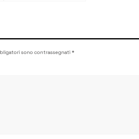
rimborsi per l’acqua
bligatori sono contrassegnati
*