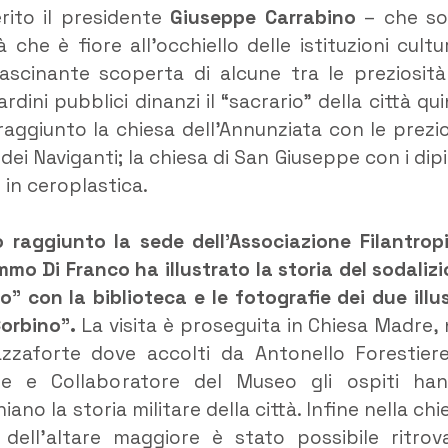
erito il presidente
Giuseppe Carrabino
– che s
he è fiore all’occhiello delle istituzioni cultur
ffascinante scoperta di alcune tra le preziosità
dini pubblici dinanzi il “sacrario” della città qui
aggiunto la chiesa dell’Annunziata con le prezi
i Naviganti; la chiesa di San Giuseppe con i dipi
in ceroplastica.
 raggiunto la sede dell’Associazione Filantrop
mo Di Franco ha illustrato la storia del sodalizi
” con la biblioteca e le fotografie dei due illus
Corbino”.
La visita è proseguita in Chiesa Madre, 
zzaforte dove accolti da Antonello Forestier
ore e Collaboratore del Museo gli ospiti ha
no la storia militare della città. Infine nella chi
 dell’altare maggiore è stato possibile ritrov