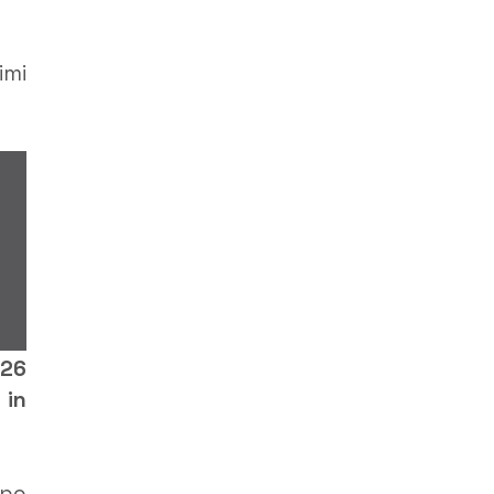
imi
 26
 in
apo