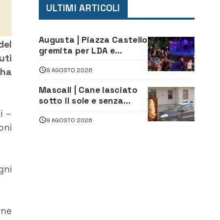
ULTIMI ARTICOLI
Augusta | Piazza Castello
del
gremita per LDA e
uti
Aka7even: musica, colori
 ha
9 AGOSTO 2026
ed emozioni per
“Augusta d’Estate”
Mascali | Cane lasciato
sotto il sole e senza
acqua: Carabinieri
i –
9 AGOSTO 2026
denunciano proprietario
oni
gni
one