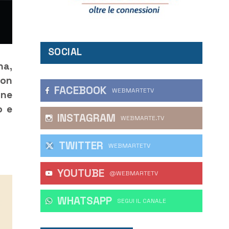
SOCIAL
na,
non
FACEBOOK
WEBMARTETV
one
o e
INSTAGRAM
WEBMARTE.TV
TWITTER
WEBMARTETV
YOUTUBE
@WEBMARTETV
WHATSAPP
‎SEGUI IL CANALE