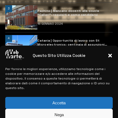
3
Pachino | Mancano docenti alla scuola
“Calleri”: requisiti e come candidarsi
18 GENNAIO 2024
4
Catania | Opportunità di lavoro con St
Microelectronics: centinaia di assunzioni
previste
28 MARZO 2024
Questo Sito Utilizza Cookie
Per fornire le migliori esperienze, utilizziamo tecnologie come i
MAPPA DEL SITO
cookie per memorizzare e/o accedere alle informazioni del
dispositivo. Il consenso a queste tecnologie ci permetterà di
elaborare dati come il comportamento di navigazione o ID unici su
> NOTIZIE
questo sito.
> EDIZIONI LOCALI
Accetta
> CONTATTI
Nega
> INFO