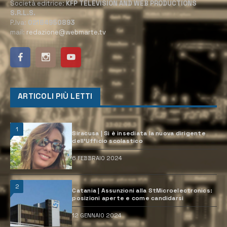
Società editrice:
KFP TELEVISION AND WEB PRODUCTIONS
S.R.L.S.
P.Iva:
02184950893
mail:
redazione@webmarte.tv
ARTICOLI PIÙ LETTI
1
Siracusa | Si è insediata la nuova dirigente
dell’Ufficio scolastico
6 FEBBRAIO 2024
2
Catania | Assunzioni alla StMicroelectronics:
posizioni aperte e come candidarsi
12 GENNAIO 2024