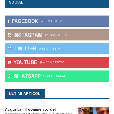
SOCIAL
FACEBOOK
WEBMARTETV
INSTAGRAM
WEBMARTE.TV
TWITTER
WEBMARTETV
YOUTUBE
@WEBMARTETV
WHATSAPP
‎SEGUI IL CANALE
ULTIMI ARTICOLI
Augusta | Il commento dei