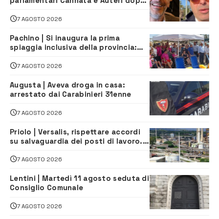
parlamentari Cannata e Auteri dopo
la firma del contatto per il
depuratore
7 AGOSTO 2026
Pachino | Si inaugura la prima
spiaggia inclusiva della provincia:
assistenza e prevenzione aperte a
tutti
7 AGOSTO 2026
Augusta | Aveva droga in casa:
arrestato dai Carabinieri 31enne
7 AGOSTO 2026
Priolo | Versalis, rispettare accordi
su salvaguardia dei posti di lavoro. Il
sindaco scrive alla società
7 AGOSTO 2026
Lentini | Martedì 11 agosto seduta di
Consiglio Comunale
7 AGOSTO 2026