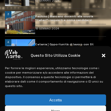
12 GENNAIO 2024
3
Pachino | Mancano docenti alla scuola
“Calleri”: requisiti e come candidarsi
18 GENNAIO 2024
4
Catania | Opportunità di lavoro con St
Microelectronics: centinaia di assunzioni
previste
Questo Sito Utilizza Cookie
28 MARZO 2024
Per fornire le migliori esperienze, utilizziamo tecnologie come i
cookie per memorizzare e/o accedere alle informazioni del
MAPPA DEL SITO
dispositivo. Il consenso a queste tecnologie ci permetterà di
elaborare dati come il comportamento di navigazione o ID unici su
questo sito.
> NOTIZIE
> EDIZIONI LOCALI
Accetta
> CONTATTI