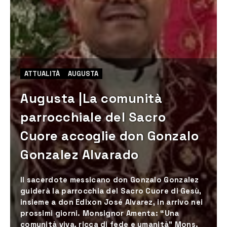
ATTUALITÀ
AUGUSTA
Augusta |La comunità
parrocchiale del Sacro
Cuore accoglie don Gonzalo
Gonzalez Alvarado
Il sacerdote messicano don Gonzalo Gonzalez
guiderà la parrocchia del Sacro Cuore di Gesù,
insieme a don Edixon José Alvarez, in arrivo nei
prossimi giorni. Monsignor Amenta: “Una
comunità viva, ricca di fede e umanità” Mons.