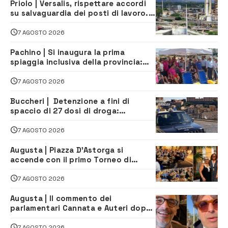
Priolo | Versalis, rispettare accordi
su salvaguardia dei posti di lavoro. Il
sindaco scrive alla società
7 AGOSTO 2026
Pachino | Si inaugura la prima
spiaggia inclusiva della provincia:
assistenza e prevenzione aperte a
tutti
7 AGOSTO 2026
Buccheri | Detenzione a fini di
spaccio di 27 dosi di droga:
denunciati tre 20enni
7 AGOSTO 2026
Augusta | Piazza D’Astorga si
accende con il primo Torneo di
Burraco “Sotto le Stelle”
7 AGOSTO 2026
Augusta | Il commento dei
parlamentari Cannata e Auteri dopo
la firma del contatto per il
depuratore
7 AGOSTO 2026