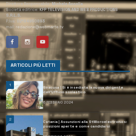
Direttore Responsabile:
Michele Accolla
Società editrice:
KFP TELEVISION AND WEB PRODUCTIONS
S.R.L.S.
P.Iva:
02184950893
mail:
redazione@webmarte.tv
ARTICOLI PIÙ LETTI
1
Siracusa | Si è insediata la nuova dirigente
dell’Ufficio scolastico
6 FEBBRAIO 2024
2
Catania | Assunzioni alla StMicroelectronics:
posizioni aperte e come candidarsi