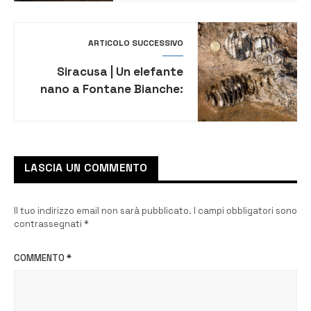
della solidarietà
ARTICOLO SUCCESSIVO
Siracusa | Un elefante
nano a Fontane Bianche:
ritrovati resti di 200mila
anni fa
LASCIA UN COMMENTO
Il tuo indirizzo email non sarà pubblicato.
I campi obbligatori sono
contrassegnati
*
COMMENTO
*