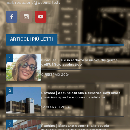
mail:
redazione@webmarte.tv
ARTICOLI PIÙ LETTI
1
Siracusa | Si è insediata la nuova dirigente
dell’Ufficio scolastico
6 FEBBRAIO 2024
2
Catania | Assunzioni alla StMicroelectronics:
posizioni aperte e come candidarsi
12 GENNAIO 2024
3
Pachino | Mancano docenti alla scuola
“Calleri”: requisiti e come candidarsi