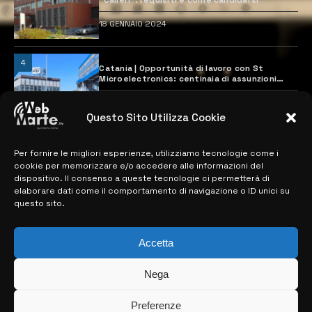
18 GENNAIO 2024
4
Catania | Opportunità di lavoro con St
Microelectronics: centinaia di assunzioni
previste
28 MARZO 2024
Questo Sito Utilizza Cookie
Per fornire le migliori esperienze, utilizziamo tecnologie come i
MAPPA DEL SITO
cookie per memorizzare e/o accedere alle informazioni del
dispositivo. Il consenso a queste tecnologie ci permetterà di
> NOTIZIE
elaborare dati come il comportamento di navigazione o ID unici su
questo sito.
> EDIZIONI LOCALI
> CONTATTI
Accetta
> INFO
Nega
Preferenze