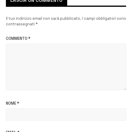
LASCIA UN COMMENTO
Il tuo indirizzo email non sarà pubblicato.
I campi obbligatori sono
contrassegnati
*
COMMENTO
*
NOME
*