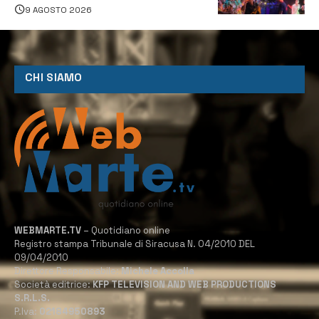
9 AGOSTO 2026
CHI SIAMO
WEBMARTE.TV
– Quotidiano online
Registro stampa Tribunale di Siracusa N. 04/2010 DEL
09/04/2010
Direttore Responsabile:
Michele Accolla
Società editrice:
KFP TELEVISION AND WEB PRODUCTIONS
S.R.L.S.
P.Iva:
02184950893