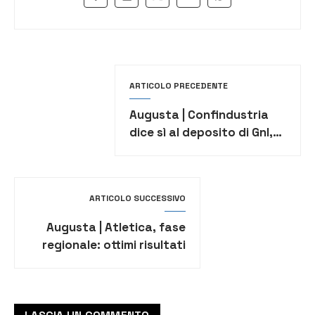
ARTICOLO PRECEDENTE
Augusta | Confindustria
dice sì al deposito di Gnl,
fonte per la transazione
energetica
ARTICOLO SUCCESSIVO
Augusta | Atletica, fase
regionale: ottimi risultati
tra i Cadetti Coco e
Messina