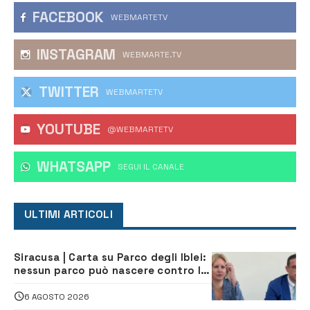
FACEBOOK
WEBMARTETV
INSTAGRAM
WEBMARTE.TV
TWITTER
WEBMARTETV
YOUTUBE
@WEBMARTETV
WHATSAPP
‎SEGUI IL CANALE
ULTIMI ARTICOLI
Siracusa | Carta su Parco degli Iblei:
nessun parco può nascere contro le
comunità e il territorio
6 AGOSTO 2026