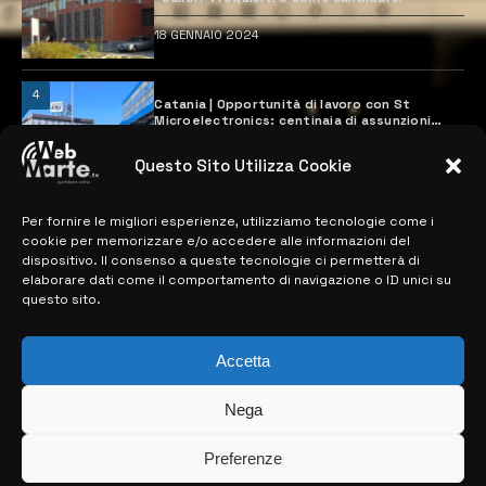
18 GENNAIO 2024
4
Catania | Opportunità di lavoro con St
Microelectronics: centinaia di assunzioni
previste
28 MARZO 2024
Questo Sito Utilizza Cookie
Per fornire le migliori esperienze, utilizziamo tecnologie come i
MAPPA DEL SITO
cookie per memorizzare e/o accedere alle informazioni del
dispositivo. Il consenso a queste tecnologie ci permetterà di
elaborare dati come il comportamento di navigazione o ID unici su
> NOTIZIE
questo sito.
> EDIZIONI LOCALI
Accetta
> CONTATTI
Nega
> INFO
Preferenze