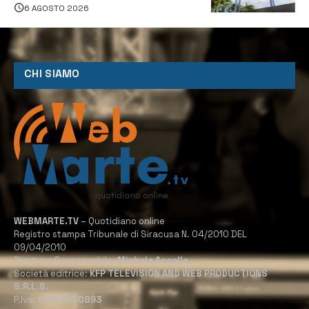
6 AGOSTO 2026
CHI SIAMO
WEBMARTE.TV
– Quotidiano online
Registro stampa Tribunale di Siracusa N. 04/2010 DEL
09/04/2010
Direttore Responsabile:
Michele Accolla
Società editrice:
KFP TELEVISION AND WEB PRODUCTIONS
S.R.L.S.
P.Iva:
02184950893