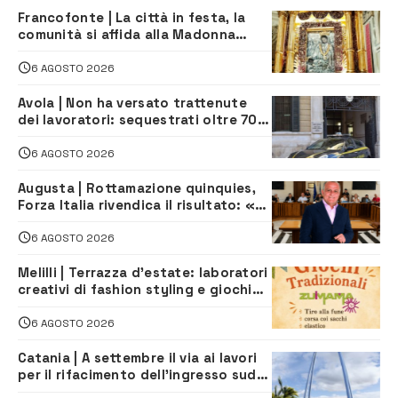
Francofonte | La città in festa, la
comunità si affida alla Madonna
della Neve tra fede e tradizione
6 AGOSTO 2026
Avola | Non ha versato trattenute
dei lavoratori: sequestrati oltre 700
mila euro a imprenditore della
climatizzazione
6 AGOSTO 2026
Augusta | Rottamazione quinquies,
Forza Italia rivendica il risultato: «La
proposta è nostra»
6 AGOSTO 2026
Melilli | Terrazza d’estate: laboratori
creativi di fashion styling e giochi
tradizionali di Zuimama, ecco come
iscriversi
6 AGOSTO 2026
Catania | A settembre il via ai lavori
per il rifacimento dell’ingresso sud
del porto