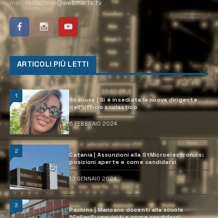
mail:
redazione@webmarte.tv
ARTICOLI PIÙ LETTI
1
Siracusa | Si è insediata la nuova dirigente
dell’Ufficio scolastico
6 FEBBRAIO 2024
2
Catania | Assunzioni alla StMicroelectronics:
posizioni aperte e come candidarsi
12 GENNAIO 2024
3
Pachino | Mancano docenti alla scuola
“Calleri”: requisiti e come candidarsi