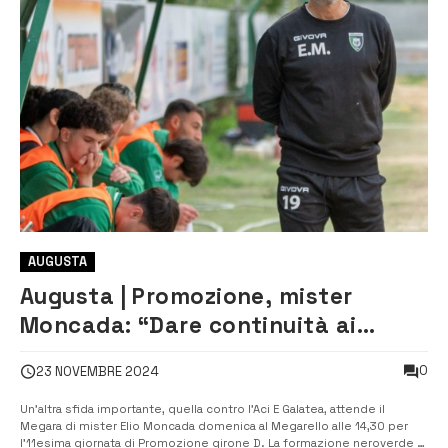
AUGUSTA
Augusta | Promozione, mister
Moncada: “Dare continuità ai
nostri risultati”
0
23 NOVEMBRE 2024
Un’altra sfida importante, quella contro l’Aci E Galatea, attende il
Megara di mister Elio Moncada domenica al Megarello alle 14,30 per
l’11esima giornata di Promozione girone D. La formazione neroverde è