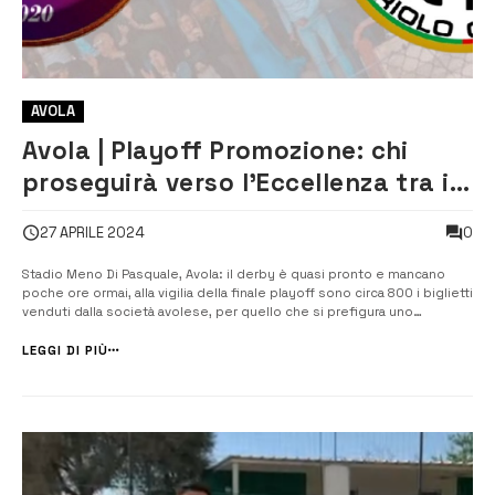
AVOLA
Avola | Playoff Promozione: chi
proseguirà verso l’Eccellenza tra il
Città di Avola e l’Fc Priolo Gargallo
0
27 APRILE 2024
Stadio Meno Di Pasquale, Avola: il derby è quasi pronto e mancano
poche ore ormai, alla vigilia della finale playoff sono circa 800 i biglietti
venduti dalla società avolese, per quello che si prefigura uno
spettacolo in campo e sugli spalti, con la tifoseria pronta a sfoderare
le spettacolari e colorate coreografie al Meno Di […]
LEGGI DI PIÙ