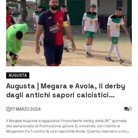
AUGUSTA
Augusta | Megara e Avola, il derby
dagli antichi sapori calcistici
finisce 3 a 1
0
17 MARZO 2024
Il Megara Augusta si aggiudica l’importante derby della 24^ giornata
del campionato di Promozione girone D, vincendo con merito al
Megarello 3 a 1 contro la vice capolista Avola. Quando mancano solo
due giornate alla chiusura del campionato (Pro Ragusa e Vizzini), il club