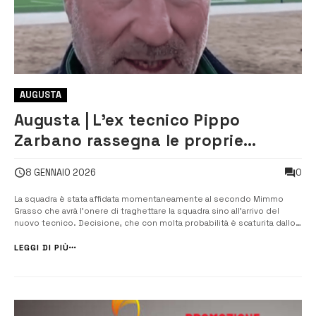
AUGUSTA
Augusta | L’ex tecnico Pippo
Zarbano rassegna le proprie
dimissioni dal Megara
0
8 GENNAIO 2026
La squadra è stata affidata momentaneamente al secondo Mimmo
Grasso che avrà l’onere di traghettare la squadra sino all’arrivo del
nuovo tecnico. Decisione, che con molta probabilità è scaturita dallo
scarso rendimento della squadra (sei sconfitte nelle ultime sei
partite), accompagnato dalle aspre critiche dei tifosi alla società ...
LEGGI DI PIÙ