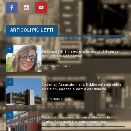
ARTICOLI PIÙ LETTI
1
Siracusa | Si è insediata la nuova dirigente
dell’Ufficio scolastico
6 FEBBRAIO 2024
2
Catania | Assunzioni alla StMicroelectronics:
posizioni aperte e come candidarsi
12 GENNAIO 2024
3
Pachino | Mancano docenti alla scuola
“Calleri”: requisiti e come candidarsi