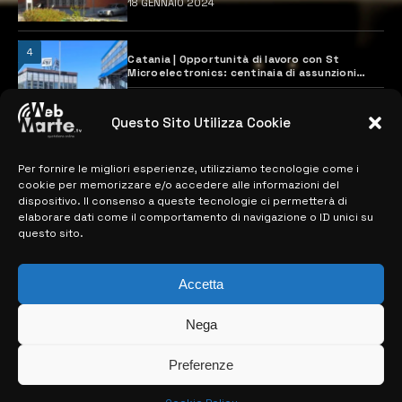
18 GENNAIO 2024
4
Catania | Opportunità di lavoro con St
Microelectronics: centinaia di assunzioni
previste
28 MARZO 2024
Questo Sito Utilizza Cookie
Per fornire le migliori esperienze, utilizziamo tecnologie come i
MAPPA DEL SITO
cookie per memorizzare e/o accedere alle informazioni del
dispositivo. Il consenso a queste tecnologie ci permetterà di
> NOTIZIE
elaborare dati come il comportamento di navigazione o ID unici su
questo sito.
> EDIZIONI LOCALI
> CONTATTI
Accetta
> INFO
Nega
Preferenze