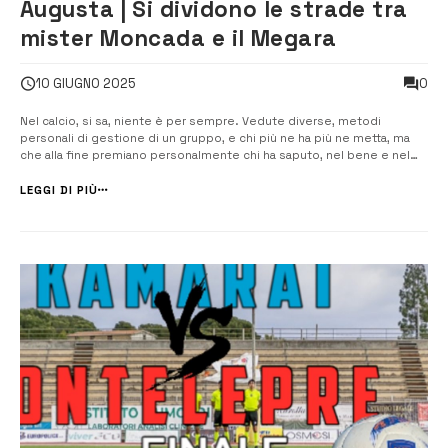
Augusta | Si dividono le strade tra
mister Moncada e il Megara
0
10 GIUGNO 2025
Nel calcio, si sa, niente è per sempre. Vedute diverse, metodi
personali di gestione di un gruppo, e chi più ne ha più ne metta, ma
che alla fine premiano personalmente chi ha saputo, nel bene e nel
male, portare il Megara al secondo posto nella classifica di
Promozione girone “D” con 59 punti e […]
LEGGI DI PIÙ