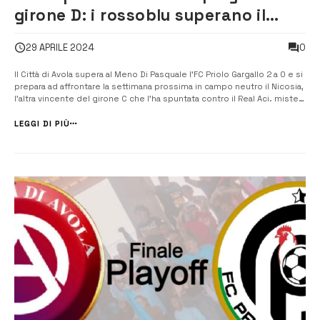
girone D: i rossoblu superano il
Priolo 2 a 0
0
29 APRILE 2024
Il Città di Avola supera al Meno Di Pasquale l’FC Priolo Gargallo 2 a 0 e si
prepara ad affrontare la settimana prossima in campo neutro il Nicosia,
l’altra vincente del girone C che l’ha spuntata contro il Real Aci. mister
attilio sirugo È stata la festa dello sport, tra coreografie in tinta
rossoblu e […]
LEGGI DI PIÙ