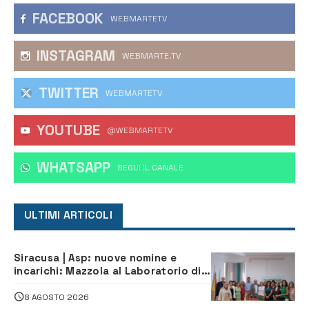
FACEBOOK
WEBMARTETV
INSTAGRAM
WEBMARTE.TV
TWITTER
WEBMARTETV
YOUTUBE
@WEBMARTETV
WHATSAPP
‎SEGUI IL CANALE
ULTIMI ARTICOLI
Siracusa | Asp: nuove nomine e
incarichi: Mazzola al Laboratorio di
Sanità pubblica, Matteliano al
Servizio Legale
8 AGOSTO 2026