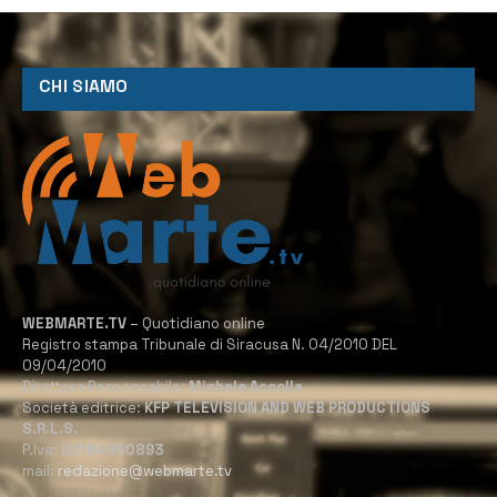
CHI SIAMO
WEBMARTE.TV
– Quotidiano online
Registro stampa Tribunale di Siracusa N. 04/2010 DEL
09/04/2010
Direttore Responsabile:
Michele Accolla
Società editrice:
KFP TELEVISION AND WEB PRODUCTIONS
S.R.L.S.
P.Iva:
02184950893
mail:
redazione@webmarte.tv