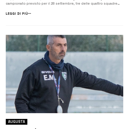
campionato previsto per il 28 settembre, tre delle quattro squadre
siracusane, Priolo, Noto e Canicattini annunciano i primi importanti
colpi di mercato, mentre il Megara rimane indietro risp...
LEGGI DI PIÙ
AUGUSTA