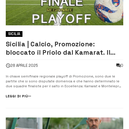
SICILIA
Sicilia | Calcio, Promozione:
bloccato il Priolo dal Kamarat. Il
Canicattini festeggia la salvezza
0
28 APRILE 2025
In chiave semifinale regionale playoff di Promozione, sono due le
partite che si sono disputate domenica e che hanno determinato le
due squadre finaliste per il salto in Eccellenza: Kamarat e Montelepre.
Nella prima semifinale regionale playoff disputata a Caltanissetta in
campo neutro, il Kamarat blocca il Priolo (1-0) e gli agrigentini conti...
LEGGI DI PIÙ