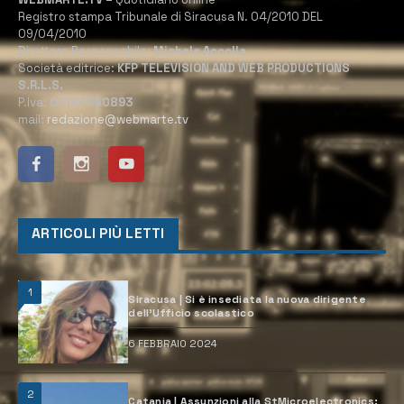
Registro stampa Tribunale di Siracusa N. 04/2010 DEL
09/04/2010
Direttore Responsabile:
Michele Accolla
Società editrice:
KFP TELEVISION AND WEB PRODUCTIONS
S.R.L.S.
P.Iva:
02184950893
mail:
redazione@webmarte.tv
ARTICOLI PIÙ LETTI
1
Siracusa | Si è insediata la nuova dirigente
dell’Ufficio scolastico
6 FEBBRAIO 2024
2
Catania | Assunzioni alla StMicroelectronics: