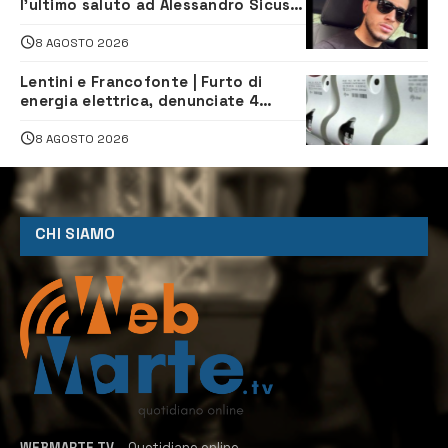
l’ultimo saluto ad Alessandro Sicuso,
morto in un incidente stradale
8 AGOSTO 2026
Lentini e Francofonte | Furto di
energia elettrica, denunciate 4
persone
8 AGOSTO 2026
CHI SIAMO
WEBMARTE.TV
– Quotidiano online