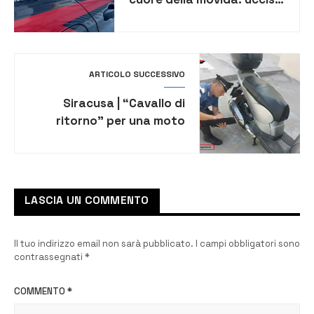
con un colpo di pistola in
testa un 21enne
ARTICOLO SUCCESSIVO
Siracusa | “Cavallo di
ritorno” per una moto
rubata: vittima un 23enne,
denunciati due minori a
Catania
LASCIA UN COMMENTO
Il tuo indirizzo email non sarà pubblicato.
I campi obbligatori sono
contrassegnati
*
COMMENTO
*