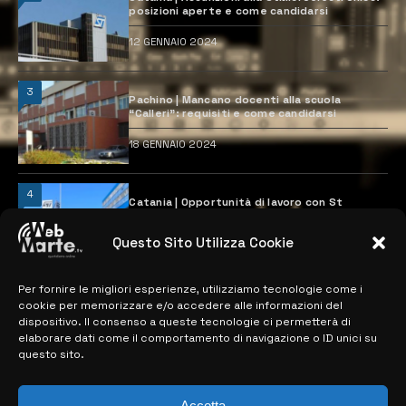
posizioni aperte e come candidarsi
12 GENNAIO 2024
3
Pachino | Mancano docenti alla scuola
“Calleri”: requisiti e come candidarsi
18 GENNAIO 2024
4
Catania | Opportunità di lavoro con St
Microelectronics: centinaia di assunzioni
previste
Questo Sito Utilizza Cookie
28 MARZO 2024
Per fornire le migliori esperienze, utilizziamo tecnologie come i
cookie per memorizzare e/o accedere alle informazioni del
MAPPA DEL SITO
dispositivo. Il consenso a queste tecnologie ci permetterà di
elaborare dati come il comportamento di navigazione o ID unici su
questo sito.
> NOTIZIE
> EDIZIONI LOCALI
Accetta