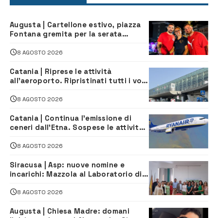
Augusta | Cartellone estivo, piazza
Fontana gremita per la serata
caraibica con Andrea Mojito
8 AGOSTO 2026
Catania | Riprese le attività
all’aeroporto. Ripristinati tutti i voli
in arrivo e in partenza
8 AGOSTO 2026
Catania | Continua l’emissione di
ceneri dall’Etna. Sospese le attività
all’aeroporto di Fontanarossa
8 AGOSTO 2026
Siracusa | Asp: nuove nomine e
incarichi: Mazzola al Laboratorio di
Sanità pubblica, Matteliano al
Servizio Legale
8 AGOSTO 2026
Augusta | Chiesa Madre: domani