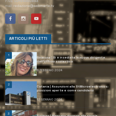
P.Iva:
02184950893
mail:
redazione@webmarte.tv
ARTICOLI PIÙ LETTI
1
Siracusa | Si è insediata la nuova dirigente
dell’Ufficio scolastico
6 FEBBRAIO 2024
2
Catania | Assunzioni alla StMicroelectronics:
posizioni aperte e come candidarsi
12 GENNAIO 2024
3
Pachino | Mancano docenti alla scuola