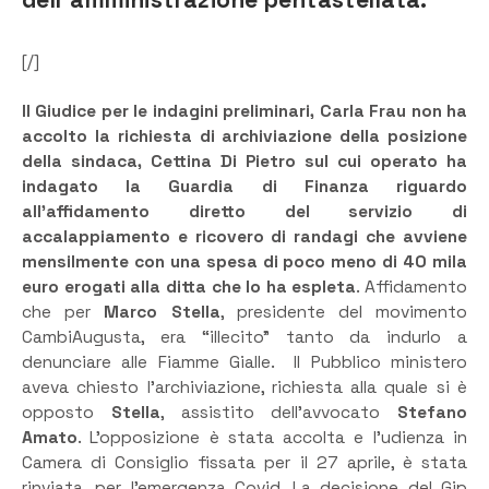
[/]
Il Giudice per le indagini preliminari, Carla Frau non ha
accolto la richiesta di archiviazione della posizione
della sindaca, Cettina Di Pietro sul cui operato ha
indagato la Guardia di Finanza riguardo
all’affidamento diretto del servizio di
accalappiamento e ricovero di randagi che avviene
mensilmente con una spesa di poco meno di 40 mila
euro erogati alla ditta che lo ha espleta
. Affidamento
che per
Marco Stella
, presidente del movimento
CambiAugusta, era “illecito” tanto da indurlo a
denunciare alle Fiamme Gialle. Il Pubblico ministero
aveva chiesto l’archiviazione, richiesta alla quale si è
opposto
Stella
, assistito dell’avvocato
Stefano
Amato
. L’opposizione è stata accolta e l’udienza in
Camera di Consiglio fissata per il 27 aprile, è stata
rinviata, per l’emergenza Covid. La decisione del Gip