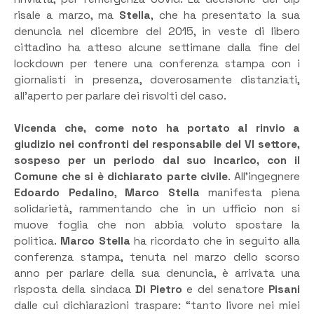
risale a marzo, ma
Stella
, che ha presentato la sua
denuncia nel dicembre del 2015, in veste di libero
cittadino ha atteso alcune settimane dalla fine del
lockdown per tenere una conferenza stampa con i
giornalisti in presenza, doverosamente distanziati,
all’aperto per parlare dei risvolti del caso.
Vicenda che, come noto ha portato al rinvio a
giudizio nei confronti del responsabile del VI settore,
sospeso per un periodo dal suo incarico, con il
Comune che si è dichiarato parte civile
. All’ingegnere
Edoardo Pedalino
,
Marco Stella
manifesta piena
solidarietà, rammentando che in un ufficio non si
muove foglia che non abbia voluto spostare la
politica.
Marco Stella
ha ricordato che in seguito alla
conferenza stampa, tenuta nel marzo dello scorso
anno per parlare della sua denuncia, è arrivata una
risposta della sindaca
Di Pietro
e del senatore
Pisani
dalle cui dichiarazioni traspare: “tanto livore nei miei