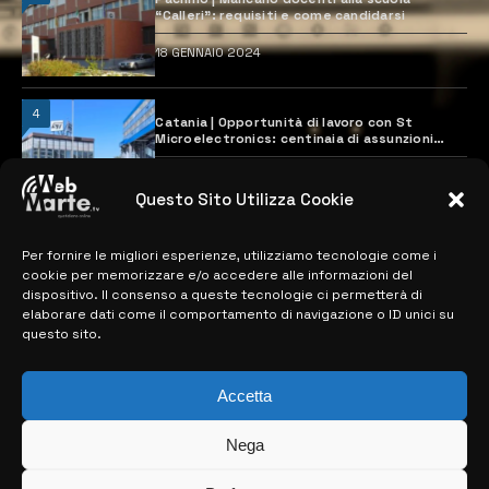
“Calleri”: requisiti e come candidarsi
18 GENNAIO 2024
4
Catania | Opportunità di lavoro con St
Microelectronics: centinaia di assunzioni
previste
28 MARZO 2024
Questo Sito Utilizza Cookie
Per fornire le migliori esperienze, utilizziamo tecnologie come i
MAPPA DEL SITO
cookie per memorizzare e/o accedere alle informazioni del
dispositivo. Il consenso a queste tecnologie ci permetterà di
> NOTIZIE
elaborare dati come il comportamento di navigazione o ID unici su
questo sito.
> EDIZIONI LOCALI
> CONTATTI
Accetta
> INFO
Nega