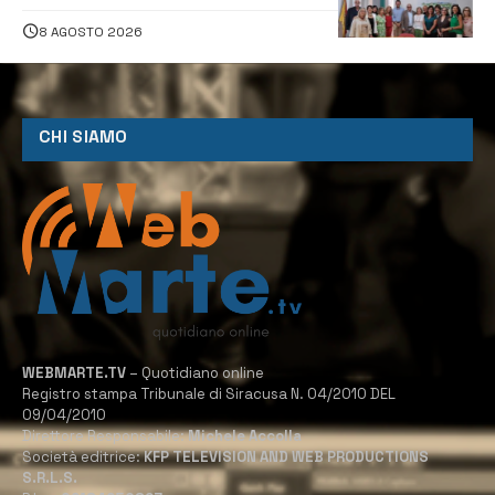
Sanità pubblica, Matteliano al
Servizio Legale
8 AGOSTO 2026
CHI SIAMO
WEBMARTE.TV
– Quotidiano online
Registro stampa Tribunale di Siracusa N. 04/2010 DEL
09/04/2010
Direttore Responsabile:
Michele Accolla
Società editrice:
KFP TELEVISION AND WEB PRODUCTIONS
S.R.L.S.