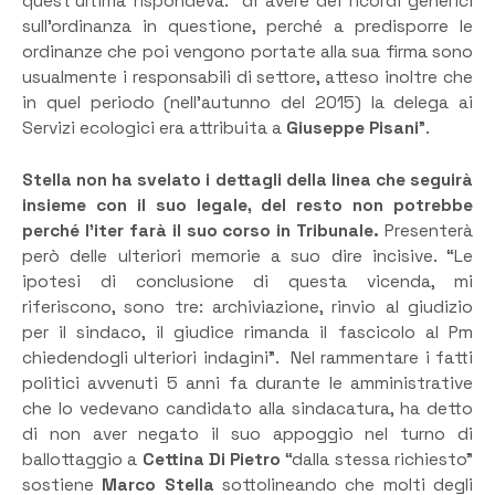
quest’ultima rispondeva: “di avere dei ricordi generici
sull’ordinanza in questione, perché a predisporre le
ordinanze che poi vengono portate alla sua firma sono
usualmente i responsabili di settore, atteso inoltre che
in quel periodo (nell’autunno del 2015) la delega ai
Servizi ecologici era attribuita a
Giuseppe Pisani
”.
Stella non ha svelato i dettagli della linea che seguirà
insieme con il suo legale, del resto non potrebbe
perché l’iter farà il suo corso in Tribunale.
Presenterà
però delle ulteriori memorie a suo dire incisive. “Le
ipotesi di conclusione di questa vicenda, mi
riferiscono, sono tre: archiviazione, rinvio al giudizio
per il sindaco, il giudice rimanda il fascicolo al Pm
chiedendogli ulteriori indagini”. Nel rammentare i fatti
politici avvenuti 5 anni fa durante le amministrative
che lo vedevano candidato alla sindacatura, ha detto
di non aver negato il suo appoggio nel turno di
ballottaggio a
Cettina Di Pietro
“dalla stessa richiesto”
sostiene
Marco Stella
sottolineando che molti degli