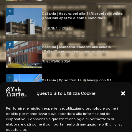
2
Catania | Assunzioni alla StMicroelectronics:
posizioni aperte e come candidarsi
12 GENNAIO 2024
3
Pachino | Mancano docenti alla scuola
“Calleri”: requisiti e come candidarsi
18 GENNAIO 2024
4
Catania | Opportunità di lavoro con St
Microelectronics: centinaia di assunzioni
previste
Questo Sito Utilizza Cookie
28 MARZO 2024
Per fornire le migliori esperienze, utilizziamo tecnologie come i
cookie per memorizzare e/o accedere alle informazioni del
MAPPA DEL SITO
dispositivo. Il consenso a queste tecnologie ci permetterà di
elaborare dati come il comportamento di navigazione o ID unici su
questo sito.