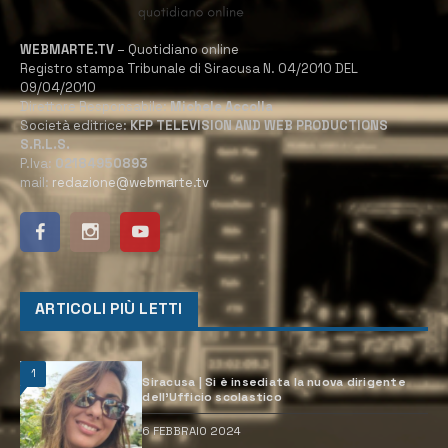
WEBMARTE.TV
– Quotidiano online
Registro stampa Tribunale di Siracusa N. 04/2010 DEL
09/04/2010
Direttore Responsabile:
Michele Accolla
Società editrice:
KFP TELEVISION AND WEB PRODUCTIONS
S.R.L.S.
P.Iva:
02184950893
mail:
redazione@webmarte.tv
ARTICOLI PIÙ LETTI
1
Siracusa | Si è insediata la nuova dirigente
dell’Ufficio scolastico
6 FEBBRAIO 2024