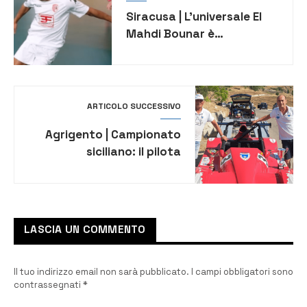
Siracusa | L’universale El
Mahdi Bounar è
dell’Holimpia c5
ARTICOLO SUCCESSIVO
Agrigento | Campionato
siciliano: il pilota
augustano Domenico
Giangrande 9° assoluto e
2° di classe
LASCIA UN COMMENTO
Il tuo indirizzo email non sarà pubblicato.
I campi obbligatori sono
contrassegnati
*