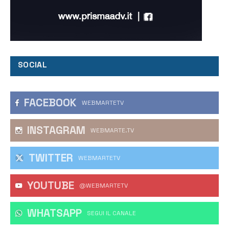
SOCIAL
FACEBOOK
WEBMARTETV
INSTAGRAM
WEBMARTE.TV
TWITTER
WEBMARTETV
YOUTUBE
@WEBMARTETV
WHATSAPP
‎SEGUI IL CANALE