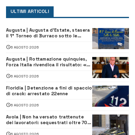
ULTIMI ARTICOLI
Augusta | Augusta d’Estate, stasera
il 1° Torneo di Burraco sotto le
Stelle: piazza D’Astorga già sold out
6 AGOSTO 2026
Augusta | Rottamazione quinquies,
Forza Italia rivendica il risultato: «La
proposta è nostra»
6 AGOSTO 2026
Floridia | Detenzione a fini di spaccio
di crack: arrestato 22enne
6 AGOSTO 2026
Avola | Non ha versato trattenute
dei lavoratori: sequestrati oltre 700
mila euro a imprenditore della
climatizzazione
6 AGOSTO 2026