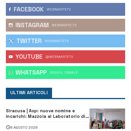
FACEBOOK
WEBMARTETV
INSTAGRAM
WEBMARTE.TV
TWITTER
WEBMARTETV
YOUTUBE
@WEBMARTETV
WHATSAPP
‎SEGUI IL CANALE
ULTIMI ARTICOLI
Siracusa | Asp: nuove nomine e
incarichi: Mazzola al Laboratorio di
Sanità pubblica, Matteliano al
Servizio Legale
8 AGOSTO 2026