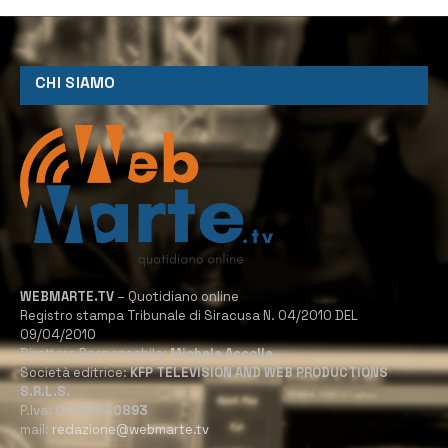
CHI SIAMO
WEBMARTE.TV
– Quotidiano online
Registro stampa Tribunale di Siracusa N. 04/2010 DEL
09/04/2010
Direttore Responsabile:
Michele Accolla
Società editrice:
KFP TELEVISION AND WEB PRODUCTIONS
S.R.L.S.
P.Iva:
02184950893
mail:
redazione@webmarte.tv