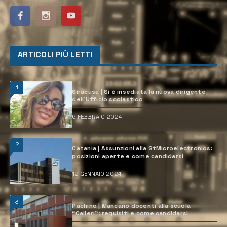
ARTICOLI PIÙ LETTI
1
Siracusa | Si è insediata la nuova dirigente
dell’Ufficio scolastico
6 FEBBRAIO 2024
2
Catania | Assunzioni alla StMicroelectronics:
posizioni aperte e come candidarsi
12 GENNAIO 2024
3
Pachino | Mancano docenti alla scuola
“Calleri”: requisiti e come candidarsi