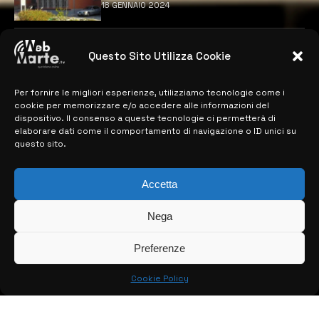
18 GENNAIO 2024
4
Catania | Opportunità di lavoro con St
Questo Sito Utilizza Cookie
Microelectronics: centinaia di assunzioni
previste
28 MARZO 2024
Per fornire le migliori esperienze, utilizziamo tecnologie come i
cookie per memorizzare e/o accedere alle informazioni del
dispositivo. Il consenso a queste tecnologie ci permetterà di
elaborare dati come il comportamento di navigazione o ID unici su
MAPPA DEL SITO
questo sito.
> NOTIZIE
Accetta
> EDIZIONI LOCALI
Nega
> CONTATTI
Preferenze
> INFO
Cookie Policy