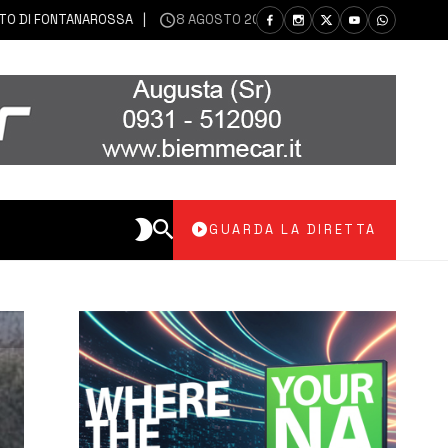
FONTANAROSSA
8 AGOSTO 2026
LENTINI E FRANCOFONTE | FURTO D
GUARDA LA DIRETTA