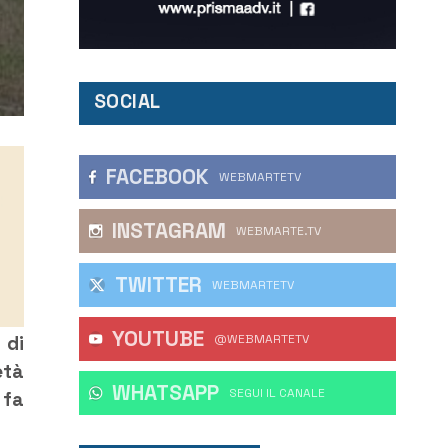
SOCIAL
FACEBOOK
WEBMARTETV
INSTAGRAM
WEBMARTE.TV
TWITTER
WEBMARTETV
YOUTUBE
 di
@WEBMARTETV
età
WHATSAPP
‎SEGUI IL CANALE
 fa