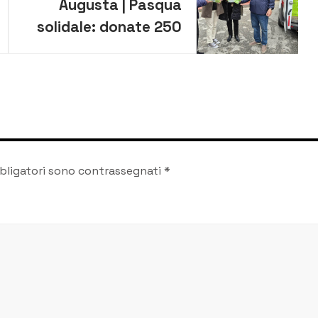
Augusta | Pasqua
solidale: donate 250
colombe pasquali ai
detenuti del carcere
bligatori sono contrassegnati
*