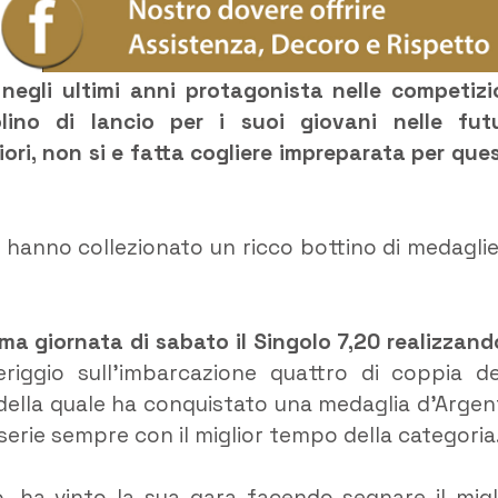
egli ultimi anni protagonista nelle competizi
olino di lancio per i suoi giovani nelle fut
ori, non si e fatta cogliere impreparata per que
a hanno collezionato un ricco bottino di medaglie
rima giornata di sabato il Singolo 7,20 realizzando
riggio sull’imbarcazione quattro di coppia de
e della quale ha conquistato una medaglia d’Argen
 serie sempre con il miglior tempo della categoria
lo, ha vinto la sua gara facendo segnare il migl