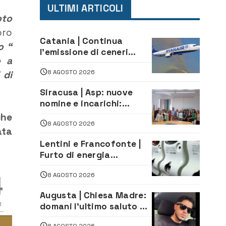
ULTIMI ARTICOLI
oto
oro
Catania | Continua
o “
l’emissione di ceneri
o a
dall’Etna. Sospese le
8 AGOSTO 2026
 di
attività all’aeroporto di
Fontanarossa
Siracusa | Asp: nuove
nomine e incarichi:
Mazzola al Laboratorio
che
8 AGOSTO 2026
di Sanità pubblica,
ata
Matteliano al Servizio
Lentini e Francofonte |
Legale
Furto di energia
elettrica, denunciate 4
8 AGOSTO 2026
persone
Augusta | Chiesa Madre:
domani l’ultimo saluto ad
Alessandro Sicuso,
8 AGOSTO 2026