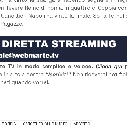
eri Tevere Remo di Roma, in quattro di Ccppia con
nottieri Napoli ha vinto la finale. Sofia Ternull
o Ragazze.
rte TV in modo semplice e veloce.
Clicca qui
p
e in alto a destra
“Iscriviti”
. Non riceverai notific
rnati quando vorrai.
BRINDISI
CANOTTIERI CLUB NUOTO
ARGENTO