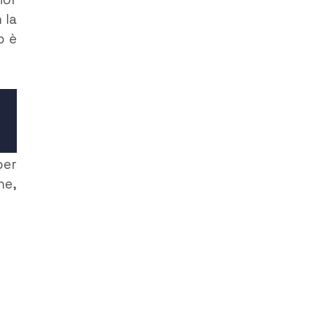
 la
o è
er
he,