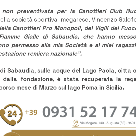
, non preventivata per la Canottieri Club Nu
ella società sportiva megarese, Vincenzo Galof
della Canottieri Pro Monopoli, dei Vigili del Fuoc
e Fiamme Gialle di Sabaudia, che hanno mess
no permesso alla mia Società e ai miei ragazzi
estazione remiera nazionale”.
 di Sabaudia, sulle acque del Lago Paola, citta 
o dalla fondazione, è stata recuperata la reg
scorso mese di Marzo sul lago Poma in Sicilia.