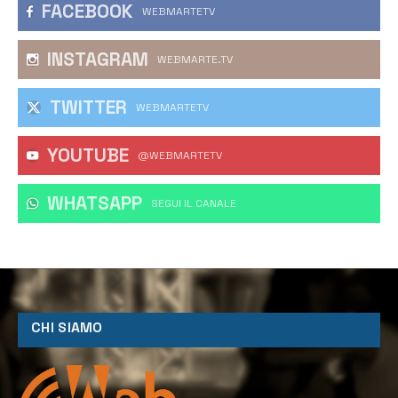
FACEBOOK
WEBMARTETV
INSTAGRAM
WEBMARTE.TV
TWITTER
WEBMARTETV
YOUTUBE
@WEBMARTETV
WHATSAPP
‎SEGUI IL CANALE
CHI SIAMO