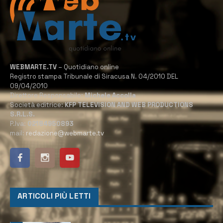
WEBMARTE.TV
– Quotidiano online
Registro stampa Tribunale di Siracusa N. 04/2010 DEL
09/04/2010
Direttore Responsabile:
Michele Accolla
Società editrice:
KFP TELEVISION AND WEB PRODUCTIONS
S.R.L.S.
P.Iva:
02184950893
mail:
redazione@webmarte.tv
ARTICOLI PIÙ LETTI