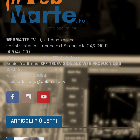
WEBMARTE.TV
– Quotidiano online
Registro stampa Tribunale di Siracusa N. 04/2010 DEL
09/04/2010
Direttore Responsabile:
Michele Accolla
Società editrice:
KFP TELEVISION AND WEB PRODUCTIONS
S.R.L.S.
P.Iva:
02184950893
mail:
redazione@webmarte.tv
ARTICOLI PIÙ LETTI