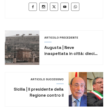
ARTICOLO PRECEDENTE
Augusta | Neve
inaspettata in città: dieci
anni dopo la “magia” della
vigilia di capodanno
[VIDEO]
ARTICOLO SUCCESSIVO
Sicilia | Il presidente della
Regione contro il
presidente Anci: Amenta
parla da esponente di