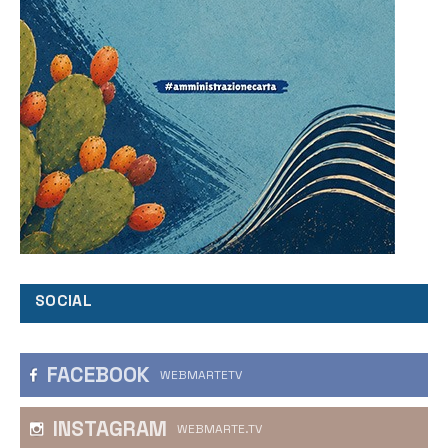
SOCIAL
FACEBOOK
WEBMARTETV
INSTAGRAM
WEBMARTE.TV