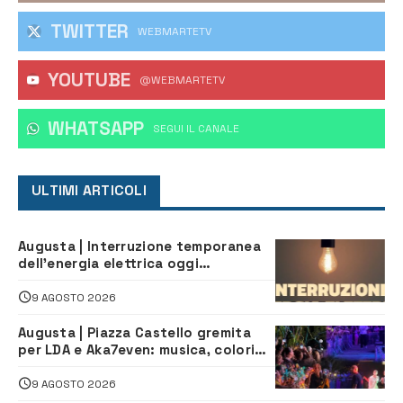
TWITTER
WEBMARTETV
YOUTUBE
@WEBMARTETV
WHATSAPP
‎SEGUI IL CANALE
ULTIMI ARTICOLI
Augusta | Interruzione temporanea
dell’energia elettrica oggi
pomeriggio alla Borgata per dei
lavori
9 AGOSTO 2026
Augusta | Piazza Castello gremita
per LDA e Aka7even: musica, colori
ed emozioni per “Augusta d’Estate”
9 AGOSTO 2026