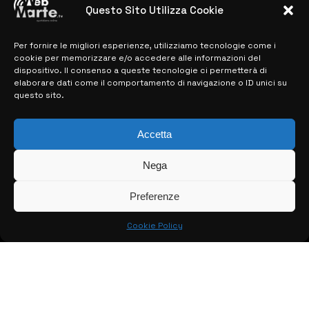
Questo Sito Utilizza Cookie
28 MARZO 2024
Per fornire le migliori esperienze, utilizziamo tecnologie come i
cookie per memorizzare e/o accedere alle informazioni del
MAPPA DEL SITO
dispositivo. Il consenso a queste tecnologie ci permetterà di
elaborare dati come il comportamento di navigazione o ID unici su
questo sito.
> NOTIZIE
> EDIZIONI LOCALI
Accetta
> CONTATTI
Nega
> INFO
Preferenze
Cookie Policy
© COPYRIGHT 2026:
KFP TELEVISION AND WEB PRODUCTIONS