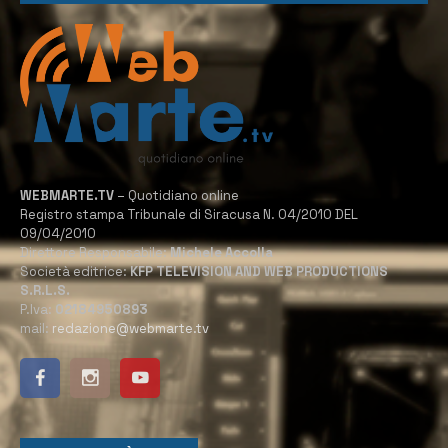
WEBMARTE.TV
– Quotidiano online
Registro stampa Tribunale di Siracusa N. 04/2010 DEL
09/04/2010
Direttore Responsabile:
Michele Accolla
Società editrice:
KFP TELEVISION AND WEB PRODUCTIONS
S.R.L.S.
P.Iva:
02184950893
mail:
redazione@webmarte.tv