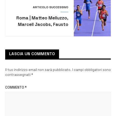
ARTICOLO SUCCESSIVO
Roma | Matteo Melluzzo,
Marcell Jacobs, Fausto
Desalu e Filippo Tortu
volano in finale nella
staffetta 4×100
LASCIA UN COMMENTO
Il tuo indirizzo email non sarà pubblicato.
I campi obbligatori sono
contrassegnati
*
COMMENTO
*