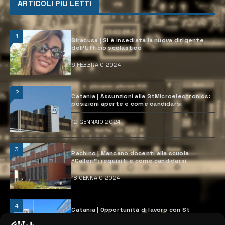
ARTICOLI PIÙ LETTI
1
Siracusa | Si è insediata la nuova dirigente
dell’Ufficio scolastico
6 FEBBRAIO 2024
2
Catania | Assunzioni alla StMicroelectronics:
posizioni aperte e come candidarsi
12 GENNAIO 2024
3
Pachino | Mancano docenti alla scuola
“Calleri”: requisiti e come candidarsi
18 GENNAIO 2024
4
Catania | Opportunità di lavoro con St
Microelectronics: centinaia di assunzioni
previste