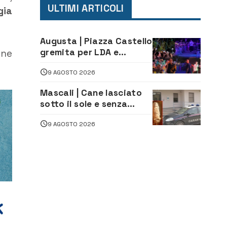
ULTIMI ARTICOLI
gia
Augusta | Piazza Castello
gremita per LDA e
one
Aka7even: musica, colori
9 AGOSTO 2026
ed emozioni per
“Augusta d’Estate”
Mascali | Cane lasciato
sotto il sole e senza
acqua: Carabinieri
9 AGOSTO 2026
denunciano proprietario