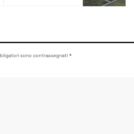
Atletico Siracusa
Under 21 vince ancora
bligatori sono contrassegnati
*