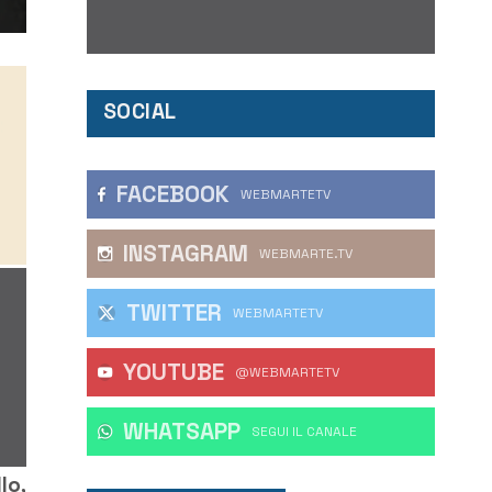
SOCIAL
FACEBOOK
WEBMARTETV
INSTAGRAM
WEBMARTE.TV
TWITTER
WEBMARTETV
YOUTUBE
@WEBMARTETV
WHATSAPP
‎SEGUI IL CANALE
lo,