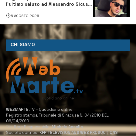
l’ultimo saluto ad Alessandro Sicuso,
morto in un incidente stradale
8 AGOSTO 2026
CHI SIAMO
WEBMARTE.TV
– Quotidiano online
Registro stampa Tribunale di Siracusa N. 04/2010 DEL
09/04/2010
Direttore Responsabile:
Michele Accolla
Società editrice:
KFP TELEVISION AND WEB PRODUCTIONS