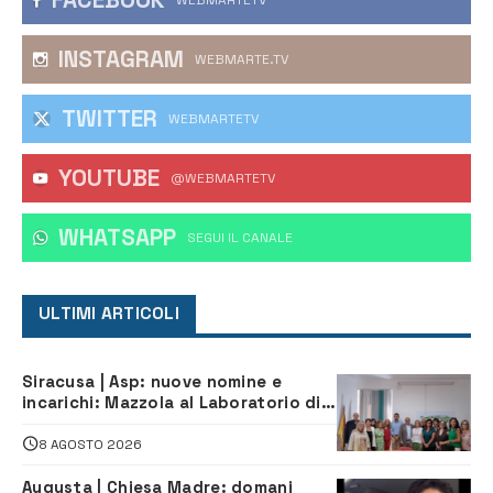
FACEBOOK
WEBMARTETV
INSTAGRAM
WEBMARTE.TV
TWITTER
WEBMARTETV
YOUTUBE
@WEBMARTETV
WHATSAPP
‎SEGUI IL CANALE
ULTIMI ARTICOLI
Siracusa | Asp: nuove nomine e
incarichi: Mazzola al Laboratorio di
Sanità pubblica, Matteliano al
Servizio Legale
8 AGOSTO 2026
Augusta | Chiesa Madre: domani