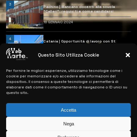
3
Pachino | Mancano docenti alla scuola
“Calleri”: requisiti e come candidarsi
18 GENNAIO 2024
4
Catania | Opportunità di lavoro con St
Microelectronics: centinaia di assunzioni
previste
Questo Sito Utilizza Cookie
28 MARZO 2024
Per fornire le migliori esperienze, utilizziamo tecnologie come i
cookie per memorizzare e/o accedere alle informazioni del
MAPPA DEL SITO
dispositivo. Il consenso a queste tecnologie ci permetterà di
elaborare dati come il comportamento di navigazione o ID unici su
questo sito.
> NOTIZIE
> EDIZIONI LOCALI
Accetta
> CONTATTI
Nega
> INFO