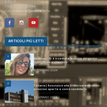
S.R.L.S.
P.Iva:
02184950893
mail:
redazione@webmarte.tv
ARTICOLI PIÙ LETTI
1
Siracusa | Si è insediata la nuova dirigente
dell’Ufficio scolastico
6 FEBBRAIO 2024
2
Catania | Assunzioni alla StMicroelectronics:
posizioni aperte e come candidarsi
12 GENNAIO 2024