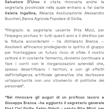
Salvatore D’Urso
è stata rinnovata anche la
segretaria provinciale nella quale entrano a far parte
Valeria Ingallina,
Alleanza Assicurazionie Alessandro
Buccheri, Banca Agricola Popolare di Sicilia.
“Ringrazio la segretaria uscente Rita Mizzi, per
l’impegno profuso in tutti questi anni e il direttivo per
la fiducia accordatami – ha dichiarato Branca –.
Assolverò all’incarico privilegiando lo spirito di gruppo
per fronteggiare un futuro ricco di sfide. Il nostro
settore è in costante fermento, dovremo continuare a
fare i conti con le riorganizzazioni aziendali che,
spesso desertificano i territori, e con gli effetti
dell’intelligenza artificiale generativa che dev’essere
un’opportunità non uno strumento di politiche del
personale”.
“Nel rinnovare gli auguri di un proficuo lavoro a
Giuseppe Branca –ha aggiunto il segretario generale
First Cisl Sicilia, Fabio Sidoti – saluto Rita Mizzi, per