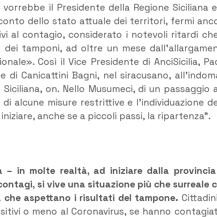
vorrebbe il Presidente della Regione Siciliana e
onto dello stato attuale dei territori, fermi anc
ivi al contagio, considerato i notevoli ritardi che
sp dei tamponi, ad oltre un mese dall’allargame
ionale». Così il Vice Presidente di AnciSicilia, Pa
 di Canicattini Bagni, nel siracusano, all’indom
 Siciliana, on. Nello Musumeci, di un passaggio a
i alcune misure restrittive e l’individuazione de
niziare, anche se a piccoli passi, la ripartenza”.
in molte realtà, ad iniziare dalla provincia
contagi, si vive una situazione più che surreale 
a che aspettano i risultati del tampone.
Cittadini
sitivi o meno al Coronavirus, se hanno contagiat