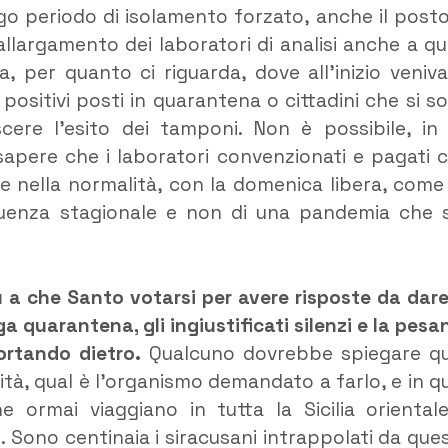
lungo periodo di isolamento forzato, anche il posto
allargamento dei laboratori di analisi anche a que
na, per quanto ci riguarda, dove all’inizio veniv
 positivi posti in quarantena o cittadini che si s
cere l’esito dei tamponi. Non è possibile, in
pere che i laboratori convenzionati e pagati 
me nella normalità, con la domenica libera, come
luenza stagionale e non di una pandemia che 
 a che Santo votarsi per avere risposte da dare
ga quarantena, gli ingiustificati silenzi e la pesa
ortando dietro.
Qualcuno dovrebbe spiegare qu
orità, qual è l’organismo demandato a farlo, e in qu
he ormai viaggiano in tutta la Sicilia oriental
. Sono centinaia i siracusani intrappolati da que