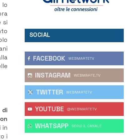
 lo
ora
 si
nto
SOCIAL
olo
ani
lla
FACEBOOK
WEBMARTETV
lle
INSTAGRAM
WEBMARTE.TV
TWITTER
WEBMARTETV
YOUTUBE
 di
@WEBMARTETV
con
WHATSAPP
‎SEGUI IL CANALE
 in
o i