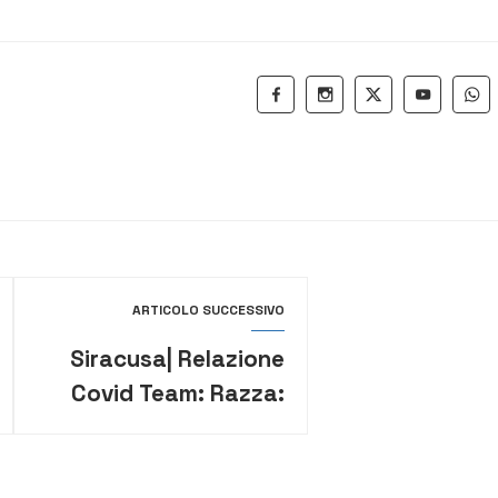
ARTICOLO SUCCESSIVO
Siracusa| Relazione
Covid Team: Razza:
“lavoro certosino,
emerse
responsabilita’”