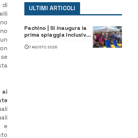
 di
ULTIMI ARTICOLI
lli
ano
Pachino | Si inaugura la
ono
prima spiaggia inclusiva
 un
della provincia:
con
7 AGOSTO 2026
assistenza e prevenzione
aperte a tutti
 se
sta
 ai
nte
ali
ali
e e
sto