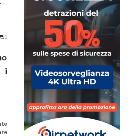
:
0
mo
 i
nte
are