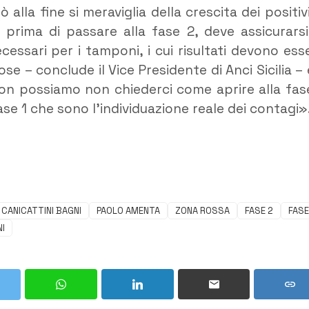
lla fine si meraviglia della crescita dei positivi
 prima di passare alla fase 2, deve assicurarsi
ecessari per i tamponi, i cui risultati devono ess
ose – conclude il Vice Presidente di Anci Sicilia – 
on possiamo non chiederci come aprire alla fas
ase 1 che sono l’individuazione reale dei contagi»
CANICATTINI BAGNI
PAOLO AMENTA
ZONA ROSSA
FASE 2
FASE
I