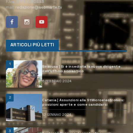
P.Iva:
02184950893
mail:
redazione@webmarte.tv
ARTICOLI PIÙ LETTI
1
Siracusa | Si è insediata la nuova dirigente
dell’Ufficio scolastico
6 FEBBRAIO 2024
2
Catania | Assunzioni alla StMicroelectronics:
posizioni aperte e come candidarsi
12 GENNAIO 2024
3