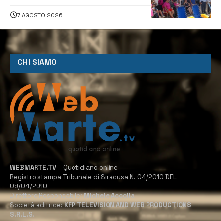
assistenza e prevenzione aperte a
tutti
7 AGOSTO 2026
CHI SIAMO
WEBMARTE.TV
– Quotidiano online
Registro stampa Tribunale di Siracusa N. 04/2010 DEL
09/04/2010
Direttore Responsabile:
Michele Accolla
Società editrice:
KFP TELEVISION AND WEB PRODUCTIONS
S.R.L.S.