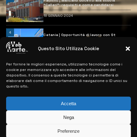
Pachino | Mancano docenti alla scuola
“Calleri”: requisiti e come candidarsi
18 GENNAIO 2024
4
Catania | Opportunità di lavoro con St
Microelectronics: centinaia di assunzioni
previste
Questo Sito Utilizza Cookie
28 MARZO 2024
Per fornire le migliori esperienze, utilizziamo tecnologie come i
cookie per memorizzare e/o accedere alle informazioni del
MAPPA DEL SITO
dispositivo. Il consenso a queste tecnologie ci permetterà di
elaborare dati come il comportamento di navigazione o ID unici su
questo sito.
> NOTIZIE
> EDIZIONI LOCALI
Accetta
> CONTATTI
Nega
> INFO
Preferenze