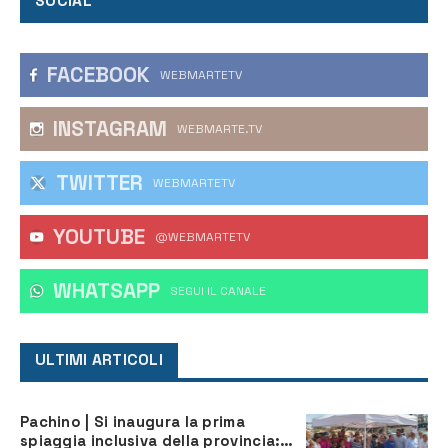
SOCIAL
FACEBOOK
WEBMARTETV
INSTAGRAM
WEBMARTE.TV
TWITTER
WEBMARTETV
YOUTUBE
@WEBMARTETV
WHATSAPP
‎SEGUI IL CANALE
ULTIMI ARTICOLI
Pachino | Si inaugura la prima
spiaggia inclusiva della provincia: