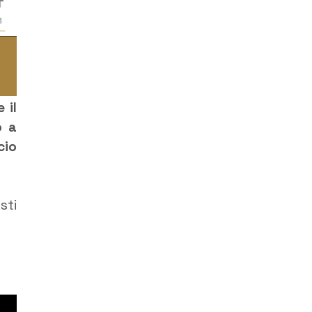
 il
o a
cio
sti