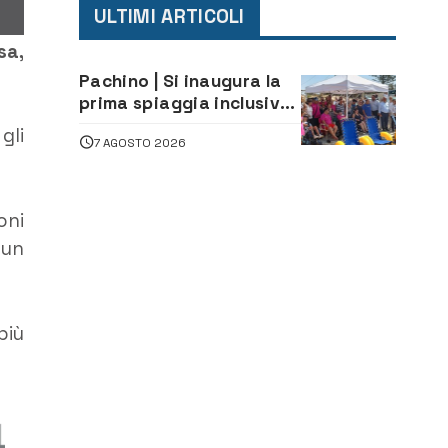
ULTIMI ARTICOLI
sa,
Pachino | Si inaugura la
prima spiaggia inclusiva
della provincia:
gli
7 AGOSTO 2026
assistenza e prevenzione
aperte a tutti
oni
 un
più