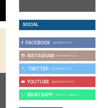
SOCIAL
FACEBOOK
WEBMARTETV
INSTAGRAM
WEBMARTE.TV
TWITTER
WEBMARTETV
YOUTUBE
@WEBMARTETV
WHATSAPP
‎SEGUI IL CANALE