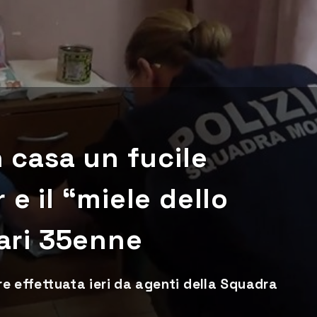
n casa un fucile
 e il “miele dello
iari 35enne
are effettuata ieri da agenti della Squadra