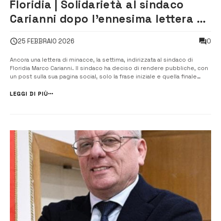
Floridia | Solidarietà al sindaco
Carianni dopo l’ennesima lettera di
minacce
0
25 FEBBRAIO 2026
Ancora una lettera di minacce, la settima, indirizzata al sindaco di
Floridia Marco Carianni. Il sindaco ha deciso di rendere pubbliche, con
un post sulla sua pagina social, solo la frase iniziale e quella finale
della lettera che contiene insulti e minacce “I tuoi avversari ti
annienteranno.Sarai ricordato dal paese come accattuni, ladro e dr...
LEGGI DI PIÙ