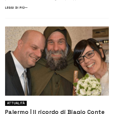
disegno di legge sugli Enti locali. L’aula ha infatti bocciato ieri, con il
voto segreto, due articoli importanti: quello che i...
LEGGI DI PIÙ
ATTUALITÀ
Palermo | Il ricordo di Biagio Conte