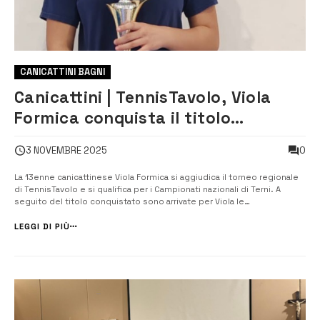
CANICATTINI BAGNI
Canicattini | TennisTavolo, Viola
Formica conquista il titolo
regionale e stacca il pass per le
0
3 NOVEMBRE 2025
nazionali
La 13enne canicattinese Viola Formica si aggiudica il torneo regionale
di TennisTavolo e si qualifica per i Campionati nazionali di Terni. A
seguito del titolo conquistato sono arrivate per Viola le
congratulazioni del Sindaco Paolo Amenta e l’Assessore allo Sport,
Salvador Ferla, formulate a nome dell’Amministrazione comunale e di
LEGGI DI PIÙ
tutta la co...