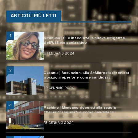
ARTICOLI PIÙ LETTI
1
Siracusa | Si è insediata la nuova dirigente
dell’Ufficio scolastico
6 FEBBRAIO 2024
2
Catania | Assunzioni alla StMicroelectronics:
posizioni aperte e come candidarsi
12 GENNAIO 2024
3
Pachino | Mancano docenti alla scuola
“Calleri”: requisiti e come candidarsi
18 GENNAIO 2024