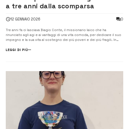
a tre anni dalla scomparsa
0
12 GENNAIO 2026
Tre anni fa ci lasciava Biagio Conte, il missionario laico che ha
rinunciato agli agi e ai vantaggi di una vita comoda, per dedicare il suo
impegno e la sua vita al sostegno dei più poveri e dei più fragili. In
occasione del primo anniversario dalla morte, il Presidente della
Repubblica Sergio Mattarella lo definì: […]
LEGGI DI PIÙ