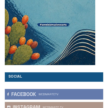
SOCIAL
FACEBOOK
WEBMARTETV
INSTAGRAM
WEBMARTE.TV