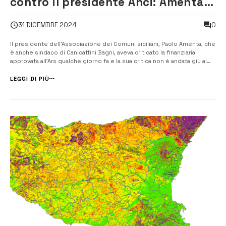
contro il presidente Anci: Amenta
parla da esponente di partito
0
31 DICEMBRE 2024
Il presidente dell’Associazione dei Comuni siciliani, Paolo Amenta, che
è anche sindaco di Canicattini Bagni, aveva criticato la finanziaria
approvata all’Ars qualche giorno fa e la sua critica non è andata giù al
presidente della Regione Schifani. Amenta, prima dell’approvazione
della legge, aveva lamentato lo scarso sostegno ai comuni sicili...
LEGGI DI PIÙ