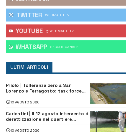
TWITTER
WEBMARTETV
YOUTUBE
@WEBMARTETV
WHATSAPP
‎SEGUI IL CANALE
ULTIMI ARTICOLI
Priolo | Tolleranza zero a San
Lorenzo e Ferragosto: task force
contro degrado e caos sul litorale,
navette gratuite
10 AGOSTO 2026
Carlentini | Il 12 agosto intervento di
derattizzazione nel quartiere
Santuzzi
10 AGOSTO 2026