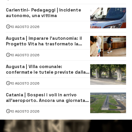
Carlentini- Pedagaggi | Incidente
autonomo, una vittima
10 AGOSTO 2026
Augusta | Imparare l’autonomia: il
Progetto Vita ha trasformato la
quotidianità in una palestra di
indipendenza
10 AGOSTO 2026
Augusta | Villa comunale:
confermate le tutele previste dalla
Soprintendenza
10 AGOSTO 2026
Catania | Sospesi i voli in arrivo
all’aeroporto. Ancora una giornata
di disagi per i viaggiatori
10 AGOSTO 2026