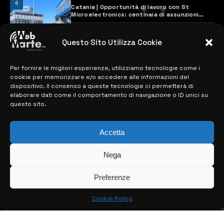
4
Catania | Opportunità di lavoro con St
Microelectronics: centinaia di assunzioni
previste
28 MARZO 2024
Questo Sito Utilizza Cookie
Per fornire le migliori esperienze, utilizziamo tecnologie come i
MAPPA DEL SITO
cookie per memorizzare e/o accedere alle informazioni del
dispositivo. Il consenso a queste tecnologie ci permetterà di
> NOTIZIE
elaborare dati come il comportamento di navigazione o ID unici su
questo sito.
> EDIZIONI LOCALI
> CONTATTI
Accetta
> INFO
Nega
Preferenze
Cookie Policy