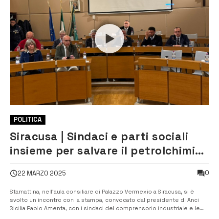
POLITICA
Siracusa | Sindaci e parti sociali
insieme per salvare il petrolchimico
[VIDEO]
0
22 MARZO 2025
Stamattina, nell’aula consiliare di Palazzo Vermexio a Siracusa, si è
svolto un incontro con la stampa, convocato dal presidente di Anci
Sicilia Paolo Amenta, con i sindaci del comprensorio industriale e le
parti sociali, per avviare un’iniziativa del territorio sul futuro del