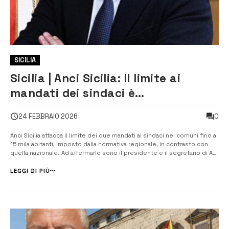
SICILIA
Sicilia | Anci Sicilia: Il limite ai
mandati dei sindaci è
incostituzionale
0
24 FEBBRAIO 2026
Anci Sicilia attacca il limite dei due mandati ai sindaci nei comuni fino a
15 mila abitanti, imposto dalla normativa regionale, in contrasto con
quella nazionale. Ad affermarlo sono il presidente e il segretario di Aci
Sicilia, Paolo Amenta e Mario Emanuele Alvano, sulla base della
pronuncia della Corte Costituzionale di qualche giorno fa, ch...
LEGGI DI PIÙ