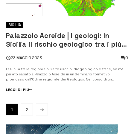
SICILIA
Palazzolo Acreide | I geologi: In
Sicilia il rischio geologico tra i più
alti in Italia
0
23 MAGGIO 2023
La Sicilia tra le regioni a più alto rischio idrogeologico e frane, se n’è
parlato sabato a Palazzolo Acreide in un Seminario formativo
promosso dall’Odine regionale dei Geologici. Nel corso di un
seminario organizzato dall’Ordine dei geologi della Sicilia, si è
discusso del rischio idrogeologico e di frane, che nella nostra
LEGGI DI PIÙ
regione è tra i [&...
1
2