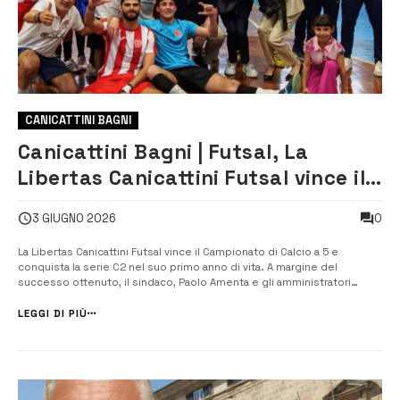
CANICATTINI BAGNI
Canicattini Bagni | Futsal, La
Libertas Canicattini Futsal vince il
campionato di serie D e conquista
0
3 GIUGNO 2026
la serie C2
La Libertas Canicattini Futsal vince il Campionato di Calcio a 5 e
conquista la serie C2 nel suo primo anno di vita. A margine del
successo ottenuto, il sindaco, Paolo Amenta e gli amministratori
canicattinesi hanno espresso tutte le loro congratulazioni. La
promozione è arrivata sabato 30 maggio 2026 a conclusione della
LEGGI DI PIÙ
finale play-off del [&...