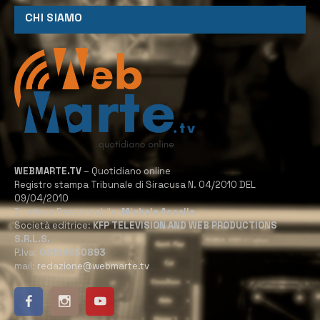
CHI SIAMO
WEBMARTE.TV
– Quotidiano online
Registro stampa Tribunale di Siracusa N. 04/2010 DEL
09/04/2010
Direttore Responsabile:
Michele Accolla
Società editrice:
KFP TELEVISION AND WEB PRODUCTIONS
S.R.L.S.
P.Iva:
02184950893
mail:
redazione@webmarte.tv