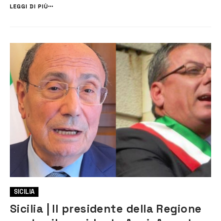
petrolchimico. Al centro del confronto il tentativo di elaborare un...
LEGGI DI PIÙ
SICILIA
Sicilia | Il presidente della Regione