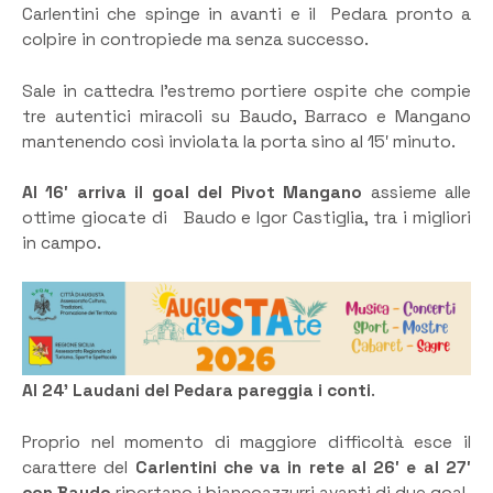
Carlentini che spinge in avanti e il Pedara pronto a
colpire in contropiede ma senza successo.
Sale in cattedra l’estremo portiere ospite che compie
tre autentici miracoli su Baudo, Barraco e Mangano
mantenendo così inviolata la porta sino al 15′ minuto.
Al 16′ arriva il goal del Pivot Mangano
assieme alle
ottime giocate di Baudo e Igor Castiglia, tra i migliori
in campo.
Al 24’ Laudani del Pedara pareggia i conti
.
Proprio nel momento di maggiore difficoltà esce il
carattere del
Carlentini che va in rete al 26′ e al 27′
con Baudo
riportano i biancoazzurri avanti di due goal.