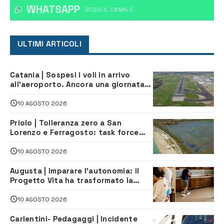
WHATSAPP
‎SEGUI IL CANALE
ULTIMI ARTICOLI
Catania | Sospesi i voli in arrivo
all’aeroporto. Ancora una giornata
di disagi per i viaggiatori
10 AGOSTO 2026
Priolo | Tolleranza zero a San
Lorenzo e Ferragosto: task force
contro degrado e caos sul litorale,
navette gratuite
10 AGOSTO 2026
Augusta | Imparare l’autonomia: il
Progetto Vita ha trasformato la
quotidianità in una palestra di
indipendenza
10 AGOSTO 2026
Carlentini- Pedagaggi | Incidente