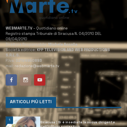
WEBMARTE.TV
– Quotidiano online
Registro stampa Tribunale di Siracusa N. 04/2010 DEL
09/04/2010
Direttore Responsabile:
Michele Accolla
Società editrice:
KFP TELEVISION AND WEB PRODUCTIONS
S.R.L.S.
P.Iva:
02184950893
mail:
redazione@webmarte.tv
ARTICOLI PIÙ LETTI
1
Siracusa | Si è insediata la nuova dirigente
dell’Ufficio scolastico