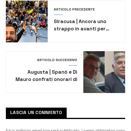
ARTICOLO PRECEDENTE
Siracusa | Ancora uno
strappo in avanti per
l’Holimpia C5, battuto il
Biancavilla
ARTICOLO SUCCESSIVO
Augusta | Spanò e Di
Mauro confrati onorari di
Maria SS. Annunziata
LASCIA UN COMMENTO
Il tuo indirizzo email non sarà pubblicato.
I campi obbligatori sono