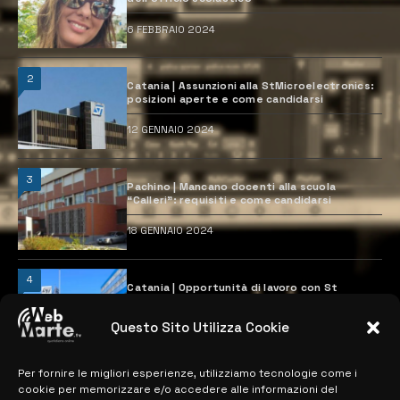
6 FEBBRAIO 2024
2
Catania | Assunzioni alla StMicroelectronics:
posizioni aperte e come candidarsi
12 GENNAIO 2024
3
Pachino | Mancano docenti alla scuola
“Calleri”: requisiti e come candidarsi
18 GENNAIO 2024
4
Catania | Opportunità di lavoro con St
Microelectronics: centinaia di assunzioni
previste
Questo Sito Utilizza Cookie
28 MARZO 2024
Per fornire le migliori esperienze, utilizziamo tecnologie come i
cookie per memorizzare e/o accedere alle informazioni del