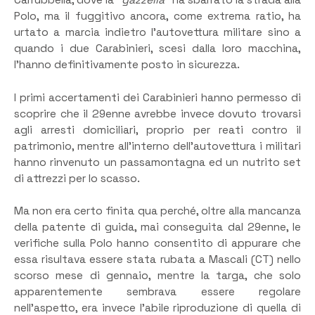
Carrubbella, dove la “
gazzella
” ha sbarrato la strada alla
Polo, ma il fuggitivo ancora, come extrema ratio, ha
urtato a marcia indietro l’autovettura militare sino a
quando i due Carabinieri, scesi dalla loro macchina,
l’hanno definitivamente posto in sicurezza.
I primi accertamenti dei Carabinieri hanno permesso di
scoprire che il 29enne avrebbe invece dovuto trovarsi
agli arresti domiciliari, proprio per reati contro il
patrimonio, mentre all’interno dell’autovettura i militari
hanno rinvenuto un passamontagna ed un nutrito set
di attrezzi per lo scasso.
Ma non era certo finita qua perché, oltre alla mancanza
della patente di guida, mai conseguita dal 29enne, le
verifiche sulla Polo hanno consentito di appurare che
essa risultava essere stata rubata a Mascali (CT) nello
scorso mese di gennaio, mentre la targa, che solo
apparentemente sembrava essere regolare
nell’aspetto, era invece l’abile riproduzione di quella di