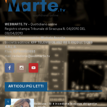
WEBMARTE.TV
– Quotidiano online
Registro stampa Tribunale di Siracusa N. 04/2010 DEL
09/04/2010
Direttore Responsabile:
Michele Accolla
Società editrice:
KFP TELEVISION AND WEB PRODUCTIONS
S.R.L.S.
P.Iva:
02184950893
mail:
redazione@webmarte.tv
ARTICOLI PIÙ LETTI
1
Siracusa | Si è insediata la nuova dirigente