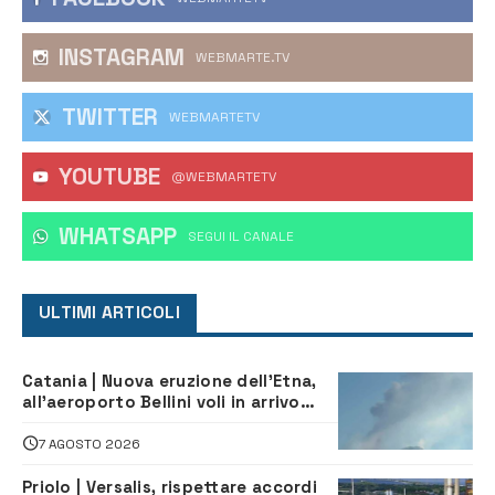
INSTAGRAM
WEBMARTE.TV
TWITTER
WEBMARTETV
YOUTUBE
@WEBMARTETV
WHATSAPP
‎SEGUI IL CANALE
ULTIMI ARTICOLI
Catania | Nuova eruzione dell’Etna,
all’aeroporto Bellini voli in arrivo
dirottati
7 AGOSTO 2026
Priolo | Versalis, rispettare accordi