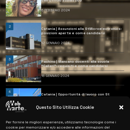
dell’Ufficio scolastico
6 FEBBRAIO 2024
2
Catania | Assunzioni alla StMicroelectronics:
posizioni aperte e come candidarsi
12 GENNAIO 2024
3
Pachino | Mancano docenti alla scuola
“Calleri”: requisiti e come candidarsi
18 GENNAIO 2024
4
Catania | Opportunità di lavoro con St
Microelectronics: centinaia di assunzioni
previste
Questo Sito Utilizza Cookie
28 MARZO 2024
Per fornire le migliori esperienze, utilizziamo tecnologie come i
cookie per memorizzare e/o accedere alle informazioni del