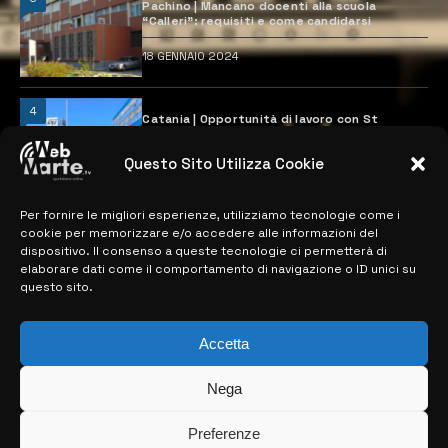
Pachino | Mancano docenti alla scuola
“Calleri”: requisiti e come candidarsi
18 GENNAIO 2024
4
Catania | Opportunità di lavoro con St
Microelectronics: centinaia di assunzioni
previste
Questo Sito Utilizza Cookie
28 MARZO 2024
Per fornire le migliori esperienze, utilizziamo tecnologie come i
cookie per memorizzare e/o accedere alle informazioni del
MAPPA DEL SITO
dispositivo. Il consenso a queste tecnologie ci permetterà di
elaborare dati come il comportamento di navigazione o ID unici su
questo sito.
> NOTIZIE
> EDIZIONI LOCALI
Accetta
> CONTATTI
Nega
> INFO
Preferenze