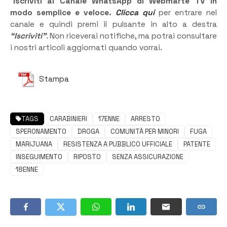
”
Iscriviti al Canale WhatsApp di Webmarte TV in
modo semplice e veloce.
Clicca qui
per entrare nel
canale e quindi premi il pulsante in alto a destra
“Iscriviti”
. Non riceverai notifiche, ma potrai consultare
i nostri articoli aggiornati quando vorrai.
Stampa
TAGS
CARABINIERI
17ENNE
ARRESTO
SPERONAMENTO
DROGA
COMUNITÀ PER MINORI
FUGA
MARIJUANA
RESISTENZA A PUBBLICO UFFICIALE
PATENTE
INSEGUIMENTO
RIPOSTO
SENZA ASSICURAZIONE
18ENNE