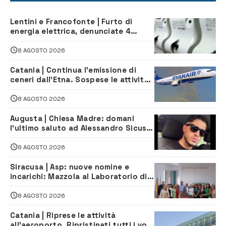
Lentini e Francofonte | Furto di
energia elettrica, denunciate 4
persone
8 AGOSTO 2026
Catania | Continua l’emissione di
ceneri dall’Etna. Sospese le attività
all’aeroporto di Fontanarossa
8 AGOSTO 2026
Augusta | Chiesa Madre: domani
l’ultimo saluto ad Alessandro Sicuso,
morto in un incidente stradale
8 AGOSTO 2026
Siracusa | Asp: nuove nomine e
incarichi: Mazzola al Laboratorio di
Sanità pubblica, Matteliano al
Servizio Legale
8 AGOSTO 2026
Catania | Riprese le attività
all’aeroporto. Ripristinati tutti i voli