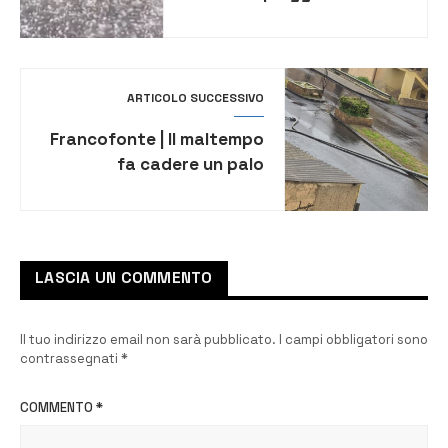
grandinate nelle prossime
ore
ARTICOLO SUCCESSIVO
Francofonte | Il maltempo
fa cadere un palo
dell’illuminazione in corso
dei Mille
LASCIA UN COMMENTO
Il tuo indirizzo email non sarà pubblicato.
I campi obbligatori sono
contrassegnati
*
COMMENTO
*