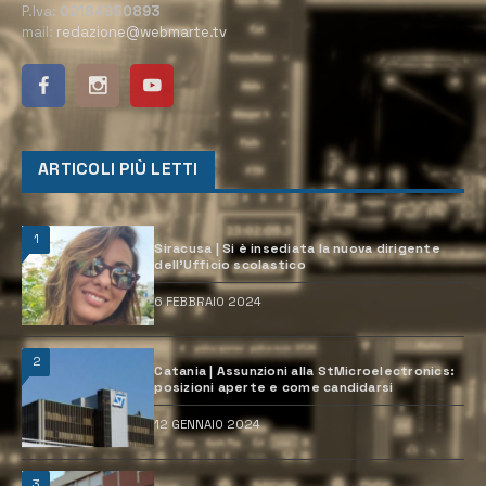
P.Iva:
02184950893
mail:
redazione@webmarte.tv
ARTICOLI PIÙ LETTI
1
Siracusa | Si è insediata la nuova dirigente
dell’Ufficio scolastico
6 FEBBRAIO 2024
2
Catania | Assunzioni alla StMicroelectronics:
posizioni aperte e come candidarsi
12 GENNAIO 2024
3