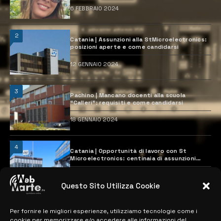
6 FEBBRAIO 2024
2
Catania | Assunzioni alla StMicroelectronics:
posizioni aperte e come candidarsi
12 GENNAIO 2024
3
Pachino | Mancano docenti alla scuola
“Calleri”: requisiti e come candidarsi
18 GENNAIO 2024
4
Catania | Opportunità di lavoro con St
Microelectronics: centinaia di assunzioni
previste
28 MARZO 2024
Questo Sito Utilizza Cookie
Per fornire le migliori esperienze, utilizziamo tecnologie come i
MAPPA DEL SITO
cookie per memorizzare e/o accedere alle informazioni del