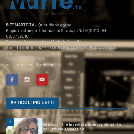
WEBMARTE.TV
– Quotidiano online
Registro stampa Tribunale di Siracusa N. 04/2010 DEL
09/04/2010
Direttore Responsabile:
Michele Accolla
Società editrice:
KFP TELEVISION AND WEB PRODUCTIONS
S.R.L.S.
P.Iva:
02184950893
mail:
redazione@webmarte.tv
ARTICOLI PIÙ LETTI
1
Siracusa | Si è insediata la nuova dirigente
dell’Ufficio scolastico