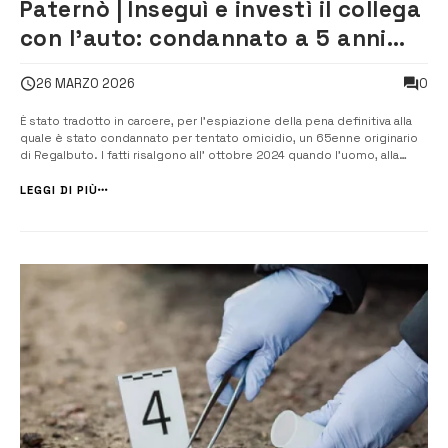
Paternò | Inseguì e investì il collega
con l’auto: condannato a 5 anni
per tentato omicidio
0
26 MARZO 2026
È stato tradotto in carcere, per l’espiazione della pena definitiva alla
quale è stato condannato per tentato omicidio, un 65enne originario
di Regalbuto. I fatti risalgono all’ ottobre 2024 quando l’uomo, alla
guida di una utilitaria, ha travolto sulla strada provinciale 14, in territorio
di Belpasso, un collega di lavoro che viaggiava a bord...
LEGGI DI PIÙ