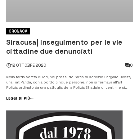
CRONACA
Siracusa| Inseguimento per le vie
cittadine due denunciati
0
12 OTTOBRE 2020
Nella tarda serata di ieri, nei pressi dell’area di servizio Gargallo Ovest,
una Fiat Panda, con a bordo cinque persone, non si fermava all’alt
Polizia ordinato da una pattuglia della Polizia Stradale di Lentini e si
dava alla fuga. [/] Nasceva un rocambolesco inseguimento fino alle
porte di Siracusa dove i fuggitivi venivano intercettati e [&...
LEGGI DI PIÙ