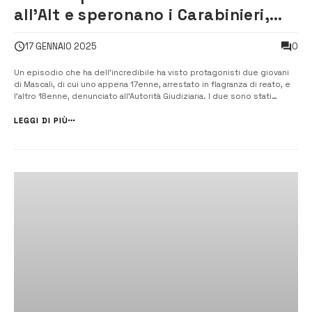
all’Alt e speronano i Carabinieri,
Arrestato 17enne
0
17 GENNAIO 2025
Un episodio che ha dell’incredibile ha visto protagonisti due giovani
di Mascali, di cui uno appena 17enne, arrestato in flagranza di reato, e
l’altro 18enne, denunciato all’Autorità Giudiziaria. I due sono stati
sorpresi dai carabinieri della Compagnia di Giarre per resistenza a
pubblico ufficiale e danneggiamento, dopo un i...
LEGGI DI PIÙ