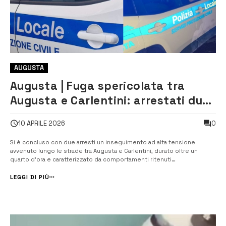
AUGUSTA
Augusta | Fuga spericolata tra
Augusta e Carlentini: arrestati due
uomini dopo un inseguimento
0
10 APRILE 2026
Si è concluso con due arresti un inseguimento ad alta tensione
avvenuto lungo le strade tra Augusta e Carlentini, durato oltre un
quarto d’ora e caratterizzato da comportamenti ritenuti
estremamente rischiosi per la sicurezza pubblica. Tutto è iniziato
durante un servizio di controllo del territorio da parte della Polizia
LEGGI DI PIÙ
locale di Augusta, im...