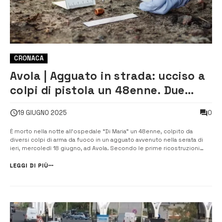
CRONACA
Avola | Agguato in strada: ucciso a
colpi di pistola un 48enne. Due
persone si sarebbero costituite
0
19 GIUGNO 2025
È morto nella notte all’ospedale “Di Maria” un 48enne, colpito da
diversi colpi di arma da fuoco in un agguato avvenuto nella serata di
ieri, mercoledì 18 giugno, ad Avola. Secondo le prime ricostruzioni
degli investigatori, tutto sarebbe iniziato con un inseguimento per le
vie della cittadina siracusana. L’uomo si trovava alla gui...
LEGGI DI PIÙ