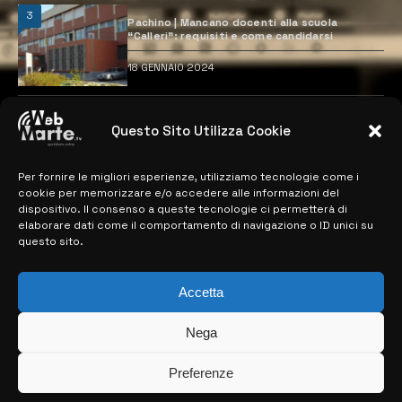
3
Pachino | Mancano docenti alla scuola
“Calleri”: requisiti e come candidarsi
18 GENNAIO 2024
4
Catania | Opportunità di lavoro con St
Questo Sito Utilizza Cookie
Microelectronics: centinaia di assunzioni
previste
28 MARZO 2024
Per fornire le migliori esperienze, utilizziamo tecnologie come i
cookie per memorizzare e/o accedere alle informazioni del
dispositivo. Il consenso a queste tecnologie ci permetterà di
elaborare dati come il comportamento di navigazione o ID unici su
MAPPA DEL SITO
questo sito.
> NOTIZIE
Accetta
> EDIZIONI LOCALI
Nega
> CONTATTI
Preferenze
> INFO