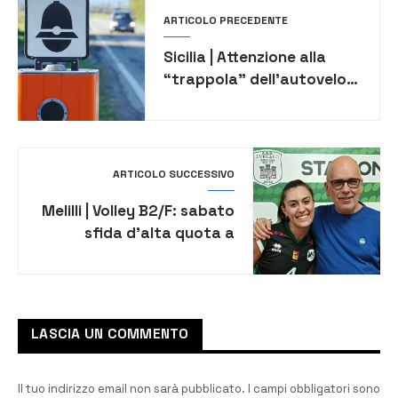
ARTICOLO PRECEDENTE
Sicilia | Attenzione alla
“trappola” dell’autovelox:
l’elenco delle postazioni
ARTICOLO SUCCESSIVO
Melilli | Volley B2/F: sabato
sfida d’alta quota a
Catania. Di stefano: “Sarà
un’altra battaglia”
LASCIA UN COMMENTO
Il tuo indirizzo email non sarà pubblicato.
I campi obbligatori sono