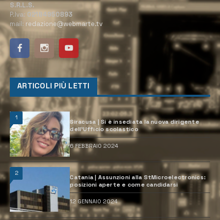
S.R.L.S.
P.Iva:
02184950893
mail:
redazione@webmarte.tv
ARTICOLI PIÙ LETTI
1
Siracusa | Si è insediata la nuova dirigente
dell’Ufficio scolastico
6 FEBBRAIO 2024
2
Catania | Assunzioni alla StMicroelectronics:
posizioni aperte e come candidarsi
12 GENNAIO 2024