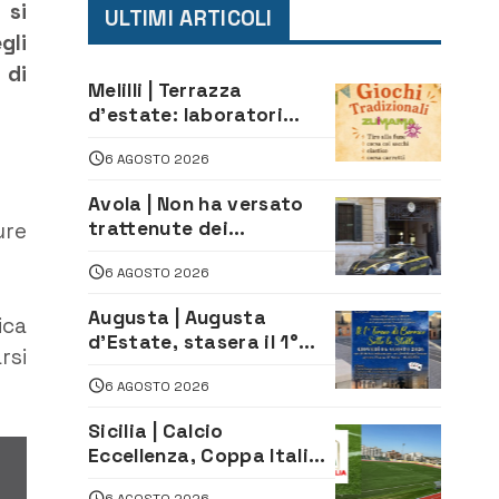
 si
ULTIMI ARTICOLI
gli
 di
Melilli | Terrazza
d’estate: laboratori
creativi di fashion
6 AGOSTO 2026
styling e giochi
tradizionali di Zuimama,
Avola | Non ha versato
ecco come iscriversi
trattenute dei
ure
lavoratori: sequestrati
6 AGOSTO 2026
oltre 700 mila euro a
imprenditore della
Augusta | Augusta
ica
climatizzazione
d’Estate, stasera il 1°
rsi
Torneo di Burraco sotto
6 AGOSTO 2026
le Stelle: piazza
D’Astorga già sold out
Sicilia | Calcio
Eccellenza, Coppa Italia:
il 30 agosto la prima di
6 AGOSTO 2026