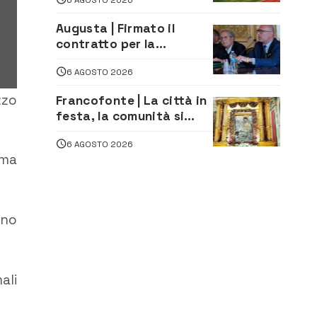
andata
Augusta | Firmato il
contratto per la
realizzazione del
6 AGOSTO 2026
depuratore delle acque
reflue
zo
Francofonte | La città in
festa, la comunità si
affida alla Madonna
6 AGOSTO 2026
della Neve tra fede e
mma
tradizione
ono
ali