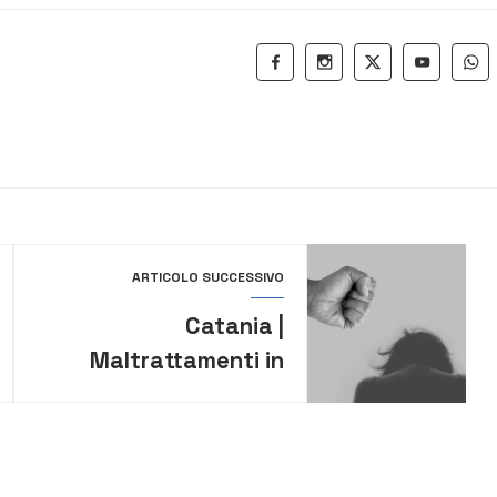
ARTICOLO SUCCESSIVO
Catania |
Maltrattamenti in
famiglia, divieto di
avvicinamento per un
45enne