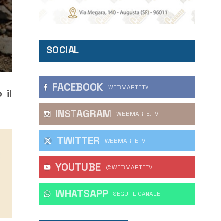
SOCIAL
FACEBOOK
WEBMARTETV
 il
INSTAGRAM
WEBMARTE.TV
TWITTER
WEBMARTETV
YOUTUBE
@WEBMARTETV
WHATSAPP
‎SEGUI IL CANALE