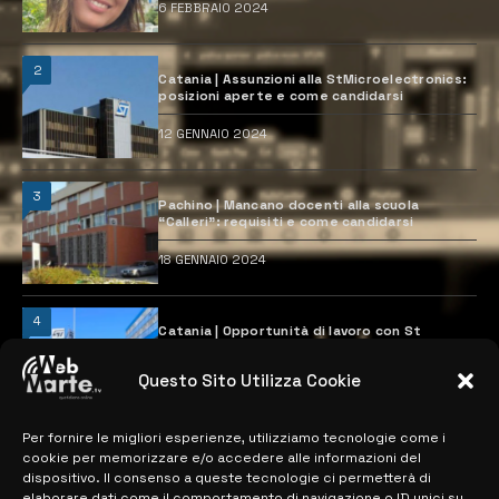
6 FEBBRAIO 2024
2
Catania | Assunzioni alla StMicroelectronics:
posizioni aperte e come candidarsi
12 GENNAIO 2024
3
Pachino | Mancano docenti alla scuola
“Calleri”: requisiti e come candidarsi
18 GENNAIO 2024
4
Catania | Opportunità di lavoro con St
Microelectronics: centinaia di assunzioni
previste
Questo Sito Utilizza Cookie
28 MARZO 2024
Per fornire le migliori esperienze, utilizziamo tecnologie come i
cookie per memorizzare e/o accedere alle informazioni del
MAPPA DEL SITO
dispositivo. Il consenso a queste tecnologie ci permetterà di
elaborare dati come il comportamento di navigazione o ID unici su