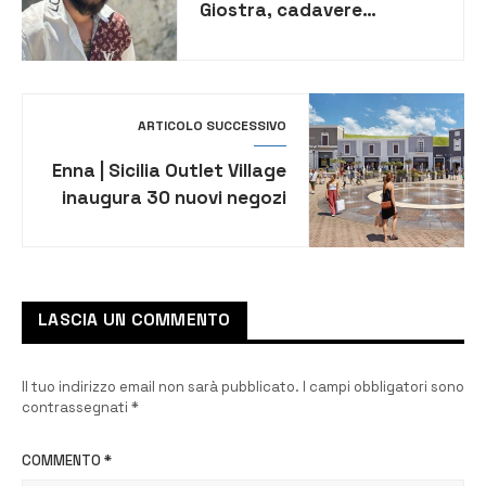
Giostra, cadavere
ritrovato in strada.
Indagini in corso
ARTICOLO SUCCESSIVO
Enna | Sicilia Outlet Village
inaugura 30 nuovi negozi
in 6.000 metri quadrati
LASCIA UN COMMENTO
Il tuo indirizzo email non sarà pubblicato.
I campi obbligatori sono
contrassegnati
*
COMMENTO
*