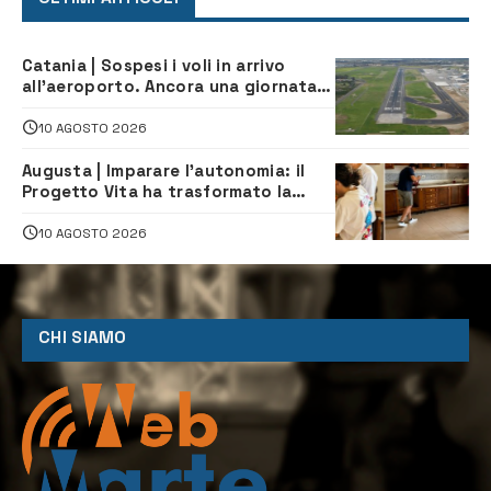
Catania | Sospesi i voli in arrivo
all’aeroporto. Ancora una giornata
di disagi per i viaggiatori
10 AGOSTO 2026
Augusta | Imparare l’autonomia: il
Progetto Vita ha trasformato la
quotidianità in una palestra di
indipendenza
10 AGOSTO 2026
CHI SIAMO