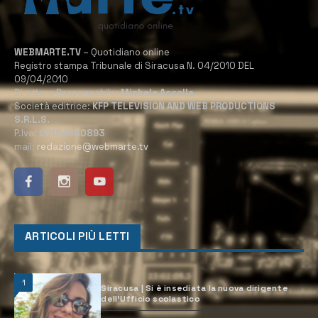
WEBMARTE.TV
– Quotidiano online
Registro stampa Tribunale di Siracusa N. 04/2010 DEL
09/04/2010
Direttore Responsabile:
Michele Accolla
Società editrice:
KFP TELEVISION AND WEB PRODUCTIONS
S.R.L.S.
P.Iva:
02184950893
mail:
redazione@webmarte.tv
ARTICOLI PIÙ LETTI
1
Siracusa | Si è insediata la nuova dirigente
dell’Ufficio scolastico