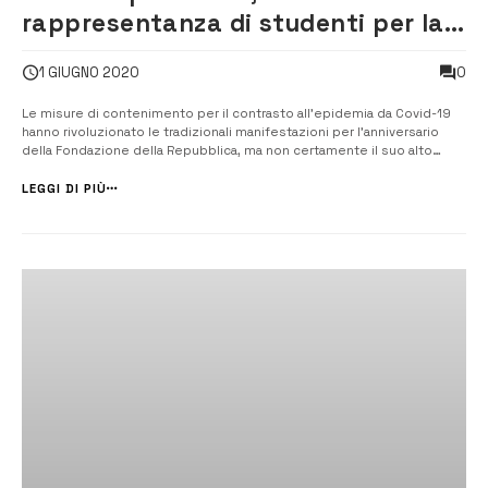
rappresentanza di studenti per la
festa dellla Repubblica
0
1 GIUGNO 2020
Le misure di contenimento per il contrasto all’epidemia da Covid-19
hanno rivoluzionato le tradizionali manifestazioni per l’anniversario
della Fondazione della Repubblica, ma non certamente il suo alto
valore di coesione sociale e istituzionale, a maggior ragione in una
fase tanto delicata come l’attuale. [/] Nel pieno rispetto del
LEGGI DI PIÙ
distanziam...