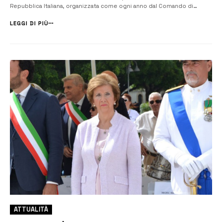
Repubblica Italiana, organizzata come ogni anno dal Comando di
Polizia Locale. L’evento ha avuto inizio presso il Palazzo Municipale di
Piazza Garibaldi e, attraversando il centro storico della città, si è
LEGGI DI PIÙ
conc...
ATTUALITÀ