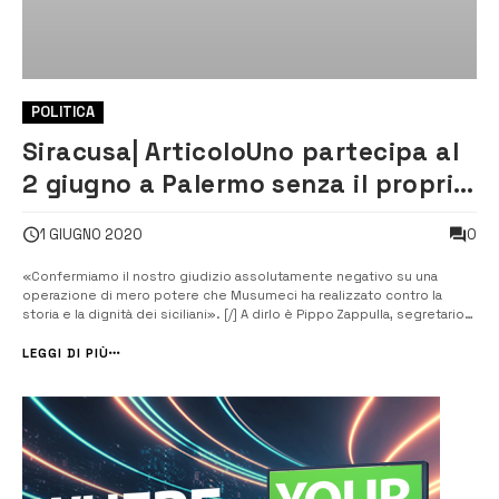
POLITICA
Siracusa| ArticoloUno partecipa al
2 giugno a Palermo senza il proprio
simbolo
0
1 GIUGNO 2020
«Confermiamo il nostro giudizio assolutamente negativo su una
operazione di mero potere che Musumeci ha realizzato contro la
storia e la dignità dei siciliani». [/] A dirlo è Pippo Zappulla, segretario
regionale di Articolo uno in Sicilia. «Il presidente della Regione –
continua Zappulla – invece di spiegare ai siciliani la incompatibili...
LEGGI DI PIÙ