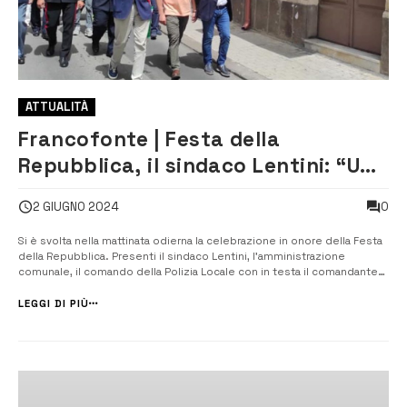
ATTUALITÀ
Francofonte | Festa della
Repubblica, il sindaco Lentini: “Un
momento storico per l’Italia”
0
2 GIUGNO 2024
Si è svolta nella mattinata odierna la celebrazione in onore della Festa
della Repubblica. Presenti il sindaco Lentini, l’amministrazione
comunale, il comando della Polizia Locale con in testa il comandante
Daniel Amato, il comandante della stazione dei Carabinieri di
Francofonte, il maresciallo capo Fabio Sardella, una rappresentanza del
LEGGI DI PIÙ
Coma...