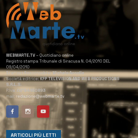
WEBMARTE.TV
– Quotidiano online
Registro stampa Tribunale di Siracusa N. 04/2010 DEL
09/04/2010
Direttore Responsabile:
Michele Accolla
Società editrice:
KFP TELEVISION AND WEB PRODUCTIONS
S.R.L.S.
P.Iva:
02184950893
mail:
redazione@webmarte.tv
ARTICOLI PIÙ LETTI