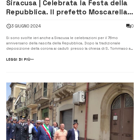
Siracusa | Celebrata la Festa della
Repubblica. Il prefetto Moscarella
ha consegnato 9 onorificenze al
0
3 GIUGNO 2024
merito
Si sono svolte ieri anche a Siracusa le celebrazioni per il 78mo
anniversario della nascita della Repubblica. Dopo la tradizionale
deposizione della corona ai caduti presso la chiesa di S. Tommaso al
Pantheon, il Prefetto Raffaela Moscarella, il Comandante del Comando
Marittimo Ammiraglio Andrea Cottini ed il Sindaco del Comune di
LEGGI DI PIÙ
Siracusa, s...