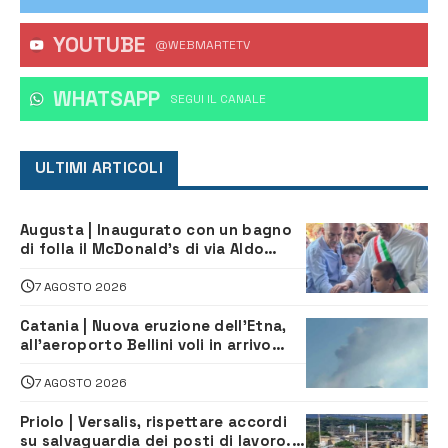
YOUTUBE
@WEBMARTETV
WHATSAPP
‎SEGUI IL CANALE
ULTIMI ARTICOLI
Augusta | Inaugurato con un bagno
di folla il McDonald’s di via Aldo
Moro
7 AGOSTO 2026
Catania | Nuova eruzione dell’Etna,
all’aeroporto Bellini voli in arrivo
dirottati
7 AGOSTO 2026
Priolo | Versalis, rispettare accordi
su salvaguardia dei posti di lavoro. Il