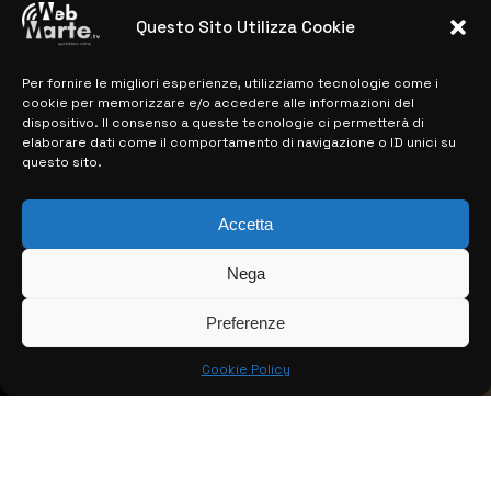
28 MARZO 2024
Questo Sito Utilizza Cookie
Per fornire le migliori esperienze, utilizziamo tecnologie come i
MAPPA DEL SITO
cookie per memorizzare e/o accedere alle informazioni del
dispositivo. Il consenso a queste tecnologie ci permetterà di
> NOTIZIE
elaborare dati come il comportamento di navigazione o ID unici su
questo sito.
> EDIZIONI LOCALI
> CONTATTI
Accetta
> INFO
Nega
Preferenze
Cookie Policy
© COPYRIGHT 2026:
KFP TELEVISION AND WEB PRODUCTIONS
S.R.L.S.
– P.IVA: 02184950893 – TUTTI I DIRITTI RISERVATI –