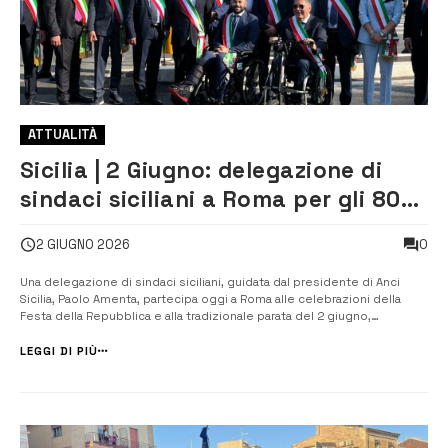
ATTUALITÀ
Sicilia | 2 Giugno: delegazione di
sindaci siciliani a Roma per gli 80
anni della Repubblica
0
2 GIUGNO 2026
Una delegazione di sindaci siciliani, guidata dal presidente di Anci
Sicilia, Paolo Amenta, partecipa oggi a Roma alle celebrazioni della
Festa della Repubblica e alla tradizionale parata del 2 giugno,
nell’ottantesimo anniversario della nascita della Repubblica Italiana.
Come avviene ormai da diversi anni, saranno proprio i sindaci italiani
LEGGI DI PIÙ
a...