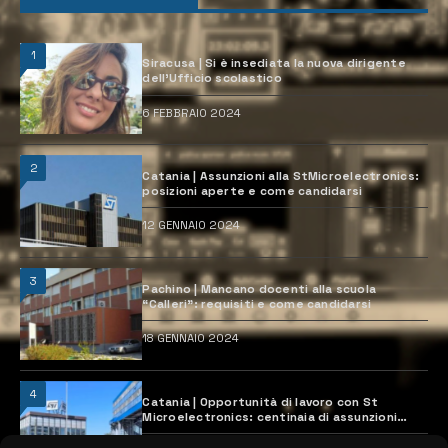
1
Siracusa | Si è insediata la nuova dirigente
dell’Ufficio scolastico
6 FEBBRAIO 2024
2
Catania | Assunzioni alla StMicroelectronics:
posizioni aperte e come candidarsi
12 GENNAIO 2024
3
Pachino | Mancano docenti alla scuola
“Calleri”: requisiti e come candidarsi
18 GENNAIO 2024
4
Catania | Opportunità di lavoro con St
Microelectronics: centinaia di assunzioni
previste