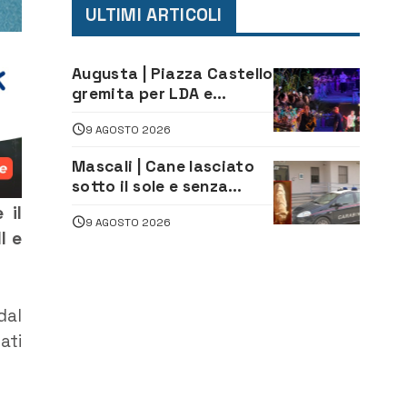
ULTIMI ARTICOLI
Augusta | Piazza Castello
gremita per LDA e
Aka7even: musica, colori
9 AGOSTO 2026
ed emozioni per
“Augusta d’Estate”
Mascali | Cane lasciato
sotto il sole e senza
acqua: Carabinieri
 il
9 AGOSTO 2026
denunciano proprietario
I e
dal
ati