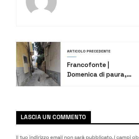
ARTICOLO PRECEDENTE
Francofonte |
Domenica di paura,
lite finisce nel sangue:
uomo accoltellato
durante una
discussione
LASCIA UN COMMENTO
Il tuo indirizzo email non sarà pubblicato.
I campi ob