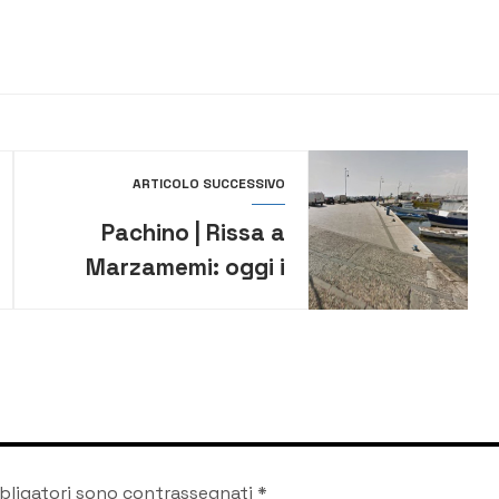
ARTICOLO SUCCESSIVO
Pachino | Rissa a
Marzamemi: oggi i
funerali del
commerciante morto
dopo un malore
bligatori sono contrassegnati
*