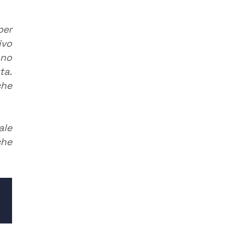
per
ivo
ono
ta.
che
ale
che