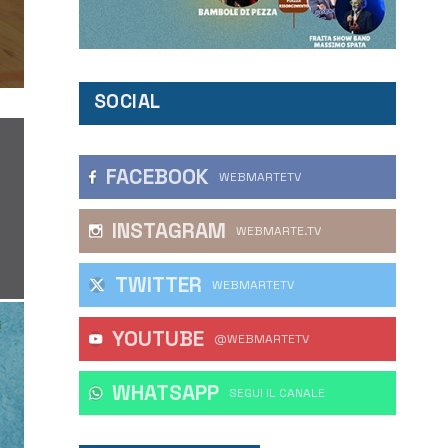
SOCIAL
FACEBOOK
WEBMARTETV
INSTAGRAM
WEBMARTE.TV
TWITTER
WEBMARTETV
YOUTUBE
@WEBMARTETV
WHATSAPP
‎SEGUI IL CANALE